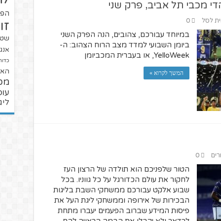
הפו
ית לסל
0
זו
במיוחד עבורכם, צהובים, הנה הפרק השני
שטנ
ביומן השבועי למדד מצב הרוח הצהוב: ה-
אנגל
YelloWeek, או בעברית המכביומן
כדור
האל
המשך לקרוא »
מכ
עופ
ליג
רים
0
הטור שלפניכם הוא תולדה של הרצון העז
לחקור את עולם הכדורגל על כל גווניו. בכל
שבוע אלקט עבורכם ממשחקי השבת בליגות
הבכירות של אירופה וממשחקי ליגת העל את
פיסות המידע שברוב הפעמים יעברו מתחת