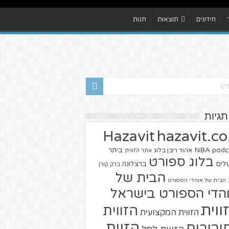
חידונים
תוצאות
חנות
תגיות
hazavit.co.
Hazavit
NBA
podc
ביתר
אהוד ריבן בלוג
אתר הזווית
בלוג ספורט
שלים
ברצלונה
ברק קורן
הבית של
הבית של אוהדי הספורט
הדי הספורט בישראל
ווית
הזווית
הזווית המקצועית
הזוית
יבורים