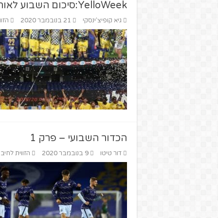
YelloWeek:סיכום השבוע לאוהדי מכבי תל אביב, פרק שני
גיא קופיצ'ינסקי
21 בנובמבר 2020
הזוו
הכדור השבועי – פרק 1
דור טיטו
9 בנובמבר 2020
הזווית לחיבו