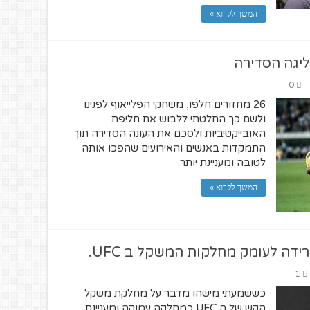
המשך לקרוא »
יגה הסדירה
0
26 מחזורים חלפו, משחקי הפלייאוף לפנינו
ולשם כך החלטתי ללבוש את חליפת
האובייקטיביות ולסכם את העונה הסדירה תוך
התמקדות באנשים והאירועים שהפכו אותה
לטובה ומעניינת יותר.
המשך לקרוא »
ידה לעומק מחלקות המשקל ב UFC.
1
כששמעתי מישהו מדבר על מחלקת משקל
הקש של ה UFC כמחלקה עמוקה ומעניינת,