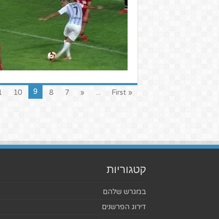
9
1
10
8
7
«
...
« First
קטגוריות
במגרש שלהם
דירוג הפרשנים