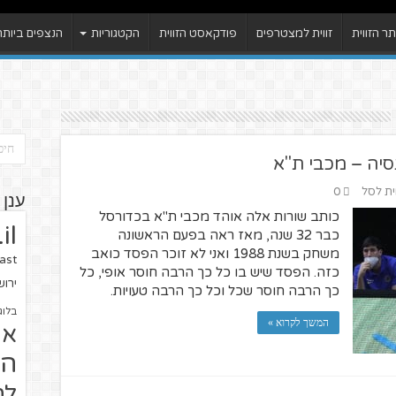
 הזווית
זווית למצטרפים
פודקאסט הזווית
הקטגוריות
הנצפים ביותר
נסיה – מכבי ת"א
ית לסל
0
ענן 
כותב שורות אלה אוהד מכבי ת"א בכדורסל
il
כבר 32 שנה, מאז ראה בפעם הראשונה
משחק בשנת 1988 ואני לא זוכר הפסד כואב
ast
כזה. הפסד שיש בו כל כך הרבה חוסר אופי, כל
ירו
כך הרבה חוסר שכל וכל כך הרבה טעויות.
בלוג
המשך לקרוא »
או
הז
לח