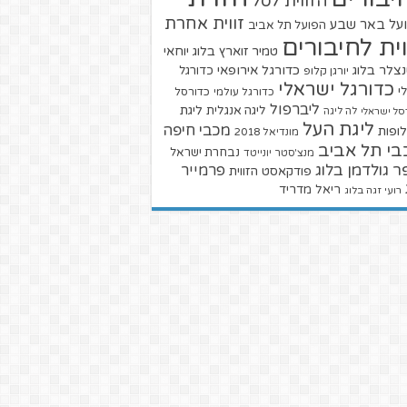
הזווית לסל
זווית אחרת
על באר שבע
הפועל תל אביב
וית לחיבורים
טמיר זוארץ בלוג
יוחאי
צלר בלוג
כדורגל אירופאי
כדורגל
יורגן קלופ
כדורגל ישראלי
י
כדורגל עולמי
כדורסל
ליברפול
ליגת
ליגה אנגלית
סל ישראלי
לה ליגה
ליגת העל
מכבי חיפה
ופות
מונדיאל 2018
בי תל אביב
נבחרת ישראל
מנצ'סטר יונייטד
ר גולדמן בלוג
פרמייר
פודקאסט הזווית
ריאל מדריד
רועי זגה בלוג