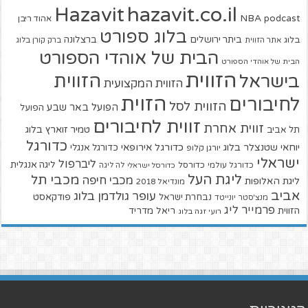
hazavit.co.il
Hazavit
NBA
podcast
אהוד ריבן
בלוג ספורט
ביתר ירושלים
ברצלונה
בלוג
אתר הזווית
ברק קורן בלוג
הבית של אוהדי הספורט
הבית של אוהדי הספורט
הזווית
הזווית
בישראל
הזווית המקצועית
הזוית
לחיבורים
הזווית לסל
הפועל באר שבע
הפועל
זווית לחיבורים
זווית אחרת
טמיר זוארץ בלוג
תל אביב
כדורגל
יוחאי שטנצלר בלוג
כדורגל אירופאי
כדורגל אנגלי
יורגן קלופ
ישראלי
ליברפול
ליגה אנגלית
כדורגל עולמי
כדורסל
כדורסל ישראלי
לה ליגה
ליגת העל
מכבי תל
מכבי חיפה
ליגת האלופות
מונדיאל 2018
אביב
עופר גולדמן בלוג
פודקאסט
נבחרת ישראל
מנצ'סטר יונייטד
פרמייר ליג
הזווית
ריאל מדריד
רועי זגה בלוג