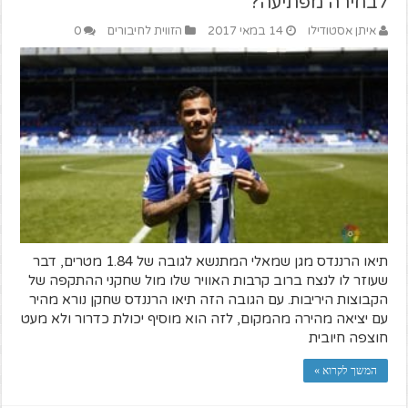
לבחירה מפתיעה?
איתן אסטודילו
14 במאי 2017
הזווית לחיבורים
0
תיאו הרננדס מגן שמאלי המתנשא לגובה של 1.84 מטרים, דבר
שעוזר לו לנצח ברוב קרבות האוויר שלו מול שחקני ההתקפה של
הקבוצות היריבות. עם הגובה הזה תיאו הרננדס שחקן נורא מהיר
עם יציאה מהירה מהמקום, לזה הוא מוסיף יכולת כדרור ולא מעט
חוצפה חיובית
המשך לקרוא »