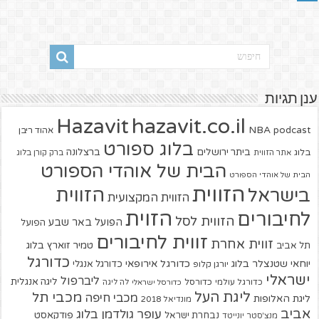
ענן תגיות
hazavit.co.il
Hazavit
NBA
podcast
אהוד ריבן
בלוג ספורט
ביתר ירושלים
ברצלונה
בלוג
אתר הזווית
ברק קורן בלוג
הבית של אוהדי הספורט
הבית של אוהדי הספורט
הזווית
הזווית
בישראל
הזווית המקצועית
הזוית
לחיבורים
הזווית לסל
הפועל באר שבע
הפועל
זווית לחיבורים
זווית אחרת
טמיר זוארץ בלוג
תל אביב
כדורגל
יוחאי שטנצלר בלוג
כדורגל אירופאי
כדורגל אנגלי
יורגן קלופ
ישראלי
ליברפול
ליגה אנגלית
כדורגל עולמי
כדורסל
כדורסל ישראלי
לה ליגה
ליגת העל
מכבי תל
מכבי חיפה
ליגת האלופות
מונדיאל 2018
אביב
עופר גולדמן בלוג
פודקאסט
נבחרת ישראל
מנצ'סטר יונייטד