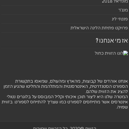
מונדיאל 2018
מנג'ר
פנטזי ליג
פרויקט פתיחת הליגה הישראלית
אז מי אנחנו ?
אנחנו אוהדים של קבוצות, מהארץ ומהעולם, שמאסו בתקשורת
הספורט הסטנדרטית, האינטרסנטית והמתלהמת והחליטו שהגיע הזמן
להציג את הזווית שלהם.
המטרה שלנו היא ליצור תוכן איכותי וקליל המבוסס על בלוגרים נטולי
אינטרסים אשר מתייחסים לספורט כמו שצריך להתייחס לספורט. בזווית
שפויה.
הזווית @2020. כל הזכויות שמורות