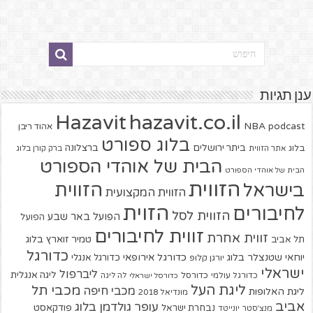
ענן תגיות
hazavit.co.il
Hazavit
NBA
podcast
אהוד ריבן
בלוג ספורט
ביתר ירושלים
ברצלונה
בלוג
אתר הזווית
ברק קורן בלוג
הבית של אוהדי הספורט
הבית של אוהדי הספורט
הזווית
הזווית
בישראל
הזווית המקצועית
הזוית
לחיבורים
הזווית לסל
הפועל באר שבע
הפועל
זווית לחיבורים
זווית אחרת
טמיר זוארץ בלוג
תל אביב
כדורגל
יוחאי שטנצלר בלוג
כדורגל אירופאי
כדורגל אנגלי
יורגן קלופ
ישראלי
ליברפול
ליגה אנגלית
כדורגל עולמי
כדורסל
כדורסל ישראלי
לה ליגה
ליגת העל
מכבי תל
מכבי חיפה
ליגת האלופות
מונדיאל 2018
אביב
עופר גולדמן בלוג
פודקאסט
נבחרת ישראל
מנצ'סטר יונייטד