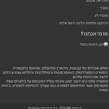
מונדיאל 2018
מנג'ר
פנטזי ליג
פרויקט פתיחת הליגה הישראלית
אז מי אנחנו ?
אנחנו אוהדים של קבוצות, מהארץ ומהעולם, שמאסו בתקשורת
הספורט הסטנדרטית, האינטרסנטית והמתלהמת והחליטו שהגיע הזמן
להציג את הזווית שלהם.
המטרה שלנו היא ליצור תוכן איכותי וקליל המבוסס על בלוגרים נטולי
אינטרסים אשר מתייחסים לספורט כמו שצריך להתייחס לספורט. בזווית
שפויה.
הזווית @2020. כל הזכויות שמורות