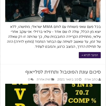
בכל פעם שאני משוחח עם לוחם MMA ישראלי, מתישהו, ללא
יוצא מן הכלל, עולה לו שם אחד - עילאי ברזילי. אני עוקב אחרי
עילאי, מתחילת הקריירה החובבנית שלו, כך שהיתה זו רק שאלה
של זמן, עד שאשב לשיחה עם הבחור הנחמד (מחוץ לזירה) הזה
על תחילת הדרך, המצב כרגע, והמבט לעתיד.
המשך לקרוא »
סיכום עונת הפוטבול ותחזית לפלייאוף
כתב אורח
10 בינואר 2021
זווית אחרת
0