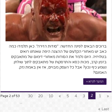
ברוכים הבאים לפינה החדשה: "סודות הזירה". כאן תלמדו כמה
כאב יש מאחורי הקלעים של ההצגה היפה שאנחנו רואים
בטלויזיה. היום נלמד את הסודות מאחורי דימום של מתאבקים
בזמן קרב, מכות כסא והתרסקות של מתאבקים לתוך שולחן.
נשמע כיף נכון? אבל כל העסק מבויים, אז אין באמת נזק.
האמנם?
המשך לקרוא »
2
30
20
10
»
5
4
3
1
«
Page 2 of 53
...
Last »