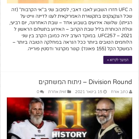
ה UFC חזרו השבוע לאבו דאבי, לסיבוב שני ב"אי הקרבות" (זה
שכל הצקצקנים בתקשורת האמריקאית לעגו לדיינה ווייט על
הגייתו). שלושה אירועים בשבוע אחד – שבת האחרונה, יום רביעי,
וגולת הכותרת בליל שבת הקרוב – האירוע בתשלום הראשון ל
2021 – UFC257. במוקד הערב יהיה כמובן הקרב בין שני
הלוחמים הטובים ביותר ככל הנראה במחלקה הטובה ביותר –
המשקל הקל (155 פאונד): קונור מקרגור ודסטין פורייה.
המשך לקרוא »
Division Round – ניתוח המשחקים
כתב אורח
15 בינואר 2021
זווית אחרת
0