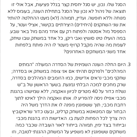
הסגל שלו. נכון, יש סגל יחסית קצר בגלל פציעות, אבל אולי זו
תוצאה של ניהול לא נכון של הסגל בתחילת העונה, בעומס ללא
מנוחה וללא חופשה. ועדיין, תמוהה (לא) מעט ההחלטה להותיר
את שני השחקנים (היחידים) היצירתיים בקישור, אצילי ועטר, על
הספסל מול אסטנה ולפתוח רק עם אחד מהם מול באר שבע.
במה הועילו טינו סושיץ ואבי ריקן, כל אחד במשחק שבו שיחק,
לעומת מה שהיה מקבל קרויף מעטר לו היה פותח בלפחות
אחד משני המשחקים האחרונים?
היום החלה העונה השמינית של הסדרה המעולה "המתים
המהלכים" ולפרקים תהיתי אם אני צופה במשחק או בסדרה;
שחקני מכבי נראים אדישים, כמו הזומבים המהלכים בסדרה,
שרק מחכים למכה הבלתי נמנעת. בשער הראשון של ב"ש
נשלח כדור על 40 מטרים לכיוון וואקמה, ללא שמישהו בהגנת
מכבי אפילו ניסה להפריע לו. אותו וואקמה הילך לאיטו לתוך
רחבת מכבי, תוך ששפונגין מפנה לו את הדרך משל היה
הבחור עם המטאטא במשחק קרלינג, ובעט כדור שראיקוביץ
היה צריך לכל הפחות לגעת בו. האדישות הזו בהגנת מכבי
ובייחוד בצד ימין, תמוהה בייחוד לאור העובדה שכבר כמה
משחקים ששפונגין לא משפיע על המשחק ההגנתי לטובה, וזו