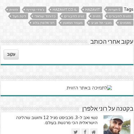
Tags
5 הערות
HAZAVIT
HAZAVIT.CO.IL
ג'ורדי קרוייף
הזווית
הזווית לחיבורים
הזוית
זווית לחיבורים
כדורגל ישראלי
ליגת העל
מאמנים
מכבי תל אביב
מעמד המאמן
רוני אלפרן בלוג
עקוב אחרי הכותב
עקוב
בקטנה על רוני אלפרן
נשוי ואב ל-3. מכביסט מגיל 12 וחושב שהליגה
הישראלית הכי מרגשת בעולם.