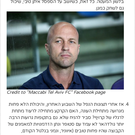
בלשון המעטה. כל זאת, כשיושב על הספסל איתן טיבי, שיכול
גם לשחק כמגן.
Credit to "Maccabi Tel Aviv FC" Facebook page
אז אחרי תצוגות הנפל של השבוע האחרון, והיכולת הלא פחות
מגרועה מתחילת העונה, האם הקרקע מתחילה לרעוד מתחת
לרגליו של קרויף? סביר להניח שלא. גם בתקופות גרועות הרבה
יותר גולדהאר לא עמד עם סטופר ונתן הזדמנויות למאמנים של
הקבוצה שהיו פחות טובים (איווניר, ונמני בגלגול הקודם,