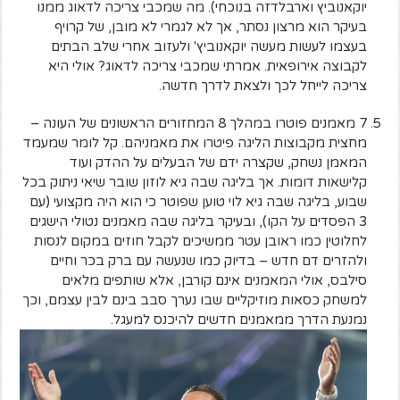
יוקאנוביץ וארבלדזה בנוכחי). מה שמכבי צריכה לדאוג ממנו
בעיקר הוא מרצון נסתר, אך לא לגמרי לא מובן, של קרויף
בעצמו לעשות מעשה יוקאנוביץ' ולעזוב אחרי שלב הבתים
לקבוצה אירופאית. אמרתי שמכבי צריכה לדאוג? אולי היא
צריכה לייחל לכך ולצאת לדרך חדשה.
7 מאמנים פוטרו במהלך 8 המחזורים הראשונים של העונה –
מחצית מקבוצות הליגה פיטרו את מאמניהם. קל לומר שמעמד
המאמן נשחק, שקצרה ידם של הבעלים על ההדק ועוד
קלישאות דומות. אך בליגה שבה גיא לוזון שובר שיאי ניתוק בכל
שבוע, בליגה שבה גיא לוי טוען שפוטר כי הוא היה מקצועי (עם
3 הפסדים על הקו), ובעיקר בליגה שבה מאמנים נטולי הישגים
לחלוטין כמו ראובן עטר ממשיכים לקבל חוזים במקום לנסות
ולהזרים דם חדש – בדיוק כמו שנעשה עם ברק בכר וחיים
סילבס, אולי המאמנים אינם קורבן, אלא שותפים מלאים
למשחק כסאות מוזיקליים שבו נערך סבב בינם לבין עצמם, וכך
נמנעת הדרך ממאמנים חדשים להיכנס למעגל.