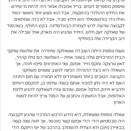
עזיבתו של קלאס יאן-הונטלאר הקבוצה לא הצליחה להביא חלוץ
שיספק מספרים דומים. בריל אמבולו אמור היה להיות מי שיירש
את החלוץ ההולנדי בהתקפה, אבל הוא פצוע יותר מאשר כשיר
ואילו גידו בורגשטאלר הוא חלוץ סביר, אבל לא כזה שמתאים
לקבוצה שרוצה לרוץ לצמרת הבונדסליגה. בקיץ החולף, כשהסגל
של שאלקה זעק חלוץ, היחיד שהגיע היה מארק אות' שבילה את
רוב הקריירה שלו כמחליף.
טעות נוספת הייתה העובדה ששאלקה שיחררה את שלושת שחקני
הבית המרכזיים שלה בעונה אחת – השלושה הם טילו קהרר,
לאון גורצקה ומקס מייר. אמנם, שני האחרונים סיימו חוזה, אך
השאלה היא כיצד ההנהלה הגיעה למצב ששניים משחקני
הקבוצה הטובים ביותר משוחררים ללא תמורה עם תום החוזה.
האם לא היה ניתן למכור אותם בשנה שלפני כן, למקסם רווחים
ולהביא חיזוק הולם? אמנם, שניהם עזרו לשאלקה להגיע לליגת
האלופות, אבל החשיבה והתכנון של הסגל צריך להיות לטווח
הארוך.
שאלה נוספת שנשאלת, היא מדוע הרכש המרכזי שהגיע לקבוצה
היה סבסטיאן רודי. רודי אמנם קשר מוכשר, אך חווה שנה קשה
בבאיירן מינכן ולא הצליח להשתלב בהרכב של יופ היינקס. רודי