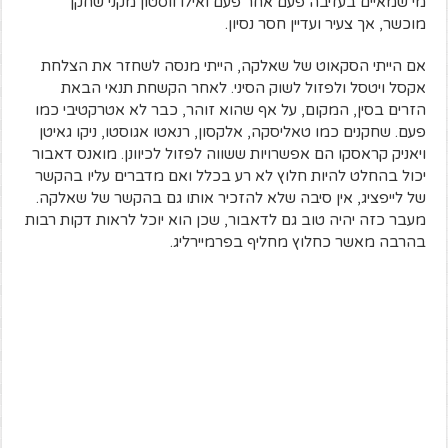
מי שמאיים בעזיבה פעם אחר פעם ואילו ווסטון מקני שחקן
מוכשר, אך צעיר ועדיין חסר נסיון.
אם הייתי הסקאוט של שאלקה, הייתי מנסה לשחזר את הצלחת
אקסל ויטסל ולפזול לשוק הסיני. לאחר הקשחת תנאי הבאת
הזרים בסין, המקום, על אף שהוא זוהר, כבר לא אטרקטיבי כמו
פעם. שחקנים כמו טאליסקה, אלקסון, רנאטו אגוסטו, ניקו גאיטן
ויאניק קראסקו הם אפשרויות ששווה לפזול לכיוונן. מואנס דאבור
יכול בהחלט להיות חלוץ לא רע בכלל ואם מדברים עליו בהקשר
של לייפציג, אין סיבה שלא להזכיר אותו גם בהקשר של שאלקה.
מעבר כזה יהיה טוב גם לדאבור, שכן הוא יוכל לראות דקות רבות
בהרבה מאשר כחלוץ מחליף בפרמיירליג.