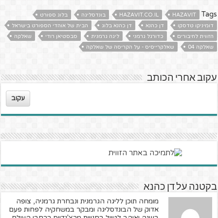
Tags
HAZAVIT
HAZAVIT.CO.IL
בונדסליגה
בלוג ספורט
דומיניקו טדסקו
דן כהנא
דן כהנא בלוג
הבית של אוהדי הספורט בישראל
הזווית לחיבורים
כדורגל גרמני
ליגה גרמנית
סבסטיאן רודי
שאלקה
שאלקה 04
שאלקרייסיס - על הקריסה של שאלקה
עקוב אחרי הכותב
עקוב
בקטנה על דן כהנא
מומחה תוכן לליגה הגרמנית ונבחרת גרמניה, צופה
אדוק של הבונדסליגה ומבקר במשחקיה לפחות פעם
בשנה ואוהב לטייל בחנויות מרצ'נדייס ברחבי העולם