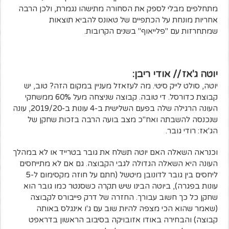
מתחלפים מבלי לספק את הסחורה מתישהו נגמרת, ולכן הרבה
אחריות מונחת על הכתפיים של טאונס להביא תוצאות
שמתחרזות עם "פלייאוף" בשנים הקרובות.
יוטה ג'אז // אודי ריבן:
יוטה, סולט לייק סיטי. מה לעזאזל מעניין במקום הזה? טוב, יש
קבוצת כדורסל. די טובה. קבוצה שניצחה מעל 60% ממשחקי
העונה הרגילה שלה בפעם השלישית ב-4 עונות ב-2019/20, עונה
שנכנסה להשבתה ואח"כ מצב בועה הרבה בזכות שחקן של
הג'אז: רודי גובר.
וכנראה השאלה האם יוטה תשלח את גובר בטרייד או לא במהלך
העונה היא השאלה הגדולה לגבי הקבוצה. גם אם לא מתייחסים
ליחסים בין גובר לדונובן מיטשל (חתם על חוזה מקסימום ל-5
עונות בפגרה), ביוטה הבינו שיש תקרה כשסנטר כמו גובר הוא
שחקן כל כך חשוב עבורך. החזרה של דרק פייבורס לקבוצה
(שאמר שהוא הכי מצפה להיות שוב עם ג'ו אינגלס באותה
קבוצה) והבחירה באודו אזובויקה בסיבוב הראשון בדראפט