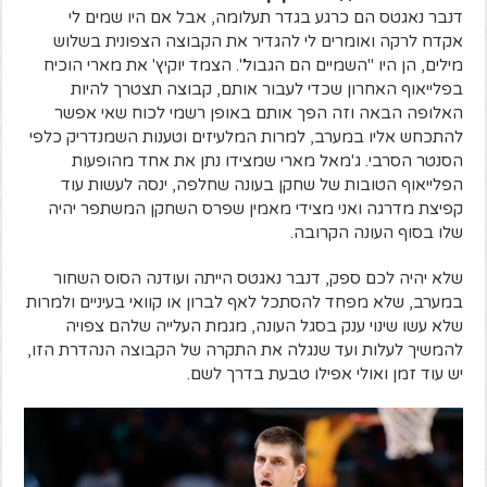
דנבר נאגטס הם כרגע בגדר תעלומה, אבל אם היו שמים לי
אקדח לרקה ואומרים לי להגדיר את הקבוצה הצפונית בשלוש
מילים, הן היו "השמיים הם הגבול". הצמד יוקיץ' את מארי הוכיח
בפלייאוף האחרון שכדי לעבור אותם, קבוצה תצטרך להיות
האלופה הבאה וזה הפך אותם באופן רשמי לכוח שאי אפשר
להתכחש אליו במערב, למרות המלעיזים וטענות השמנדריק כלפי
הסנטר הסרבי. ג'מאל מארי שמצידו נתן את אחד מהופעות
הפלייאוף הטובות של שחקן בעונה שחלפה, ינסה לעשות עוד
קפיצת מדרגה ואני מצידי מאמין שפרס השחקן המשתפר יהיה
שלו בסוף העונה הקרובה.
שלא יהיה לכם ספק, דנבר נאגטס הייתה ועודנה הסוס השחור
במערב, שלא מפחד להסתכל לאף לברון או קוואי בעיניים ולמרות
שלא עשו שינוי ענק בסגל העונה, מגמת העלייה שלהם צפויה
להמשיך לעלות ועד שנגלה את התקרה של הקבוצה הנהדרת הזו,
יש עוד זמן ואולי אפילו טבעת בדרך לשם.