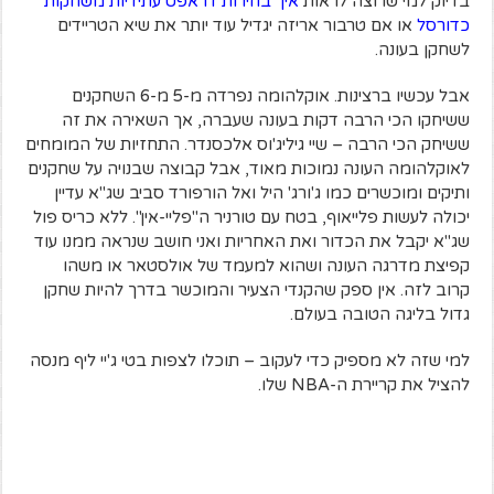
בדיוק למי שרוצה לראות
איך בחירות דראפט עתידיות משחקות
כדורסל
או אם טרבור אריזה יגדיל עוד יותר את שיא הטריידים
לשחקן בעונה.
אבל עכשיו ברצינות. אוקלהומה נפרדה מ-5 מ-6 השחקנים
ששיחקו הכי הרבה דקות בעונה שעברה, אך השאירה את זה
ששיחק הכי הרבה – שיי גיליג'וס אלכסנדר. התחזיות של המומחים
לאוקלהומה העונה נמוכות מאוד, אבל קבוצה שבנויה על שחקנים
ותיקים ומוכשרים כמו ג'ורג' היל ואל הורפורד סביב שג"א עדיין
יכולה לעשות פלייאוף, בטח עם טורניר ה"פליי-אין". ללא כריס פול
שג"א יקבל את הכדור ואת האחריות ואני חושב שנראה ממנו עוד
קפיצת מדרגה העונה ושהוא למעמד של אולסטאר או משהו
קרוב לזה. אין ספק שהקנדי הצעיר והמוכשר בדרך להיות שחקן
גדול בליגה הטובה בעולם.
למי שזה לא מספיק כדי לעקוב – תוכלו לצפות בטי ג'יי ליף מנסה
להציל את קריירת ה-NBA שלו.