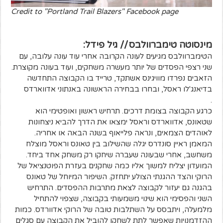
Credit to "Portland Trail Blazers" Facebook page
מינסוטה טימברוולבס // גיל פידל:
הטימברוולבס מגיעים לעונה הקרובה אחרי עוד עונה עלובה, עם
שני רצפי הפסדים של יותר מעשרה משחקים, ועוד בעונה מקוצרת.
הזאבים נפרדו מוויגינס אשתקד, טרייד בו הקבוצה התחדשה
בדיאנג'לו ראסל, ובחרו בבחירה הראשונה באנתוני אדווארדס
.
כרגע הקבוצה בצומת דרכים. תרחיש ראשון ואופטימי הוא
שטאונס, אדווארדס וראסל ימצאו את הדרך להביא ניצחונות
לאוהדים הצמאים, ונראה פלייאוף בשנה הבאה או אחריה.
המאמן ראיין סונדרס יגלה שהשילוב בין טאונס וראסל מוצלח
משחשב, אחרי שבעונה שעברה שיחקו רק משחק אחד ביחד.
המועדון יצליח למשוך אליו כמה שחקנים בעזרת הפוטנציאל של
הרוקי והצד ההגנתי הצולע יתחזק. השיפור המיוחל של טאונס
בהגנה גם יעזור לקבוצה לצאת מתרבות ההפסדים. התרחיש
השני והפסימי הוא שינוי משמעותי בקבוצה, שצפוי להתחיל
מלמעלה, ויתבסס על השתלבות טובה של הרוקי אדוורדס. כמות
ההזדמנויות שאפשר לתת לשחקן להוביל את הקבוצה עם סגלים