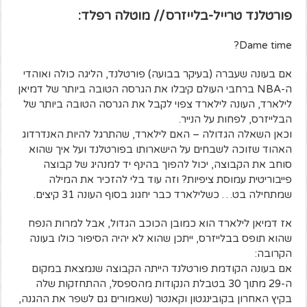
פורטלנד טרייל-בלייזרס // מוטלה רפלד:
Dame time?
אם בעונה שעברה (בעיקר בבועה) פורטלנד, הליגה כולה ואוהדי
ה-NBA ברחבי העולם קיבלו את הגרסה הטובה ביותר של דמיאן
לילארד, העונה לילארד צפוי לקבל את הגרסה הטובה ביותר של
הבלייזרס, לפחות על הנייר.
וכאן השאלה הגדולה – האם לילארד, שהתרגל להיות האנדרדוג
האהוד שזוכה לשבחים על הישארותו בפורטלנד ועל איך שהוא
סוחב את הקבוצה, יכול להפוך בהינף יד למנהיג של קבוצה
פייבוריטית עמוסת ציפיות? וזה עוד בלי להזכיר את המילה
שמתחילה בט… כשלילארד כבר יחגוג בסוף העונה 31 קיצים.
אז דמיאן לילארד הוא כמובן הכוכב הגדול, אבל למרות הנפח
שהוא תופס בבלייזרס, ייתכן שהוא לא יהיה הסיפור כולו בעונה
הקרובה:
אם בעונה הקודמת פורטלנד הייתה הקבוצה שנמצאת במקום
ה-29 מתוך 30 בטבלת הנקודות מהספסל, ההתחזקות שלה
בקיץ האחרון בקובינגטון וקאנטר (שאמורים גם לשפר את ההגנה,