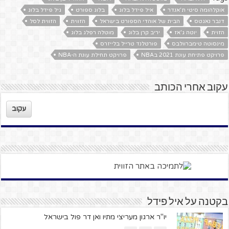
אוקלהומה סיטי ת'אנדר
איל פידל בלוג
בלוג ספורט
גיל פידל בלוג
דנבר נאגטס
הבית של אוהדי הספורט בישראל
הזווית
הזווית לסל
הזוית
יוטה ג'אז
יריב קרן בלוג
מוטלה רפלג בלוג
מינסוטה טימברוולבס
פורטלנד טרייל בלייזרס
פרויקט פתיחת עונת 2021 בNBA
פרויקט תחילת עונת ה-NBA
עקוב אחרי הכותב
עקוב
בקטנה על איל פידל
יו"ר ארגון מעריצי מתיו ואן דר פול בישראל