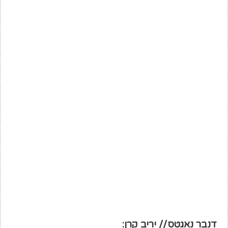
דנבר נאגטס // יריב קרן: