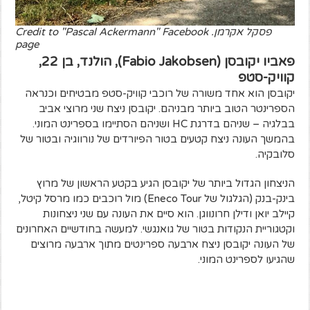
פסקל אקרמן. Credit to "Pascal Ackermann" Facebook
page
פאביו יקובסן (Fabio Jakobsen), הולנד, בן 22,
קוויק-סטפ
יקובסן הוא אחד משורה של רוכבי קוויק-סטפ מבטיחים וכנראה
הספרינטר הטוב ביותר מבניהם. יקובסן ניצח שני מרוצי אביב
בבלגיה – שניהם בדרגת HC ושניהם הסתיימו בספרינט המוני.
בהמשך העונה ניצח קטעים בטור הפיורדים של נורווגיה ובטור של
סלובקיה.
הניצחון הגדול ביותר של יקובסן הגיע בקטע הראשון של מרוץ
בינק-בנק (הגלגול של Eneco Tour) מול רוכבים כמו מרסל קיטל,
קיילב יואן ודילן חרונווגן. הוא סיים את העונה עם שני ניצחונות
וקטגוריית הנקודות בטור של גואנגשי. למעשה בחודשיים האחרונים
של העונה יקובסן ניצח ארבעה ספרינטים מתוך ארבעה מרוצים
שהגיעו לספרינט המוני.