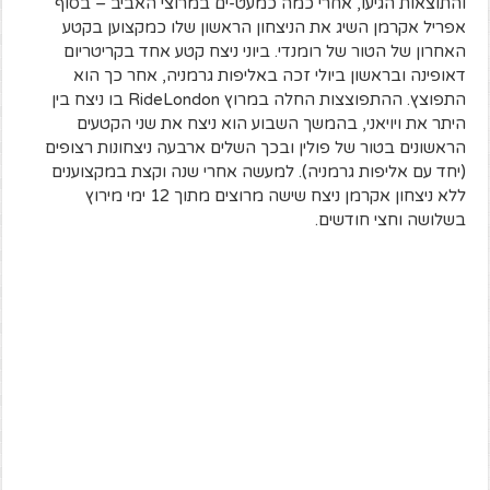
והתוצאות הגיעו, אחרי כמה כמעט-ים במרוצי האביב – בסוף
אפריל אקרמן השיג את הניצחון הראשון שלו כמקצוען בקטע
האחרון של הטור של רומנדי. ביוני ניצח קטע אחד בקריטריום
דאופינה ובראשון ביולי זכה באליפות גרמניה, אחר כך הוא
התפוצץ. ההתפוצצות החלה במרוץ RideLondon בו ניצח בין
היתר את ויויאני, בהמשך השבוע הוא ניצח את שני הקטעים
הראשונים בטור של פולין ובכך השלים ארבעה ניצחונות רצופים
(יחד עם אליפות גרמניה). למעשה אחרי שנה וקצת במקצוענים
ללא ניצחון אקרמן ניצח שישה מרוצים מתוך 12 ימי מירוץ
בשלושה וחצי חודשים.