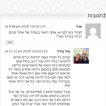
2 תגובות
אודי
23 בנובמבר 2018 at 4:58 pm
תמיד כיף לקרוא. אתה רואה בעתיד של אחד מהם
זכייה בגרנד טור?
הגב
איל פידל
23 בנובמבר 2018 at 11:12 pm
קודם כל תמיד קשה לחזות. כריס פרום
לדוגמה בגיל הזה עוד רכב במירוצים
קיקיוניים כמו הטור של מאוריציוס. גריינט
תומאס סיים במקום הלפני אחרון בטור דה
פראנס הראשון שלו ואם היית שואל אותי
לפני שנה אם יכול להיות שהוא יזכה אי פעם
בקריירה שלו בגרנד טור כנראה הייתי אומר
שלו.
אבל פסקל ופאביו ספרינטרים, אז אני יכול
להגיע בביטחון שהם לא יזכו בגרנד טור.
נילסון מצד שני הוא רוכב עם סט כישורים
שמתאים לגרנד טור אבל יש לו עוד המון