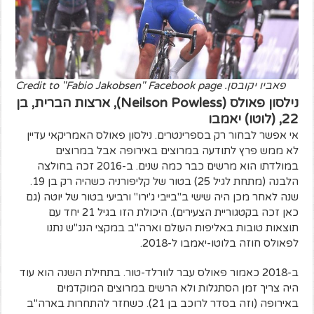
פאביו יקובסן. Credit to "Fabio Jakobsen" Facebook page
נילסון פאולס (Neilson Powless), ארצות הברית, בן
22, (לוטו) יאמבו
אי אפשר לבחור רק בספרינטרים. נילסון פאולס האמריקאי עדיין
לא ממש פרץ לתודעה במרוצים באירופה אבל במרוצים
במולדתו הוא מרשים כבר כמה שנים. ב-2016 זכה בחולצה
הלבנה (מתחת לגיל 25) בטור של קליפורניה כשהיה רק בן 19.
שנה לאחר מכן היה שישי ב"בייבי ג'ירו" ורביעי בטור של יוטה (גם
כאן זכה בקטגוריית הצעירים). היכולת הזו בגיל 21 יחד עם
תוצאות טובות באליפות העולם וארה"ב במקצי הנג"ש נתנו
לפאולס חוזה בלוטו-יאמבו ל-2018.
ב-2018 כאמור פאולס עבר לוורלד-טור. בתחילת השנה הוא עוד
היה צריך זמן הסתגלות ולא הרשים במרוצים המוקדמים
באירופה (וזה בסדר לרוכב בן 21). כשחזר להתחרות בארה"ב