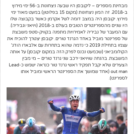
מבחינת מספרים – ליקובסן היו שבעה ניצחונות ב-56 ימי מירוץ
ב-2018. זה המון ניצחונות (מקום 15 בפלוטון) במעט מאוד ימי
מירוץ. יקובסן היה במצב דומה לשל אקרמן כאשר בקבוצה שלו
היו שניים מהספרינטרים הטובים בעולם ב-2018 (ויויאני וגביריה).
עם המעבר של גביריה לאמירויות מתפנה בקוויק-סטפ משבצת
של ספרינטר מוביל באחד הגרנד טורים. יקובסן יצטרך להוכיח את
עצמו בתחילת 2019 כי נדמה שהוא בתחרות עם אלבארו הודג'
הקולומביאני (שכמעט נכנס לפרק הזה במקום יקובסן) על אותה
המשבצת. בהנחה שויויאני ירכב שני גרנד טורים – מי מבין
הצעירים שלא יקבל תפקיד ראשי גרנד טור כנראה ישמש כ-Lead
out man (אחד שמושך את הספרינטר הראשי ומוביל אותו
לספרינט).