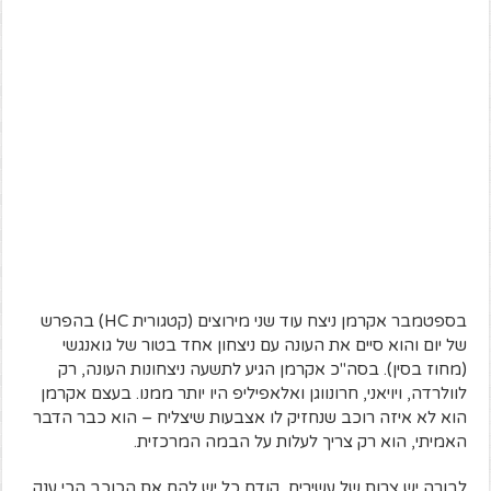
בספטמבר אקרמן ניצח עוד שני מירוצים (קטגורית HC) בהפרש
של יום והוא סיים את העונה עם ניצחון אחד בטור של גואנגשי
(מחוז בסין). בסה"כ אקרמן הגיע לתשעה ניצחונות העונה, רק
לוולרדה, ויויאני, חרונווגן ואלאפיליפ היו יותר ממנו. בעצם אקרמן
הוא לא איזה רוכב שנחזיק לו אצבעות שיצליח – הוא כבר הדבר
האמיתי, הוא רק צריך לעלות על הבמה המרכזית.
לבורה יש צרות של עשירים, קודם כל יש להם את הכוכב הכי ענק