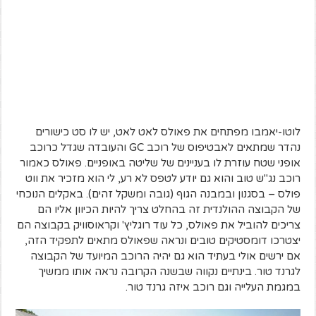
לוטו-יאמבו מפתחים את פאולס לאט לאט, יש לו סט כישורים
נהדר שמתאים לאבטיפוס של רוכב GC והעובדה שגדל כרוכב
אופני שטח עוזרת לו בעניינים של שליטה באופניים. פאולס כאמור
רוכב נג"ש טוב והוא גם יודע לטפס לא רע, לי הוא מזכיר את ווט
פולס – בסגנון ובמבנה הגוף (גובה ומשקל זהים). באקלים הנוכחי
של הקבוצה ההולנדית זה בהחלט צריך להיות הכיוון אליו הם
צריכים להוביל את פאולס, כל עוד רוגליץ' וקראוסוויק בקבוצה הם
יצטרכו דומסטיקים טובים ונראה שפאולס מתאים לתפקיד הזה,
אם ירשים אולי בעתיד הוא גם יהיה הרוכב המיועד של הקבוצה
לגרנד טור. בינתיים נקווה שבשנה הקרובה נראה אותו ממשיך
במגמת העלייה וגם רוכב איזה גרנד טור.