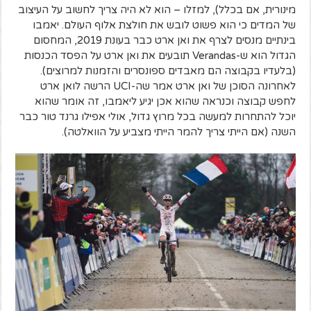
מינורית, אם בכלל), למזלו – הוא לא היה צריך לחשוב על העיצוב
של המדים כי הוא פשוט לובש את חולצת אלוף העולם. יאמבו
בינתיים מנסים לצרף את ואן ארט כבר בעונת 2019, המחסום
הגדול הוא ש-Verandas תובעים את ואן ארט על הפסד הכנסות
(בלעדיו בקבוצה הם מאבדים ספונסרים והזמנות למרוצים).
לאחרונה הסוכן של ואן ארט אמר שה-UCI הרשה לואן ארט
לחפש קבוצה וכנראה שהוא אכן יגיע ליאמבו, זה אומר שהוא
יוכל להתחרות למעשה בכל מרוץ גדול, אולי אפילו גרנד טור כבר
השנה (אם הייתי צריך להמר הייתי מצביע על הוואלטה).