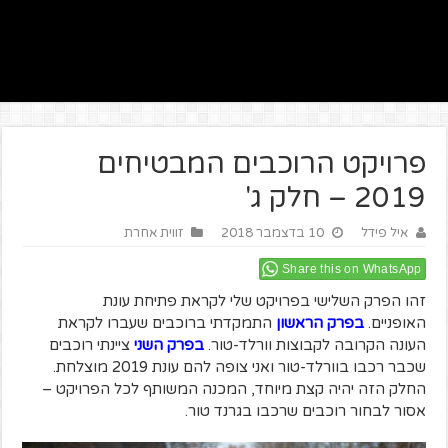
פרויקט הרוכבים המבטיחים
2019 – חלק ג'
איל פידל
10 בדצמבר 2018
זווית אחרת
Share this on WhatsApp
זהו הפרק השלישי בפרויקט שלי לקראת פתיחת עונת
האופניים.
בפרק הראשון
התמקדתי ברוכבים שעברו לקראת
העונה הקרובה לקבוצות וורלד-טור.
בפרק השני
ציינתי רוכבים
שכבר רכבו בוורלד-טור ואני צופה להם עונת 2019 מוצלחת.
החלק הזה יהיה קצת מיוחד, המכנה המשותף לכל הפרויקט –
אסור לבחור רוכבים שרכבו בגרנד טור.