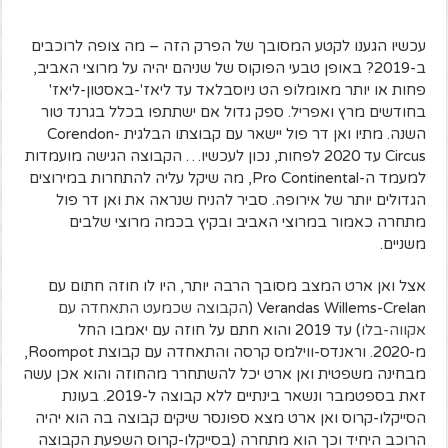
עכשיו הגענו לקטע המסובך של הפרק הזה – מה צופה לרוכבים
ב-2019? באופן טבעי הפוקוס של שניהם יהיה על מרוצי האביב,
פחות או יותר מאומלופ הט ניוסבלאד עד ליאז'-באסטון-ליאז'
בחודשים מרץ ואפריל. ספק גדול אם ישתתפו בכלל בגרנד טור
השנה. מתיו ואן דר פול יישאר עם קבוצתו הבלגית Corendon-
Circus עד 2020 לפחות, נכון לעכשיו… הקבוצה הגישה מועמדות
למעמד ה-Pro Continental, מה שיקל עליה להתחרות במירוצים
הגדולים יותר של אירופה. סביר להניח שנראה את ואן דר פול
מתחרה כאמור במרוצי האביב ובקיץ בכמה מרוצי שלבים
משניים.
אצל ואן ארט המצב מסובך הרבה יותר, היו לו חוזה חתום עם
Verandas Willems-Crelan (
הקבוצה שכמעט התאחדה עם
אקווה-בלו
) עד 2019 והוא חתם על חוזה עם יאמבו החל
מ-2020. וראנדס-ווילמס קרסה והתאחדה עם קבוצת Roompot,
מבחינה משפטית ואן ארט יכל להשתחרר מהחוזה והוא אכן עשה
זאת בספטמבר ונשאר בינתיים ללא קבוצה ל-2019. בעונת
הסייקלו-קרוס ואן ארט מצא ספונסר שיקים קבוצה בה הוא יהיה
הרוכב היחיד וכך הוא מתחרה (בסייקלו-קרוס השפעת הקבוצה