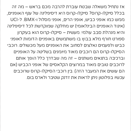
אז נתחיל משאלה שבטח עוברת להרבה מכם בראש – מה זה
בכלל סייקלו-קרוס? סייקלו-קרוס היא דיסיפלינה של ענף האופניים,
ממש כמו אופני כביש, אופני הרים, אופני מסלול ו-BMX. ל-UCI
(איגוד האופניים הבינלאומי) יש מחלקה שמוקדשת לכל דיסיפלינה
והיא מנהלת סבב עולמי. מעשית – סייקלו-קרוס הוא בעיקרון
ספורט חורף מלא בבוץ בו משתמשים באופניים הדומות לאופני
כביש ולפעמים נאלצים לסחוב את האופניים מעל מכשולים. רוכבי
הסייקלו-קרוס הם רוכבים מאוד מיומנים בשליטה על האופניים
וברכיבה בתנאים משתנים – זה מה שבדרך כלל הופך אותם
לרוכבים טובים מאוד במרוצים הקלאסיים של אופני הכביש (אם
הם עושים את המעבר הזה). בין רוכבי הסייקלו-קרוס שרוכבים
עכשיו בפלוטון ניתן לראות את זדנק שטיבר ולארס בום.