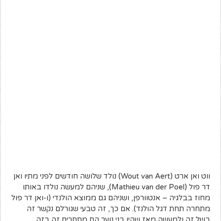
ווט ואן ארט (Wout van Aert) נולד שלושה חודשים לפני מתיו ואן
דר פול (Mathieu van der Poel), שניהם למעשה נולדו באותו
מחוז בבלגיה – אנטוורפן, ושניהם גם ממוצא הולנדי (ו-ואן דר פול
מתחרה תחת דגל הולנד). אם כך, זה טבעי שגורלם נקשר זה
בשל זה ולמעשה מאז שהיו בני נוער הם מתחרים זה בזה