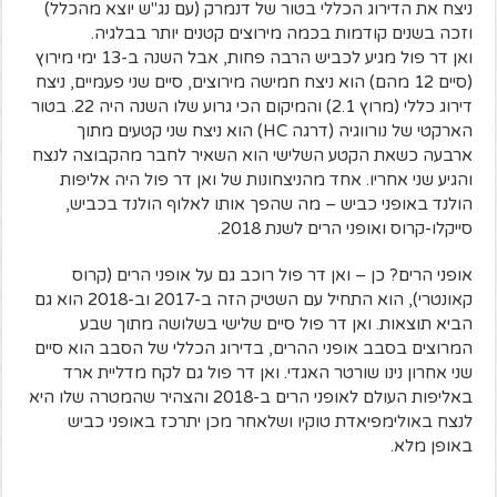
ניצח את הדירוג הכללי בטור של דנמרק (עם נג"ש יוצא מהכלל)
וזכה בשנים קודמות בכמה מירוצים קטנים יותר בבלגיה.
ואן דר פול מגיע לכביש הרבה פחות, אבל השנה ב-13 ימי מירוץ
(סיים 12 מהם) הוא ניצח חמישה מירוצים, סיים שני פעמיים, ניצח
דירוג כללי (מרוץ 2.1) והמיקום הכי גרוע שלו השנה היה 22. בטור
הארקטי של נורווגיה (דרגה HC) הוא ניצח שני קטעים מתוך
ארבעה כשאת הקטע השלישי הוא השאיר לחבר מהקבוצה לנצח
והגיע שני אחריו. אחד מהניצחונות של ואן דר פול היה אליפות
הולנד באופני כביש – מה שהפך אותו לאלוף הולנד בכביש,
סייקלו-קרוס ואופני הרים לשנת 2018.
אופני הרים? כן – ואן דר פול רוכב גם על אופני הרים (קרוס
קאונטרי), הוא התחיל עם השטיק הזה ב-2017 וב-2018 הוא גם
הביא תוצאות. ואן דר פול סיים שלישי בשלושה מתוך שבע
המרוצים בסבב אופני ההרים, בדירוג הכללי של הסבב הוא סיים
שני אחרון נינו שורטר האגדי. ואן דר פול גם לקח מדליית ארד
באליפות העולם לאופני הרים ב-2018 והצהיר שהמטרה שלו היא
לנצח באולימפיאדת טוקיו ושלאחר מכן יתרכז באופני כביש
באופן מלא.