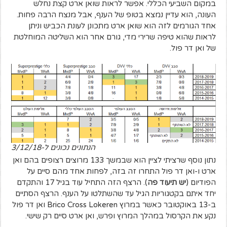
במקום השביעי הכללי. אפשר לראות שואן ארט קצת נחלש
העונה, הוא עדיין נמצא בטופ של הענף, אבל מנצח הרבה פחות.
אחד הגורמים לזה הוא שואן ארט מתכונן לעונת הכביש וניתן
לראות שהוא טיפה שרירי מדי, גורם אחר הוא השליטה המוחלטת
של ואן דר פול.
הנתונים נכונים ל-3/12/18
נתון נוסף שרציתי לציין הוא שבמשך 133 מרוצים רצופים בהם ואן
ארט ו-ואן דר פול התחרו זה בזה, לפחות אחד מהם סיים על
הפודיום (
יש תיעוד פה
). הרצף הזה התחיל עוד בגיל 17 והתקדם
יחד איתם בקטגוריות הגיל עד שהשתלטו על הענף. הרצף הסתיים
ב-13 באוקטובר כאשר במרוץ Brico Cross Lokeren ואן דר פול
נקע את הקרסול במהלך המרוץ ופרש, ואן ארט סיים רק שישי.