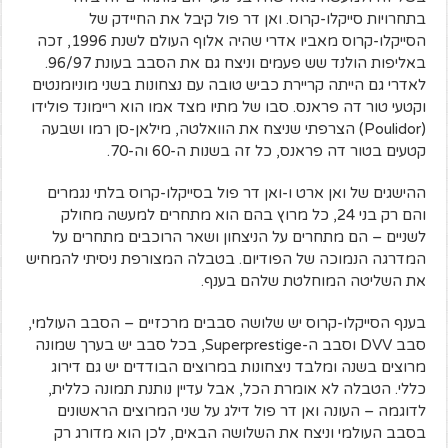
בתחרויות סייקלו-קרוס. ואן דר פול קיבל את החיידק של
הסייקלו-קרוס מאביו אדרי שהיה אלוף העולם לשנת 1996, זכה
באליפות הולנד שש פעמים וניצח גם את הסבב בעונת 96/97.
לאדרי גם הייתה קריירת כביש טובה עם נצחונות בשני מוניומנטים
וקטעי טור דה פראנס. סבו של מתיו מצד אמו הוא ריימונד פולידו
(Poulidor) הצרפתי שניצח את הוואלטה, מילאן-סן רמו ושבעה
קטעים בטור דה פראנס, כל זה בשנות ה-60 וה-70.
ההישגים של ואן ארט ו-ואן דר פול בסייקלו-קרוס בלתי נגמרים
והם רק בני 24, כל מרוץ בהם הוא מתחרים למעשה מחולק
לשניים – הם מתחרים על הניצחון ושאר הרוכבים מתחרים על
המדרגה הנמוכה של הפודיום. בטבלה המצורפת ניסיתי להמחיש
את השליטה המוחלטת שלהם בענף.
בענף הסייקלו-קרוס יש שלושה סבבים מרכזיים – הסבב העולמי,
סבב DVV וסבב ה-Superprestige, בכל סבב יש בערך שמונה
מרוצים בשנה ומלבד ניצחונות במרוצים הבודדים יש גם דירוג
כללי. הטבלה לא אומרת הכל, אבל עדיין נותנת תמונה כללית,
לדוגמה – העונה ואן דר פול דילג על שני המרוצים הראשונים
בסבב העולמי וניצח את השלושה הבאים, לכן הוא מדורג רק