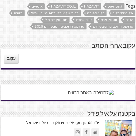
Tags
#הפרויקט
HAZAVIT
HAZAVIT.CO.IL
אופניים
איל פידל בלוג
בלוג ספורט
הבית של אוהדי הספורט בישראל
הזווית
הזוית
ווט ואן ארט
זווית אחרת
מתיו ואן דר פול
פרויקט הרוכבים המבטיחים
פרויקט הרוכבים המבטיחים 2019
עקוב אחרי הכותב
עקוב
בקטנה על איל פידל
יו"ר ארגון מעריצי מתיו ואן דר פול בישראל