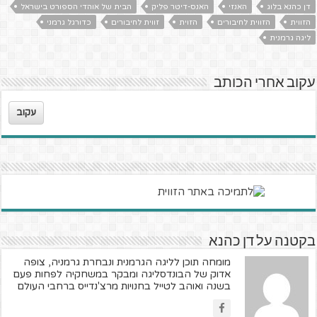
דן כהנא בלוג
האנזי
האנס-דיטר פליק
הבית של אוהדי הספורט בישראל
הזווית
הזווית לחיבורים
הזוית
זווית לחיבורים
כדורגל גרמני
ליגה גרמנית
עקוב אחרי הכותב
עקוב
בקטנה על דן כהנא
מומחה תוכן לליגה הגרמנית ונבחרת גרמניה, צופה
אדוק של הבונדסליגה ומבקר במשחקיה לפחות פעם
בשנה ואוהב לטייל בחנויות מרצ'נדייס ברחבי העולם