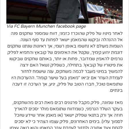
Via FC Bayern Munchen facebook page
לאחר מינויו של פליק שהוכרז כזמני, דווח שמספר שחקנים פנה
אל ההנהלה וביקשו שהמאמן יישאר לפחות עד סוף העונה.
השמות מעולם לא נחשפו באופן רשמי, אך ראיונות שנתנו שחקנים
דוגמת יוזוע קימיך, שקטל את האימונים של קובאץ והחמיא לפליק
גורמים להאמין שמדובר, פחות או יותר, באותם שחקנים שביקשו
את פיטוריו של קובאץ'. בתחילה, כשפליק נשאל האם ירצה
להמשיך במינוי מעבר לכמה משחקים, ענה שישמח לחזור
לעמדת העוזר אם יביאו "מאמן בעל שיעור קומה". ההערכות היו
שתומאס טוכל, חברו הטוב של פליק, יגיע, אך הערכה זו דעכה
בינתיים.
מאז שמונה, פליק מקבל פרגונים רבים מאת רבים מהשחקנים,
בעיקר השלד הגרמני, כשמדווח שתומאס מולר יסכים להאריך
חוזה אך ורק בתנאי שפליק יישאר (או מאמן אחר שיידע שיוכל
לסמוך עליו). בימים האחרונים, פליק עצמו הצהיר כי לא יסכים
לקחת צעד אחורה ולחזור לעמדת עוזר המאמן והוא רואה עצמו