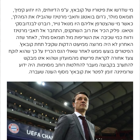
מי שדרשו את פיטוריו של קובאץ, ע"פ הדיווחים, היו יוזוע קימיך,
תומאס מולר, ג'רום בואטנג וחאבי מרטינז שהובילו את המהלך,
כאשר מי שהצטרפן אליהם היו מנואל נוייר, רוברט לבנדובסקי
וטיאגו. פליק הכיר את רוב השחקנים, התחבר אל חאבי מרטינז
ודווח כמי שכיבה את השריפות מול תומאס מולר, לאחר שזה
האחרון לא היה מרוצה ממיעוט הדקות שקיבל תחת קובאץ'.
הפיטורים בוצעו ממש לאחר שאולי הנס הכריז על כך שהוא לוקח
צעד אחורה לקראת פרישתו מהמועדון ושהוא אינו מבקש
להתערב בקבוצה מעבר להחלטות רוחב מסוימות. היה ידוע
שרומיניגה זומן לפטר את קובאץ' מסוף העונה שעברה.