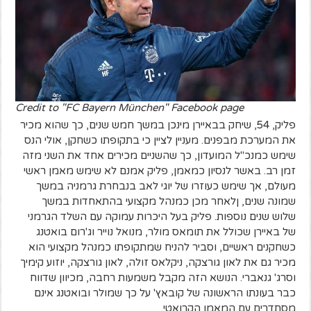
Credit to "FC Bayern München" Facebook page
פליק, 54, שיחק בבאיירן מינכן במשך חמש שנים, כך שהוא מכיר
את המערכת מבפנים. מעניין לציין כי בתקופתו כשחקן, אולי הנס
שימש כמנכ"ל המועדון, כך שהשניים מכירים אחד את השני מזה
זמן רב. באשר לנסיון כמאמן, פליק אמנם לא שימש מאמן ראשי
מעולם, אך שימש כעוזרו של יוגי לאב בנבחרת גרמניה במשך
שמונה שנים, ןלאחר מכן כמנהל מקצועי בהתאחדות במשך
שלוש שנים נוספות. פליק בעל היכרות עמוקה עם השלד הגרמני
של באיירן שכולל את תומאס מולר, מנואל נוייר וג'רום בואטנג
כשחקנים ראשיים, וסביר להניח שמתקופתו כמנהל מקצועי הוא
מכיר גם את לאון גורצקה, ניקלאס זולה, לאון גורצקה, יוזוע קימיך
וסרג' גנאברי. הנושא הזה מקבל משמעות רחבה, מכיוון שדווח
כבר בעונתו הראשונה של קובאץ' על כך שמולר ובואטנג אינם
מסתדרים עם המאמן הקרואטי.