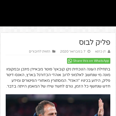
פליק לבוס
דן כהנא
7 בפברואר 2020
הזווית לחיבורים
Share this on WhatsApp
בתחילת העונה הנוכחית ניקו קובאץ' פוטר מבאיירן מינכן ובמקומו
מונה מי שנחשב לאלמוני לרוב אוהדי הכדורגל בארץ, האנס-דיטר
פליק, הידוע בכינויו "האנזי". המסתורין מאחורי הפיטורים ומידע
חדש שנחשף כל הזמן, גורם לחשד שידו של המאמן הייתה בדבר.