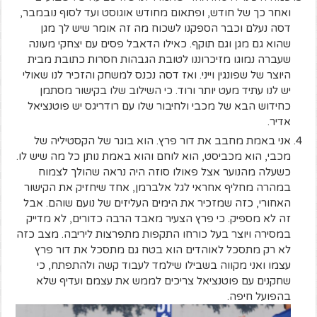
ואחר כך של חודש, ופתאום מחודש אוגוסט ועד לסוף נובמבר,
דסה נעלם וכבר הספקנו לשכוח מה זה אומר שיש לך מגן
שהוא גם מגן וגם תוקף. כאילו הדאבל פסים עם יצחקי מעונה
שעברה נמוגו מזיכרוננו לטובת הגבהות חסרות כתובת מבית
היוצר של שפונגין וייני. ואז דסה נכנס למשחק והזכיר לנו שאולי
יש לנו עתיד מעט יותר ורוד. כי השילוב שלו בקישור מסתמן
כחידוש הבא של מכבי ולחיבור שלו עם רודריגס יש פוטנציאל
אדיר.
אני באמת מחבב את דור פרץ. הוא בוגר של הקסטיליה של
מכבי, הוא מכביסט, הוא לוחם והוא באמת נותן כל מה שיש לו.
כשעלה מהנוער אצל פאולו סוזה היה נראה שהולך לצמוח
במהרה מחליף אחראי לגל אלברמן, אחד שיחזיק את הקישור
האחורי, כזה שמזכיר את הימים העליזים של נועם שוהם. אבל
זה לא מספיק. כי פרץ הצעיר מאבד הרבה כדורים, לא מדייק
במסירה ויוצר בעל כורחו התקפות מתפרצות ליריבה. מצב כזה
לא רק מתסכל לאוהדים הוא בטח גם מתסכל את דור פרץ
עצמו ואני מקווה בשבילו שילמד לעבוד קשה ולהתפתח, כי
שחקנים עם פוטנציאל צריכים לממש את עצמם ועדיף שלא
בהפועל חיפה.