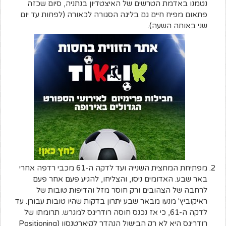
נטמנו באדמת הטרשים של האיצטדיון בנתניה, סיום שכזה
פתאום מפיח חיים גם בליגה הסגורה לכאורה (לפחות עד יום
שני באותה השעה).
מפתיחת המחצית השנייה ועד לדקה ה-61 מכבי רדפה אחרי
באר שבע. האדומים ניסו, והצליחו, להגיע פעם אחר פעם
לרחבה של הצהובים ורק חוסר מזל והדיפות טובות של
ראיקוביץ' מנעו מבאר שבע יתרון בדקות שהיו טובות עבורן. עד
לדקה ה-61, כי אז נכנס חוסה רודריגס למגרש. תרומתו של
רודריגס היא לא רק הבישול הנהדר לקיארטנסון (Positioning