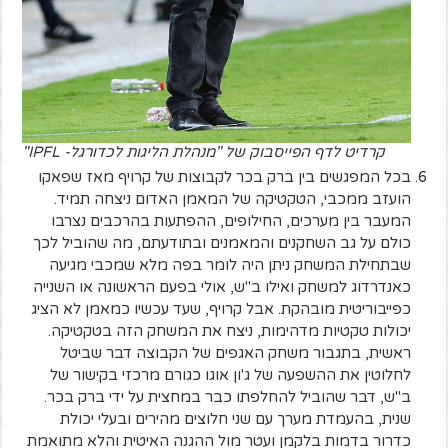
קרדיט לדף הפייסבוק של "מנהלת הליגות לכדורגל- IPFL"
בכל המפגשים בין ברק בכר לקבוצות של קרויף מאז שפאקו
הועזב ממכבי, הטקטיקה של המאמן האדום ניצחה תמיד.
המעבר בין מערכים, החילופים, ההפתעות בהרכבים נצרבו
כולם על גב השחקנים והמאמנים ובתודעתם, מה שהוביל לכך
שבתחילת המשחק ניתן היה לומר בפה מלא שמכבי מגיעה
כאנדרדוג למשחק ואילו ב"ש, אולי בפעם הראשונה או השנייה
כפייבוריטית מובהקת. אבל קרויף, שעד עכשיו כמאמן לא הציג
יכולות טקטיות מדהימות, ניצח את המשחק הזה בטקטיקה.
ראשית, בתגבור משחק האגפים של הקבוצה דבר שביטל
לחלוטין את ההשפעה של ג'ון אוגו כגורם מרכזי בקישור של
ב"ש, דבר שהוביל להחלפתו כבר במחצית על ידי ברק בכר.
שנית, בהעמדת מערך עם שני חלוצים מהירים ובעלי יכולת
כדרור בדמות בלקמן ועטר מול ההגנה האיטית והלא מתואמת