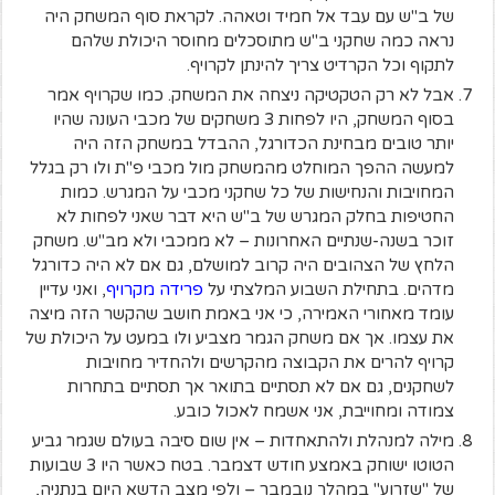
של ב"ש עם עבד אל חמיד וטאהה. לקראת סוף המשחק היה
נראה כמה שחקני ב"ש מתוסכלים מחוסר היכולת שלהם
לתקוף וכל הקרדיט צריך להינתן לקרויף.
אבל לא רק הטקטיקה ניצחה את המשחק. כמו שקרויף אמר
בסוף המשחק, היו לפחות 3 משחקים של מכבי העונה שהיו
יותר טובים מבחינת הכדורגל, ההבדל במשחק הזה היה
למעשה ההפך המוחלט מהמשחק מול מכבי פ"ת ולו רק בגלל
המחויבות והנחישות של כל שחקני מכבי על המגרש. כמות
החטיפות בחלק המגרש של ב"ש היא דבר שאני לפחות לא
זוכר בשנה-שנתיים האחרונות – לא ממכבי ולא מב"ש. משחק
הלחץ של הצהובים היה קרוב למושלם, גם אם לא היה כדורגל
מדהים. בתחילת השבוע המלצתי על
פרידה מקרויף
, ואני עדיין
עומד מאחורי האמירה, כי אני באמת חושב שהקשר הזה מיצה
את עצמו. אך אם משחק הגמר מצביע ולו במעט על היכולת של
קרויף להרים את הקבוצה מהקרשים ולהחדיר מחויבות
לשחקנים, גם אם לא תסתיים בתואר אך תסתיים בתחרות
צמודה ומחוייבת, אני אשמח לאכול כובע.
מילה למנהלת ולהתאחדות – אין שום סיבה בעולם שגמר גביע
הטוטו ישוחק באמצע חודש דצמבר. בטח כאשר היו 3 שבועות
של "שזרוע" במהלך נובמבר – ולפי מצב הדשא היום בנתניה,