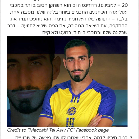
= 20 למבינים). רודריגס היום הוא השחקן הטוב ביותר במכבי
ואולי אחד השחקנים החכמים ביותר בליגה שלנו, מסיבה אחת
בלבד – התנועה שלו היא תמיד קדימה. הוא מחפש תמיד את
ההתקפה, את היציאה המהירה, את הפס שיביא לתנועה – דבר
שבליגה שלנו ובמכבי בייחוד, כמעט ולא קיים.
Credit to "Maccabi Tel Aviv FC" Facebook page
כמה חיכינו לדסה. אחרי שאמרו לנו שזו פציעה של שבועיים