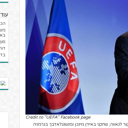
עוד 
הכד
משב
באיי
סוף
דור
בדר
Credit to "UEFA" Facebook page
ר לגאווה; שחקני באיירן מינכן ומנשנגלאדבך בגרמניה