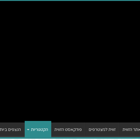
ר הזווית
זווית למצטרפים
פודקאסט הזווית
הקטגוריות
הנצפים ביות