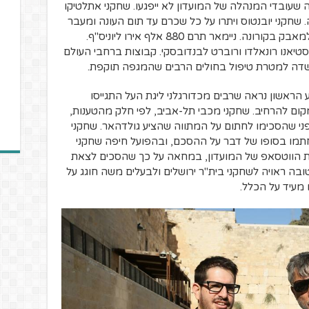
במטרה שעובדי המנהלה של המועדון לא ייפגעו. שחקני אתלטיקו
ני ברצלונה. שחקני יובנטוס ויתרו על כל שכרם עד תום העונה ומעבר
לכך, שחקנים נוספים ברחבי העולם תרמו למאבק בקורונה. ניימאר תרם 880 אלף אירו ליוניס"ף.
סטיאנו רונאלדו ורוברט לבנדובסקי. קבוצות ברחבי העולם
שדה למטרת טיפול בחולים הרבים שהמגפה תוקפת.
הראשון נראה שרבים מכדורגלני ליגת העל התגייסו
ום להרחיב. שחקני מכבי תל-אביב, לפי חלק מהטענות,
פני שהסכימו לחתום על המתווה שהציע גולדהאר. שחקני
תמו בסופו של דבר על ההסכם, ובהפועל חיפה שחקני
ת הווטסאפ של המועדון, במחאה על כך שהסכים לצאת
ה ראויה לשחקני בית"ר ירושלים ולבעלים משה חוגג על
מעיד על הכלל.