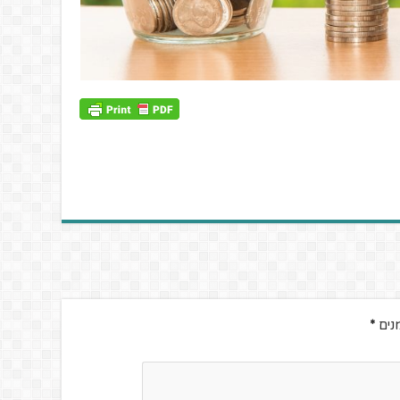
נים
*