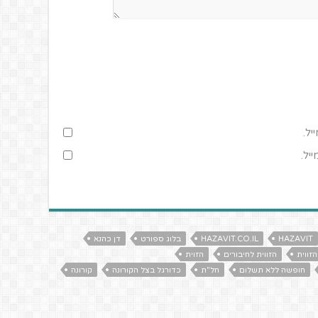
יל.
יל.
HAZAVIT
HAZAVIT.CO.IL
בלוג ספורט
דן כהנא
הזווית
הזווית לחיבורים
הזוית
חופשה ללא תשלום
חל"ת
כדורגל בצל הקורונה
קורונה