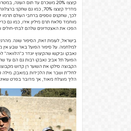
קיצצו 20% משכרם עד תום העונה, 
מדריד קיצצו 70%, כמו גם שחק
מוחמד סלאח תרם מיליון אירו, כמו גם כרי
הפכו את האצטדיונים שלהם לבתי-חולים 
בישראל, לעומת זאת, הסיפור שונה. מהרגע 
למלחמה. על סיפור הפועל באר שבע אין מק
נאבקו וביקשו שהקיצוץ יוגדר כ"הלוואה" ל
הפועל תל אביב נאבקו רבות גם הם עד שח
הקבוצה סילקו את השוער רן קדוש מקבוצ
לחל"ת ושבר את הלכידות במאבק. מילה טוב
הליך מוצלח מאוד, אך מדובר בפרט שאינו 