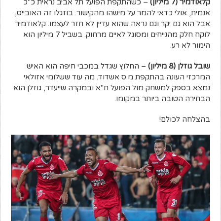
קלאודמיר (7 מיליון)
– כשהתקפת הפועל תל אביב נראית כ"כ
אנמית, אולי כדאי להמר על מישהו מהקישור. בוזגלו זה האובייס,
אבל הוא גם יקר וגם נראה שהוא עדיין לא חזר לעצמו. קלאודמיר
לוקח חלק מהנייחים ומסוגל לאיים מרחוק. בשביל 7 מיליון הוא
הימור לא רע.
שובל גוזלן (8 מיליון)
– החלוץ שגדל במכבי חיפה הוא האיש
המרכזי העונה בהתקפת מ.ס אשדוד. מה עוד ששלומי אזולאי
נמצא בספק למשחק מול הפועל ת"א ובמקרה שייעדר, גוזלן הוא
הבחירה הטובה ביותר במקומו.
בהצלחה לכולם!