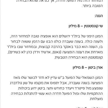
המחזור הזה מול הפועל חדרה, אך כנראה שהוא הבחירה
הטובה ביותר.
הגנה:
שי קונסטנטין – 8 מיליון
המגן הימני של בית”ר ירושלים הוא אופציה טובה למחזור הזה,
ולעונה כולה. בעונה שעברה כולנו הבנו עם הזמן ששווה לבחור
בו, העונה הוא כבר באנקר בהרבה קבוצות, ובמחזור שבו בית"ר
מארחת את רעננה הפצועה (גאנם, ארשיד וירדן כהן לא כשירים),
קונסטנטין הוא הבחירה הטבעית.
אורן ביטון – 8 מיליון
המגן השמאלי של הפועל ב"ש עדיין לא חזר לכושר שלו מאז
הפציעה בשנה שעברה, אבל יתפוס את מקומו של שון גולדברג
שנפצע מול פיינורד וייעדר כחודש וחצי. ביטון ידוע ביכולות
ההתקפיות שלו ומול הפועל חדרה הוא עשוי להתגלות כבחירה
מוצלחת.