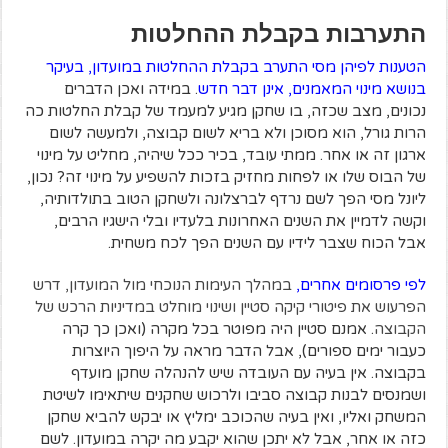
התערבות בקבלת ההחלטות
הטענות לפיהן מסי התערב בקבלת ההחלטות במועדון, בעיקר
בנושא מינוי המאמנים, אינן דבר חדש
. במידה ואכן הדברים
נכונים, מצב שכזה, בו שחקן מגיע למעמד של קבלת החלטות כה
הרות גורל, הוא מסוכן ולא בריא לשום קבוצה, ולמעשה לשום
ארגון זה או אחר. ממתי עובד, בכיר ככל שיהיה, מחליט על מינוי
של הבוס שלו או לפחות מחזיק בזכות להשפיע על מינוי זה? נכון,
ליונל מסי הפך לשם נרדף לברצלונה ולשחקן הטוב בתולדותיה,
וקשה לדמיין את השנים האחרונות בלעדיו ובלי הישגיו הרבים,
אבל הכוח שצבר לידיו עם השנים הפך לכח משחית.
לפי פרסומים אחרים,
במהלך העימות הנוכחי מול המועדון, דרש
הפרעוש את פיטורי קיקה סטיין ושינוי מוחלט במדיניות הרכש של
הקבוצה
. אמנם סטיין היה מפוטר בכל מקרה (ואכן כך קרה
כעבור ימים ספורים), אבל הדבר מראה על היפוך היוצרות
בקבוצה. אין בעיה עם העובדה שיש להנהלה שחקן מועדף
ושמנסים לבנות קבוצה סביבו ולרכוש שחקנים שיתאימו לשיטת
המשחק ואליו, ואין בעיה שהכוכב ימליץ או יבקש להביא שחקן
כזה או אחר, אבל לא יתכן שהוא יקבע מה יקרה במועדון. לשם