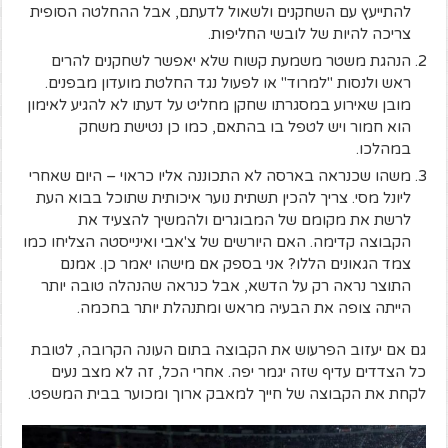
להתייעץ עם השחקנים ולשאול לדעתם, אבל ההחלטה הסופית
צריכה להיות של לובשי החליפות.
הנהגת משטר משמעת קשוח שלא יאפשר לשחקנים להרים
ראש ולנסות "למרוד" או לפעול נגד החלטת מועדון מבפנים.
מובן שאירוע במסגרתו שחקן מחליט על דעתו לא להגיע לאימון
הוא חמור ויש לטפל בו בהתאם, כמו כן נטישת משחק
במהלכו.
משהו שכנראה בארסה לא התכוננה אליו כראוי – היום שאחרי
ליונל מסי. צריך להכין תשתית נוער איכותית שתוכל בבוא העת
לרשת את מקומם של המבוגרים ולהמשיך להצעיד את
הקבוצה קדימה. האם היורשים של צ'אבי ואינייסטה הצליחו כמו
צמד הגאונים הללו? אני בספק אם מישהו יאמר כן. אמנם
התוצר נראה רק על הדשא, אבל כנראה שהנהלה טובה יותר
הייתה צופה את הבעיה מראש ומתנהלת יותר בחכמה.
גם אם יעזוב הפרעוש את הקבוצה בתום העונה הקרובה, לטובת
כל הצדדים עדיף שזה יגמר יפה. אחרי הכל, זה לא מצב נעים
לקחת את הקבוצה של חייך למאבק ארוך ומכוער בבית המשפט.