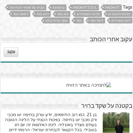
Tags
HAZAVIT
HAZAVIT.CO.IL
ברצלונה
הבית של אוהדי הכדורגל
הזווית לחיבורים
הליגה הספרדית
לאו מסי
ליאו מסי
ליאונל מסי
ליגה ספרדית
ליונל מסי
מסי
שקד ברויר בלוג
עקוב אחרי הכותב
עקוב
בקטנה על שקד ברויר
בן 21. כמו רוב החיפאים, יודע שרק בחיפה יש מכבי
ורק מכבי יש בחיפה. בוויכוח הנצחי על הליגה הטובה
בעולם מצדד באנגליה. ליגת האלופות זה יום חג
בשבילי. בכל הקשור לנבחרת ישראל- הרמתי ידיים.