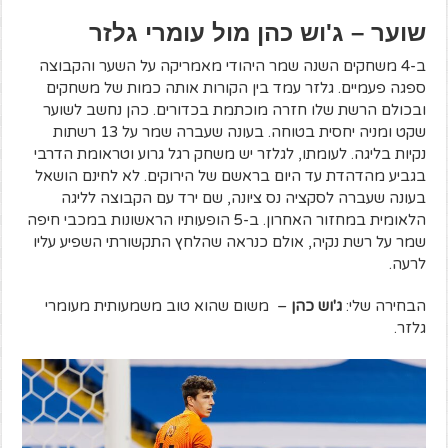
שוער – ג'וש כהן מול עומרי גלזר
ב-4 משחקים השנה שמר היהודי מאמריקה על השער והקבוצה
ספגה פעמיים. גלזר עמד בין הקורות אותה כמות של משחקים
ובכולם הרשת שלו חזרה מוכתמת בכדורים. כהן נחשב לשוער
שקט ומניה יחסית בטוחה. בעונה שעברה שמר על 13 רשתות
נקיות בליגה. לעומתו, לגלזר יש משחק רגל גרוע וטראומת הדרבי
בגביע מהדהדת עד היום בראשם של הירוקים. לא לחינם הושאל
בעונה שעברה לסקציה נס ציונה, שם ירד עם הקבוצה לליגה
הלאומית במחזור האחרון. ב-5 הופעותיו הראשונות במכבי חיפה
שמר על רשת נקיה, אולם כנראה שהלחץ התקשורתי השפיע עליו
לרעה.
הבחירה שלי:
ג'וש כהן
– משום שהוא טוב משמעותית מעומרי
גלזר.