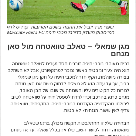
עופרי ארד יוביל את ההגנה בשנים הקרובות. קרדיט לדף
הפייסבוק מועדון כדורגל מכבי חיפה Maccabi Haifa FC
מגן שמאלי – טאלב טוואטחה מול סאן
מנחם
רבים מאוהדי מכבי חיפה זוכרים חסד נעורים לטאלב טוואטחה.
הוא היה צעיר ומבטיח כאשר נמכר לפרנקפורט, אבל לא השתלב
בצורה מושלמת. הקיץ חזר למכבי חיפה על תקן מגן שמאלי
בכיר, אך עד עתה הוא לא מצליח לדחוק משם את סאן מנחם.
למרות כל הקיטורים עליו והשמחה על שובו של הבן האובד,
מנחם כרגע בהרכב וכדי לרדת לספסל יהיה על טוואטחה לשוב
ליכולתו מהקדנציה הקודמת במכבי חיפה. התקפתית, טוואטחה
עדיף לאין שיעור. הגנתית? לא בטוח.
הבחירה שלי: זו ההתלבטות הקשה מכולן. ברגע שטאלב
טוואטחה יחזור לכושר הטוב שלו אין בכלל שאלה. עד אז מנחם