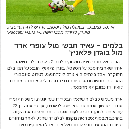
ארנסט מאבוקה בפעולה מול רוסטוב. קרדיט לדף הפייסבוק
מועדון כדורגל מכבי חיפה Maccabi Haifa FC
בלמים – עאיד חבשי מול עופרי ארד
מול בוגדן פלאניץ'
בהרכב של מכבי חיפה משחקים לרוב 2 בלמים, ולכן מישהו
אחד ישאר מתוסכל על הספסל. בוגדן פלאניץ' הובא על תקן בלם
חיזוק זר, אבל בינתיים הוא גורם לי להתגעגע לטרנט סיינסבורי.
הוא כבד, מגושם ומאבד יותר מדי כדורים. לי הוא מזכיר את דוד
לואיז, וזו כמובן לא מחמאה.
ארד משמש כבלם הישראלי הבכיר זו שנה שנייה, ומשכיח לגמרי
את רמי גרשון. אמנם גם הוא שוגה לפעמים, אך כשאתה בן 22
עוד אפשר לתקן. בדומה לעונה שעברה, חבשי פתח את העונה
בהרכב ולבסוף איבד את מקומו לבלם זר שהגיע לאחר מחזורים
ספורים. הוא אינו מגיע לרמתו של ארד, אבל האם קיים סיכוי