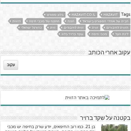
Tags
HAZAVIT
HAZAVIT.CO.IL
בלוג ספורט
הבית של אוהדי הספורט בישראל
הגנה
ההגנה של מכבי חיפה
הזווית
הזווית לחיבורים
זווית
זווית לחיבורים
זוית
כדורגל ישראלי
ליגת העל
מכבי חיפה
שקד ברויר בלוג
עקוב אחרי הכותב
עקוב
בקטנה על שקד ברויר
בן 21. כמו רוב החיפאים, יודע שרק בחיפה יש מכבי