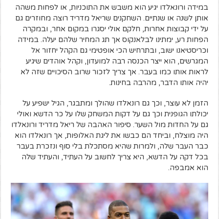
במידה ורונאלדו יגיע הוא משבש את התוכניות, או לפחות משהה
אותן לשנה או שנתיים. השחקנים שריאל מדריד רוצה מחוזרים גם
על ידי קבוצות אחרות, חלקם אולי יסגרו במקום אחר, ובמקרה
הפחות רע, ימתינו לבלאנקוס אך תג המחיר שלהם יעלה. במידה
וכריסטיאנו ישוב, ובתרחיש הכי אופטימי גם הקהל יחזור אל
המגרשים, הוא ייצר הכנסה רבה למועדון, וקהל אוהדים שיגיע
לראות אותו כמו בעבר. אך צריך לזכור שרוב הסיכויים שזה לא
יהיה אותו הדבר, מהרבה בחינות.
הזמן לא עוצר, וכך גם רונאלדו שהולך ומתבגר, הגיל ישפיע על
יכולתו הגופנית וכך גם על דקות המשחק שלו על כר הדשא ואולי
גם על החדות מול השער. סיפור האהבה של ריאל מדריד ורונאלדו
היה מוצלח, וביחד הם כבשו את ליגת האלופות, אך רונאלדו הוא
כבר העבר שלה, ולמרות שהיא מסתכלת בלי סוף ונזכרת בעבר
בכל דקה על הדשא, היא צריך לחשוב על העתיד, והעתיד שלה
הוא אמבפה.