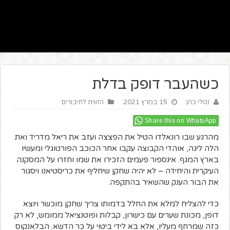
כשהעבר דופק בדלת
נטלי כהן
15 במרץ 2021
הזווית לחיבורים
Share this on WhatsApp
מהרגע שבו רונאלדו הטיל את הפצצה ועזב את ריאל מדריד ואת
הלה ליגה, אוהדי הקבוצה עקבו אחר הכוכב הפורטוגלי ומעשיו
בארץ המגף. אינספור פעמים הזכירו את שמו וחזרו על המסקנה
העיקרית והיחידה – לא יהיה שחקן שיחליף את כריסטיאנו ויסגור
את הבור הענק שהשאיר בהתקפה.
כדי להצליח למלא את החלל בדמותו צריך שחקן מוכשר ויוצא
דופן, מכונת שערים עם כישרון, קבלות ופוטנציאל ממומש, לא רק
כזה שמרחף מעליו, אלא בא לידי ביטוי על כר הדשא. הבלאנקוס