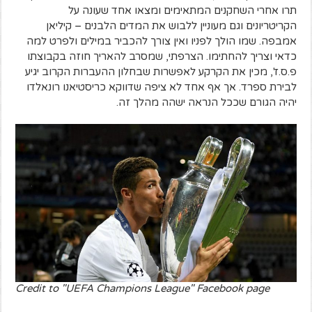
תרו אחרי השחקנים המתאימים ומצאו אחד שעונה על
הקריטריונים וגם מעוניין ללבוש את המדים הלבנים – קיליאן
אמבפה. שמו הולך לפניו ואין צורך להכביר במילים ולפרט למה
כדאי וצריך להחתימו. הצרפתי, שמסרב להאריך חוזה בקבוצתו
פ.ס.ז', מכין את הקרקע לאפשרות שבחלון ההעברות הקרוב יגיע
לבירת ספרד. אך אף אחד לא ציפה שדווקא כריסטיאנו רונאלדו
יהיה הגורם שככל הנראה ישהה מהלך זה.
Credit to "UEFA Champions League" Facebook page