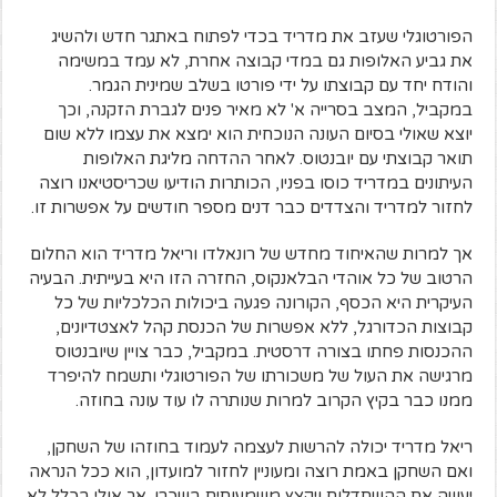
הפורטוגלי שעזב את מדריד בכדי לפתוח באתגר חדש ולהשיג
את גביע האלופות גם במדי קבוצה אחרת, לא עמד במשימה
והודח יחד עם קבוצתו על ידי פורטו בשלב שמינית הגמר.
במקביל, המצב בסרייה א' לא מאיר פנים לגברת הזקנה, וכך
יוצא שאולי בסיום העונה הנוכחית הוא ימצא את עצמו ללא שום
תואר קבוצתי עם יובנטוס. לאחר ההדחה מליגת האלופות
העיתונים במדריד כוסו בפניו, הכותרות הודיעו שכריסטיאנו רוצה
לחזור למדריד והצדדים כבר דנים מספר חודשים על אפשרות זו.
אך למרות שהאיחוד מחדש של רונאלדו וריאל מדריד הוא החלום
הרטוב של כל אוהדי הבלאנקוס, החזרה הזו היא בעייתית. הבעיה
העיקרית היא הכסף, הקורונה פגעה ביכולות הכלכליות של כל
קבוצות הכדורגל, ללא אפשרות של הכנסת קהל לאצטדיונים,
ההכנסות פחתו בצורה דרסטית. במקביל, כבר צויין שיובנטוס
מרגישה את העול של משכורתו של הפורטוגלי ותשמח להיפרד
ממנו כבר בקיץ הקרוב למרות שנותרה לו עוד עונה בחוזה.
ריאל מדריד יכולה להרשות לעצמה לעמוד בחוזהו של השחקן,
ואם השחקן באמת רוצה ומעוניין לחזור למועדון, הוא ככל הנראה
יעשה את ההשתדלות ויקצץ משמעותית בשכרו. אך אולי בכלל לא