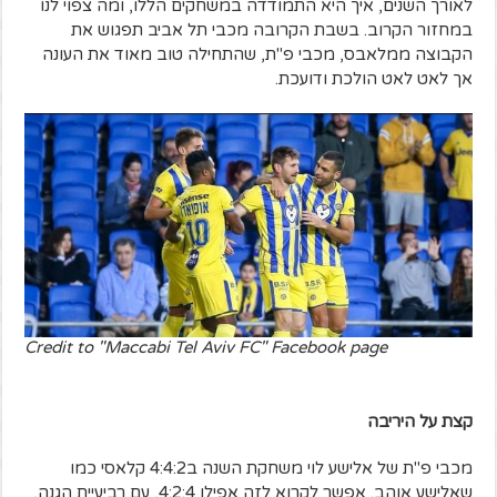
לאורך השנים, איך היא התמודדה במשחקים הללו, ומה צפוי לנו
במחזור הקרוב. בשבת הקרובה מכבי תל אביב תפגוש את
הקבוצה ממלאבס, מכבי פ"ת, שהתחילה טוב מאוד את העונה
אך לאט לאט הולכת ודועכת.
Credit to "Maccabi Tel Aviv FC" Facebook page
קצת על היריבה
מכבי פ"ת של אלישע לוי משחקת השנה ב4:4:2 קלאסי כמו
שאלישע אוהב. אפשר לקרוא לזה אפילו 4:2:4, עם רביעיית הגנה,