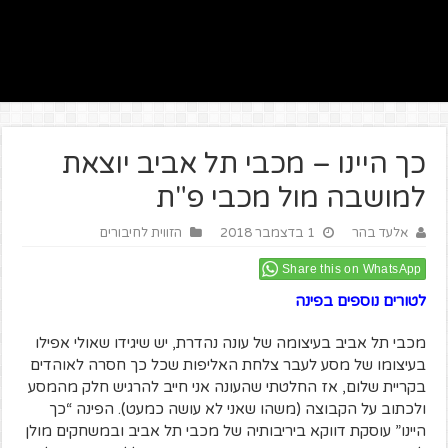
כך היינו – מכבי תל אביב יוצאת
למושבה מול מכבי פ"ת
אלעד בהר
1 בדצמבר 2018
הזווית לחיבורים
Share this on WhatsApp
לטורים נוספים בפינה
מכבי תל אביב בעיצומה של עונה נהדרת, יש שיגידו שאולי אפילו
בעיצומו של מסע לעבר צלחת האליפות שכל כך חסרה לאוהדים
בקריית שלום, אז החלטתי שהעונה אני חייב להרגיש חלק מהמסע
ולכתוב על הקבוצה (משהו שאני לא עושה כמעט). הפינה “כך
היינו” עוסקת דווקא ביריבותיה של מכבי תל אביב ובמשחקים מולן