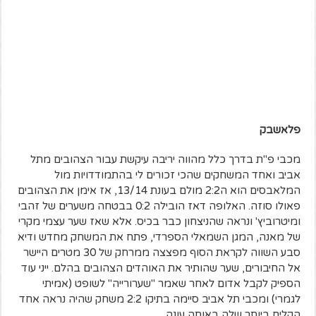
פלאשבק
מכבי פ"ת בדרך כלל מהווה יריבה עיקשת עבור הצהובים מתל
אביב ואחד המשחקים שהכי זכורים לי בהתמודדויות מול
המלאבסים הוא ה2:2 מולם בעונת 13/14, אז אימן את הצהובים
פאולו סוזה. האלופה דאז הובילה 0:2 בבטחה משערים של זהבי
ומיטרוביץ' ונראה שהניצחון כבר בכיס. אלא שאז שער עצמי מקרי
של מאנה, המגן השמאלי הספרדי, פתח את המשחק מחדש ודיא
סבע השווה לקראת הסוף מפצצה ממרחק של 30 מטרים היישר
אל החיבורים, שער שהותיר את האוהדים הצהובים בהלם. ייני עוד
הספיק לקבל אדום לאחר שאמר "שערורייה" לשופט (אמיתי
לגמרי) ומכבי תל אביב סיימה בתיקו 2:2 משחק שהיה נראה אחד
הקלים ביותר שלה באותה עונה.