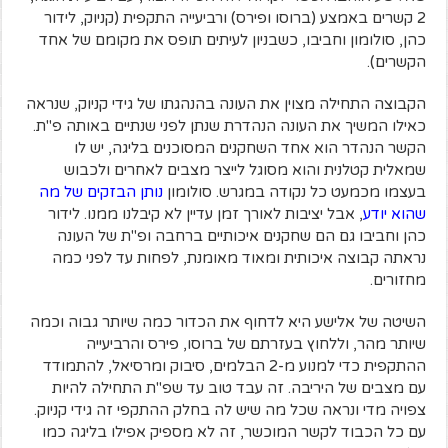
2 קשרים באמצע (ברוסו ופירס) ורביעייה התקפית (קניוק, לידור
כהן, סולומון וחביבו, כשבניון לעיתים תופס את מקומם של אחד
הקשרים).
הקבוצה התחילה מצוין את העונה בהנהגתו של גידי קניוק, שנראה
כאילו המשיך את העונה הנהדרת שנתן לפני שנתיים באותה פ"ת.
הקשר הנהדר הוא אחד השחקנים המסוכנים בליגה, יש לו
שמאלית קטלנית והוא מסוגל לייצר מצבים לאחרים ולכבוש
בעצמו מכמעט כל נקודה במגרש. סולומון
נותן הבזקים של מה
שהוא יודע
, אבל יציבות לאורך זמן עדיין לא קיבלנו ממנו. לידור
כהן וחביבו גם הם שחקנים איכותיים ברחבה ופ"ת של העונה
נראתה קבוצה איכותית ומאוד מאומנת, לפחות עד לפני כמה
מחזורים.
השיטה של אלישע היא לדחוף את הכדור כמה שיותר גבוה וכמה
שיותר מהר, וללחוץ בעזרתם של ברוסו, פירס והרביעייה
ההתקפית כדי למנוע מ-2 הבלמים, סיבוק ומרסיאל, להתמודד
עם מצבים של היריבה. זה עבד טוב עד שפ"ת התחילה להיות
צפויה מדי ונראה שכל מה שיש לה בחלק ההתקפי זה גידי קניוק.
עם כל הכבוד לקשר המוכשר, זה לא מספיק אפילו בליגה כמו