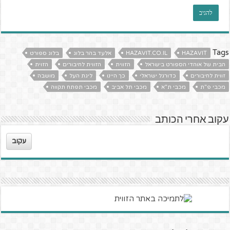
Tags
HAZAVIT
HAZAVIT.CO.IL
אלעד בהר בלוג
בלוג ספורט
הבית של אוהדי הספורט בישראל
הזווית
הזווית לחיבורים
הזוית
זווית לחיבורים
כדורגל ישראלי
כך היינו
ליגת העל
מושבה
מכבי פ"ת
מכבי ת"א
מכבי תל אביב
מכבי תפתח תקווה
עקוב אחרי הכותב
עקוב