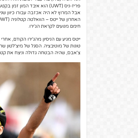
פריז-ניס (UWT) הוא איבד המון
אבל המרוץ לא היה אכזבה עבורו כיוון שני
חימם מנועים לקראת הג'ירו.
ייטס מגיע עם הניסיון מהג'ירו הקודם, אחר
טונות של מוטיבציה. הסגל של מיצ'לטון שה
צ'אבס, שהיה הבטחה גדולה וניצח את קטע 6 בשנה שעברה אבל מאז לא פוג