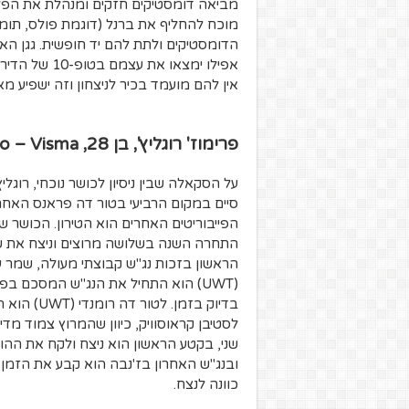
מוכח להחליף את ברנל (דוגמת פולס, תומ
הדומסטיקים ולתת להם יד חופשית. גגן האר
אפילו ימצאו א
אין להם מועמד בכיר לניצחון וזה ישפיע מא
פרימוז' רוגליץ', בן 28, Team Jumbo – Visma
על הסקאלה שבין ניסיון לכושר נוכחי, רוגלי
סיים במקום הרביעי בטור דה פראנס האחרו
הפייבוריטים האחרים הוא הטירון. הכושר ש
הראשון בזכות נג"ש קבוצתי מעולה, שמר ע
בדיוק בזמן
לסטיבן קראוסוויק, כיוון שהמרוץ צמוד מדי 
שני, בקטע הראשון הוא ניצח ולקח את ההוב
ובנג"ש האחרון בז'נבה הוא קבע את הזמן 
כוונה לנצח.