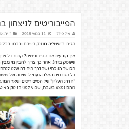
הפייבוריטים לניצחון בג'יר
איל פידל
11 במאי 2019
זווית א
הג'ירו ד'איטליה מוזנק בשבת ובכמו בכל ג
איך קובעים את הפייבוריטים? קודם כל צרי
שעוסק בזה
). אחר כך צריך להבין מי מבי
הכושר הנוכחי (שהדרך היחידה שלנו לנתח א
כל הגורמים האלו הגעתי לרשימה של שישה 
"הדרג העליון" של הפייבוריטים ושאר המ
מהם נפצע בשבת, שבוע לפני הזינוק באיטל