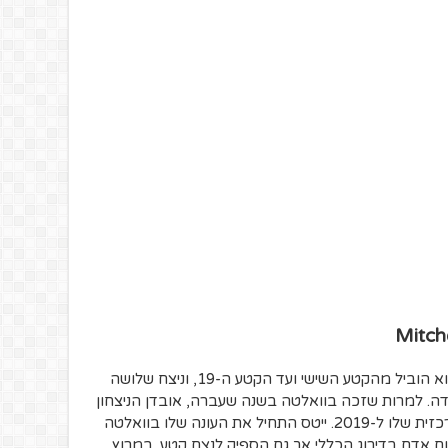
ייטס מגיע כדי לסגור חשבון. בג'ירו 2018 הוא הוביל מהקטע השישי ועד הקטע ה-19, וניצח שלושה
ה. למרות שזכה בוואלטה בשנה שעברה, אובדן הניצחון
בג'ירו כואב מאוד לייטס וזוהי המטרה המרכזית שלו ל-2019. ייטס התחיל את העונה שלו בוואלטה
חיו התאום אדם בדירוג הכללי אך גם הספיק לנצח קטע. במרוץ