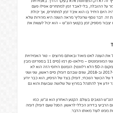
 זה לא רק הניצחונות אלא בעיקר הדרך. באמירויות
מר על ההובלה, בלי לאבד זמן למתחרים אפילו פעם
ה היום היחיד בו הוא איבד זמן למתחרים, אך יכולת
 זה. דבר נוסף שרוגליץ' מראה השנה היא מהירות שלא
א יצבור מספיק זמן בקטעי הנג"ש – הוא יכול לעשות את
תח הרגל להתחיל את העונה לאט מאוד ובאותם מרוצים – טור האמירויות
(סיים שישי), טירנו-אדריאטיקו (סיים רביעי) ושני המוניומנטים – מילאנו-סן רמו (סיים 11 בספרינט מבין
הדבוקה המנצחת) וליאז'-באסטון-ליאז (המקום ה-50 הלא רלוונטי). הנמנום היחסי הזה הוא לא
סימן רע אלא המשך ישיר של מה שעשה ב-2017 וב-2018, שנים שבהם דומלן סיים ראשון, שני ושני
של הכושר הנוכחי, דומלן בצד של הניסיון, הוא כבר יודע
בר יודע איך להתנהל במרוץ של שלושה שבועות והוא גם
נג"ש הטובים בעולם. הקטע האחרון הוא נג"ש, כמו
קום הרביעי בדירוג הכללי לראשון. הסגל שעם דומלן דומה
ת ממנו לעוד מאותו הדבר.