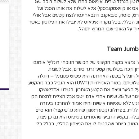
מביאה דומסטיקים חזקים ומנהלת את הפלוטון בגרנד טורים. איניאוס בחרו שלא לשלוח רוכב GC
אס או קוויאטקובסקי) אלא לשלוח את אותו הסגל של
ט, סוסה, סיבאקוב ודנבאר ינסו לנצח קטעים אבל אולי
ת עצמם בטופ-10 של הדירוג הכללי. בכל מקרה איניאוס לא יובילו את הפלוטון כאשר
וד על האופי שבו המרוץ יתנהל.
ץ' נמצא בקצה הקיצוני של הכושר הנוכחי. רוגליץ' אומנם
ן וזכה בשלושה קטעי גרנד טורים, אבל לעומת
ל רוגליץ' בשנה האחרונה הוא פשוט פנומנלי – רוגלה
התחרה השנה בשלושה מרוצים וניצח את שלושתם. בטור האמירויות (UWT) הוא הוביל כבר מהקטע
ל הפער וניצח את הקטע האחרון. בטירנו-אדריאטיקו
(UWT) הוא התחיל את הנג"ש המסכם בפיגור של 25 שניות אחרי אדם ייטס אבל הצליח לחצות הקו
. לטור דה רומנדי (UWT) הוא הגיע ללא שאיפות אישיות והיה אמור להתרכז בעזרה
לג'ירו. בפרולוג (קטע ראשון שהוא נג"ש קצר) הוא סיים
לה. בקטע הרביעי שהסתיים בטיפוס הוא גם כן ניצח,
הטוב ביותר שהבטיח לו את הניצחון הכללי, בכלל בלי