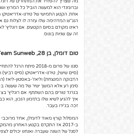
מה שצריך להפחיד את המתחרים של רוגליץ'
וברומנדי הוא למעשה הוביל כל המרוץ וש
אחת. הקטע החמישי של טירנו-אדריאטיקו הי
הנג"ש המדהימה שלו עזרה לו לצלוח גם את
ראינו מקודם בסיום הקטעים. אם רוגליץ' ל
זה עם שניות בונוס.
טום דומלן, בן 28, Team Sunweb
סגנו של פרום מ-2018 פי
בגרנד טורים בהם השתתף. אם רוגליץ' בצד 
איך להגיע לשיא שלו בתזמון הנכון, הוא כ
זכה בג'ירו בעבר.
המסלול קורץ מאוד לדומלן, אחד מרוכבי ה
ב-2017 אז התקדם בקטע האחרון מהמ
לסגל של השנה שעברה ואנחנו יכולים לצפו