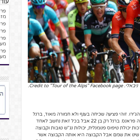
עוד 
מזר
פרויק
פרויק
מער
מער
ניבאלי. Credit to "Tour of the Alps" Facebook page.
ג'ירו. זוהי פציעה שכיחה בענף ולא חמורה מאוד, ברנל
יחזור להתחרות בקרוב, אולי אפילו בטור דה פראנס. ברנל רק בן 22 אבל בכל זאת נחשב לאחד
כות יכולת טיפוס פנומנלית, יכולות נג"ש טובות וקבוצה
 שינו את שמם אבל הקבוצה היא אותה הקבוצה אשר