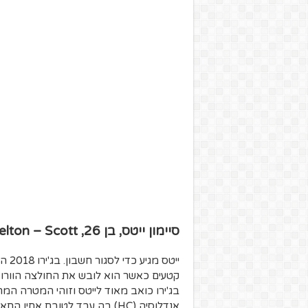
סיימון ייטס, בן 26, Mitchelton – Scott
קטעים כאשר הוא לובש את החולצה הוורוד
אנדלוסיה (HC) בה עבד לטובת א