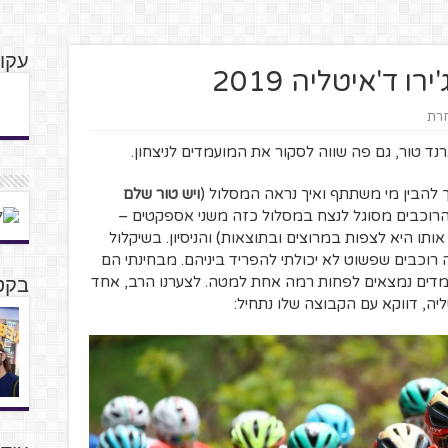
עקוב
ו ד'איטליה 2019
חרת
רנד טור, גם פה שווה לסקור את המועמדים לניצחון.
ך להבין מי משתתף ואיך נראה המסלול (
ויש טור שלם
ן הרוכבים מסוגל לנצח במסלול כזה משני אספקטים –
ותו היא לצפות במרוצים ובתוצאות) והניסיון. בשיקלול
רוכבים שפשוט לא יכולתי להפריד ביניהם. מבחינתי הם
ועמדים נמצאים לפחות רמה אחת למטה. לצערנו הרב, אחד
בקטנ
יה, דווקא עם הקבוצה שלו נתחיל: