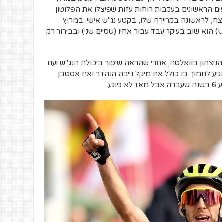
 זמן בקטעים הראשונים בעקבות רוחות עזות שפיצלו את הפלוטון
צח, לראשונה בקריירה שלו, בקטע נג"ש אישי. במרוץ
האחרון של ייטס – הוואלטה קטלוניה (UWT) הוא שוב בעיקר עבד עבור אחיו (שסיים שני) ובבירור רק
י הניצחון בוואלטה, אחרי שהראה שיפור ביכולת הנג"ש ועם
גיע לתמוך בו כולל את מיקל נייבה הנהדר ואת אסטבן
ע.