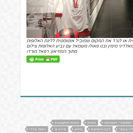
ית או לגרד את המקום שמוביל אוטומטית לליגת האלופות
דיני מימין ובנו פאולו משמאל עם גביע האלופות צילום
מתוך המוזיאון: רפאל מורדו
'יאנלואיג'י דונארומה
הזווית
הזווית המקצועית
דו בונוצ'י
ליגה איטלקית
מילאן
סיירה א'
רפאל מורדו