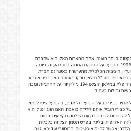
הקטנה ביותר העונה. אחת מהצרות האלו היא שחברת
ההלבשה אדידס, שמלווה את הקבוצה מ-1998, הודיעה על הפסקת החוזה בסוף העונה. פומה
דון. היציבות הכלכלית מתערערת כאשר גם חברת
פתאומית. מנכ"ל מילאן מרקו פאסונה הציג בפני אופ"א
תוכנית עסקית אשר תעמוד בתנאי תקנון הפייר פליי. במילאן הוציאו 194 מיליון יורו על החתמות ומכרו
יר כבירי כבעלי הפועל תל אביב, בהפועל ציפו לשינוי
של כבירי הוביל אותם לירידה כואבת. האם הונג יונג לי הוא
יכול להשתנות לטובה רק עם הצלחה מקצועית. כמות
ליגה האירופית ובליגה בפרט תסמן הצלחה כלכלית
 הדרבי אפשר להיות אופטימים. הרוסונרי עוד יראו טוב