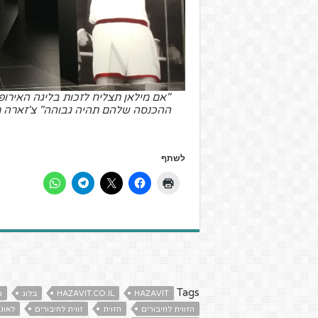
"אם מילאן תצליח לזכות בליגה האירופ
ההכנסה שלהם תהיה גבוהה" צ'זארה מאל
לשתף
Tags
HAZAVIT
HAZAVIT.CO.IL
בלוג
ג
הזווית לחיבורים
הזוית
זווית לחיבורים
לאונר