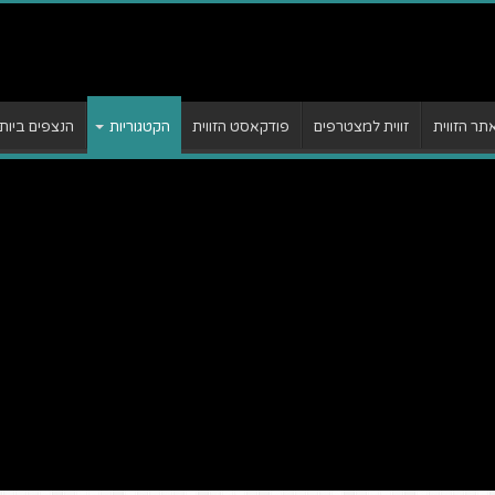
ר הזווית
זווית למצטרפים
פודקאסט הזווית
הקטגוריות
הנצפים ביות