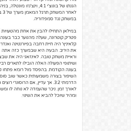
הגנתו של בונוצ'י 4:1, וינצ'
במשחק נגד סמפדוריה.
קלאיניץ' היה חיית רחבה בפיורנטינה ואנ
את היריב. הבעיה היא שבמערך כזה אתה חי
וראיית משחק טובה. לאינזאגי היה את שבצ'נ
ושיתופי הפעולה האלה הובילו לתארים רבים
בעונה הקודמת. בהפסד מול רומא פתחו קאל
השיפור בצורה משמעותית כאשר שוב סוסו
הדרמתי 3:2. אך עדיין, אם הרוסונ
לאורך זמן. ניכר שהעמדה לא נוחה לו ומש
ומהיר שיוכל להביא את השינוי.