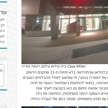
עוד 
ליג
לב 
הזו
לא 
בית
Casa Milan בית מילאן צילום: רפאל מורדו
חלון ההעברות של קיץ 2017 שייך ללא ספק למילאן שהתחדשה בלא פחות מ-11 שחקנים חדשים,
של לאונרדו בונוצ'י, מי שנחשב לאחד מהבלמים הטובים
רומה, בתנאי להחתמת ג'יאנלואיג'י הצעיר על חוזה
גר אנטוניו יחתום גם הוא בקבוצה לאחר עונה
נזים העסקה הייתה משתלמת, החתימה של ג'יג'ו
עם סוכנו ומשפחתו, סומנה כסוג של העברה גדולה.