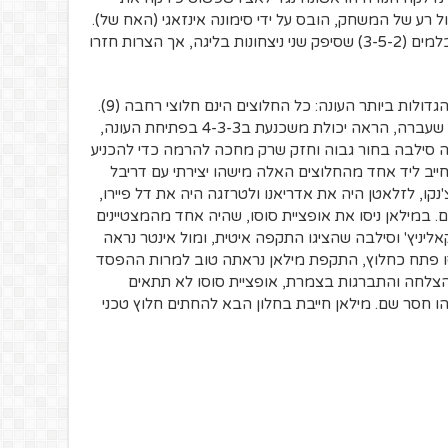
נזו מונטלה, בניהול רע של המשחק, הובס על ידי סימונה אינזאגי (האח של).
לאחר המשחק תרגל המאמן מערך של 3 בלמים (3-5-2) שסיפק שני ניצחונות בליגה, אך הצרות חזרו
במילאן התחילו להבין את אחת מהטעויות הגדולות ביותר העונה: כל החלוצים הינם חלוצי רחבה (9).
פטריק קוטרונה, שעלה מהנוער כבר בעונה שעברה, הראה יכולת משכנעת ב4-3-3 בפתיחת העונה,
דרה סילבה בחור גבוה וחזק שרק מחכה להרמה כדי להכניע
יב ליד אחד מהחלוצים האלה מישהו יצירתי עם דריבל
קו, לזלאטן היה את אדריאנו ולטרזגה היה את דל פיירו,
. במילאן ניסו את אופציית סוסו, שהיה אחד מהמצטיינים
יניץ' וסילבה שהציגו התקפה איטית, ומול אינטר נראה
 פתח כחלוץ, התקפת מילאן נראתה טוב למרות ההפסד
רי רוצים הצלחה והתברגות בצמרת, אופציית סוסו לא תתאים
הו חסר שם. מילאן חייבת בחלון הבא להחתים חלוץ טכני