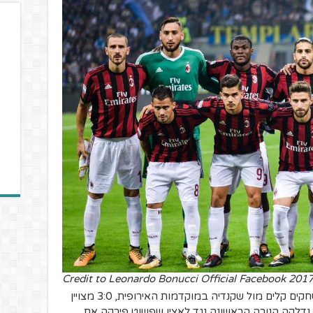
בפתיחת העונה זה היה נראה מבטיח במשחקים קלים מול שקנדיה במוקדמות האירופית, 3:0 מצויין
ן נדלקה הנורה הראשונה נגד לאציו שפשוט פירקה את