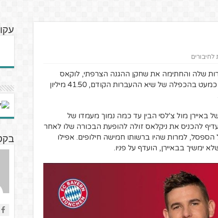
עקו
ת לחיבורים
רות שלה והחתימה את שחקן ההגנה הצרפתי, לוקאס
הרננדז, תמורת 80 מיליון אירו. מדובר היה כמעט בהכפלה של שיא ההעברות הקודם, 41.50 מיליון
באיירן מול צ'לסי הבין עד כמה נמוך מעמדו של
עדיף להכניס את ניקלאס זולה להופעת הבכורה שלו לאחר
הספסל, למרות שהיו ברשותו חמישה חילופים. אפילו
בקט
א ימשיך בבאיירן, הועדף על פניו.