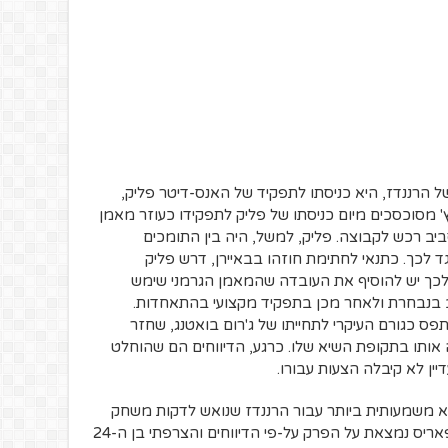
ל הרננדז, היא כניסתו לתפקיד של האנס-דיטר פליק,
זיץ' מסוכסכים מיום כניסתו של פליק לתפקידו כעוזר מאמן
ב רכש לקבוצה. פליק, למשל, היה בין התומכים
 לכך. כתנאי לחתימת חוזהו בבאיירן, דרש פליק
לכך יש להוסיף את העובדה שהמאמן הגרמני שימש
ב בנבחרת ולאחר מכן בתפקיד מקצועי בהתאחדות.
פס כגורם העיקרי לתחייתו של ג'רום בואטנג, שחזר
 אותו בתקופת השיא שלו. כרגע, הדיווחים הם שהוחלט
יין לא קיבלה הצעות עבורו.
א משמעותית ביותר עבור הרננדז שנואש לדקות משחק
וחייב להבין את מעמדו. מכירה אפשרית לפאריס נמצאת על הפרק על-פי הדיווחים והצרפתי בן ה-24