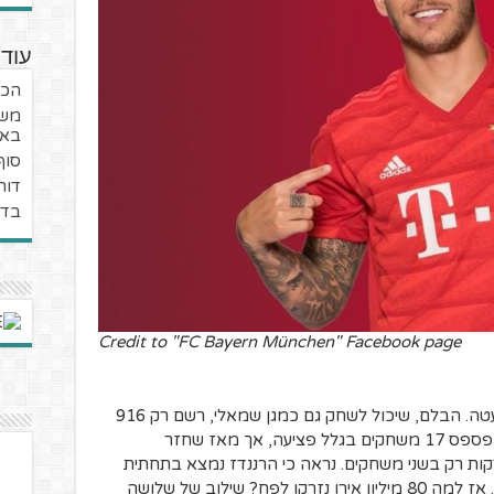
עוד
הכד
משב
באיי
סוף
דור
בדר
Credit to "FC Bayern München" Facebook page
הרננדז רושם עונה לא מוצלחת בלשון המעטה. הבלם, שיכול לשחק גם כמגן שמאלי, רשם רק 916
דקות משחק בבונדסליגה העונה. נכון, הוא פספס 17 משחקים בגלל פציעה, אך מאז שחזר
ירות, במחזור ה-21, הוא השלים 90 דקות רק בשני משחקים. נראה כי הרננדז נמצא בתחתית
סולם המעמדות של שחקני ההגנה בבאיירן. אז למה 80 מיליון אירו נזרקו לפח? שילוב של שלושה