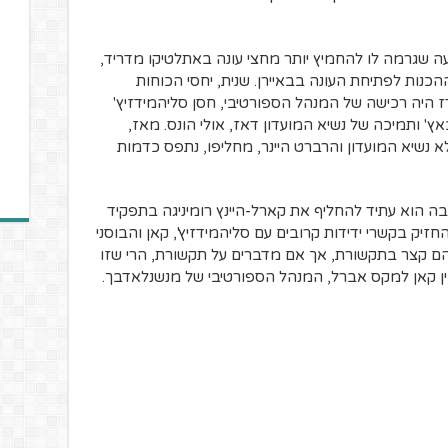
עה שגרמה לו להחמיץ יותר מחצי עונה באתלטיקו מדריד,
נות לפתיחת העונה בבאיירן. שנית, יחסי הכוחות
ז היה רכישה של המנהל הספורטיבי, חסן סליהמידזיץ'
ץ' ותמיכה של נשיא המועדון דאז, אולי הונס. מאז,
 נשיא המועדון והרברט היינר, מחליפו, נתפס כדמות
בה הוא עתיד להחליף את קארל-היינץ רומיניגה בתפקיד
החזיק בקשרי ידידות קרובים עם סליהמידזיץ', קאן והבוסני
ניהם קצר בתקשורת, אך אם מדברים על תקשורת, הרי שזו
ן קאן למקס אברל, המנהל הספורטיבי של מנשנלאדבך.