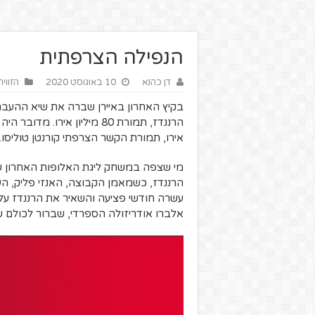
הנפילה הצרפתית
דן כהנא
10 באוגוסט 2020
הזווי
בקיץ האחרון באיירן שברה את שיא ההעב
אירו, תמורת הקשר הצרפתי קורנטן טוליסו.
מי שצפה במשחק ליגת האלופות האחרון של 
הרננדז, כשמאמן הקבוצה, האנזי פליק, ה
עשרה חודשי פציעה והשאיר את הרננדז על 
אלברו אודריזולה הספרדי, שברור לכולם של