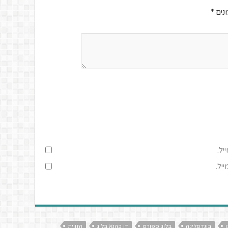
נים
*
יל.
יל.
ן
בונדסליגה
בלוג ספורט
דן כהנא בלוג
הזווית