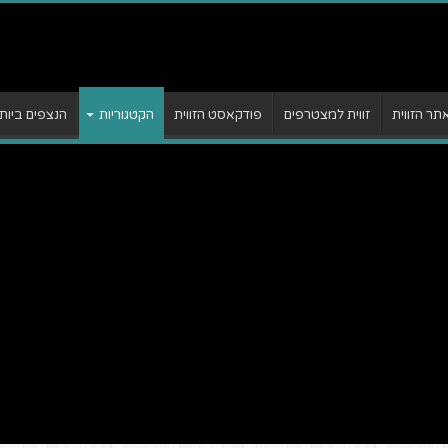
ר הזווית
זווית למצטרפים
פודקאסט הזווית
הקטגוריות
הנצפים ביות