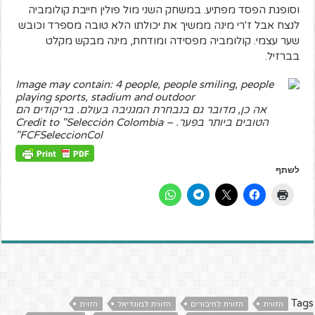
וסופגת הפסד מפתיע. במשחק השני מול פולין חייבת קולומביה
לנצח אבל ז'רי מינה ממשיך את יכולתו הלא טובה מספרד וכובש
שער עצמי. קולומביה מפסידה ומודחת, מינה מבקש מקלט
בברזיל.
אה כן, מדובר גם בנבחרת המגניבה בעולם. בריקודים הם
הטובים ביותר בפער. Credit to "Selección Colombia –
FCFSeleccionCol"
לשתף
Tags
הזווית
הזווית לחיבורים
הזווית למונדיאל
הזוית