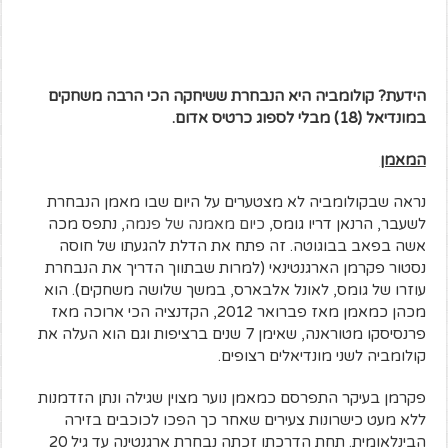
הידעת? קולומביה היא הנבחרת ששיחקה הכי הרבה משחקים
במונדיאל (18) מבלי לספוג כרטיס אדום.
המאמן
נראה שבקולומביה לא מצטערים על היום שבו מאמן הנבחרת
לשעבר, הרנאן דריו גומס,
כיום מאמנה של פנמה
, נתפס מכה
אשה בפאב בבוגוטה. זה פתח את הדלת להגעתו של חוסה
נסטור פקרמן הארגנטינאי (למרות שבתווך הדריך את הנבחרת
עוזרו של גומס, לאונל אלבארס, במשך שלושה משחקים). הוא
מכהן כמאמן מאז פברואר 2012, הקדנציה הכי ארוכה מאז
פרנסיסקו מטוראנה, שאימן 7 שנים ברציפות וגם הוא העלה את
קולומביה לשני מונדיאלים רצופים.
פקרמן בעיקר התפרסם כמאמן נוער מצוין שגילה ונתן הזדמנות
ללא מעט כישרונות צעירים שאחר כך הפכו לכוכבים בזירה
הבינלאומית. תחת הדרכתו זכתה נבחרת ארגנטינה עד גיל 20