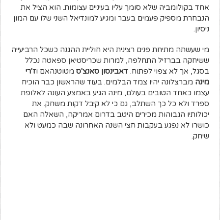
אחד בקולומביה שלא סומך עליו בעיניים עצומות. הוא הציל את
הנבחרת מספיק פעמים בעבר ומגיע למונדיאל השני שלו עם המון
ניסיון.
מי שעשתה מתיחת פנים רצינית היא חוליית ההגנה כשכל הרביעייה
ששיחקה בברזיל התחלפה, למרות שכריסטיאן ספאטה נכלל
בסגל, אך לא צפוי לפתוח.
דאבינסון סאנצ'ס
מטוטנהאם ו
ז'רי
מינה
מברצלונה יהיו צמד הבלמים. בעוד שהראשון כבר הוכיח
עצמו כאחד הטובים בעולם, מינה הגיע באמצע העונה לאלופת
ספרד ולא כל כך השתלב, גם כי לא קיבל דקות משחק. את
יכולותיו הגבוהות מכירים היטב בדרום אמריקה, השאלה האם
כושרו לא נפגע בעקבות חצי השנה האחרונה שבה כמעט ולא
שיחק.