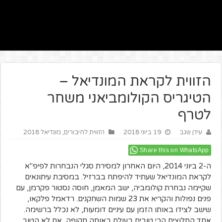
הזווית לקראת המונדיאל –
הטיגריס הקולומביאני משחר
לטרף
עידן שגב
19 ביוני 2018
הזווית לחיבורים
,
מונדיאל 2018
Share this on WhatsApp
ה-2 ביוני 2014, היום האחרון למסירת סגלי הנבחרות לפיפ"א
לקראת המונדיאל שעתיד להיפתח בברזיל. במסיבת עיתונאים
שקיימה נבחרת קולומביה, ישב המאמן, חוסה נסטור פקרמן, עם
פנים נפולות והקריא את 23 שמות השחקנים. רדאמל פלקאו,
שישב לצידו באותו הזמן עם עיניים דומעות, לא נכלל ברשימה.
אחד החלוצים הכי טובים בעולם באותה תקופה, אם לא הטוב