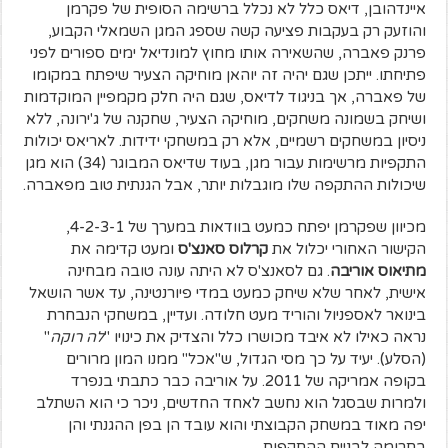
איינדהובן, דיאס כלל לא נכלל ברשימה הסופית של פקרמן
והוזעק רק בעקבות פציעה קשה שספג המגן השמאלי הקבוע,
פרנק פאברה, שהשאירה אותו מחוץ למונדיאל ימים ספורים לפני
פתיחתו. ייתכן שגם יהיה זה יוהאן מוחיקה הצעיר שיפתח במקומו
של פאברה, אך בניגוד לדיאס, שגם היה חלק מקמפיין המוקדמות
ושיחק בשמונה משחקים, מוחיקה הצעיר, שחקנה של ג'ירונה, ללא
ניסיון במשחקים רשמיים, אלא רק במשחקי ידידות. לאריאס יכולות
התקפיות מרשימות עבור מגן, בעוד שדיאס המבוגר (34) הוא מגן
שיכולות ההתקפה שלו מוגבלות יותר, אבל הגנתית טוב מפאברה.
מכיוון שפקרמן יפתח כמעט בוודאות במערך של 4-2-3-1,
הקישור האחורי יכלול את
קרלוס סאנצ'ס
ומעט קדימה את
מתיאוס אוריבה
. גם לסאנצ'ס לא היתה עונה טובה מבחינה
אישית, לאחר שלא שיחק כמעט במדי פיורנטינה, עד אשר הושאל
בינואר לאספניול והוריד מעט חלודה. ועדיין, במשחקי הנבחרת
נראה כאילו לא איבד מכושרו כלל והצדיק את כינויו "
לה רוקה
"
(הסלע). יעיד על כך מסי הגדול, ש"אכל" ממנו המון מרורים
בקופה אמריקה של 2011. על אוריבה כבר כתבתי בנפרד
ולמרות שבסגל הוא נחשב לאחד החדשים, ניכר כי הוא השתלב
יפה מאוד במשחק הקבוצתי והוא עובד הן בפן ההגנתי והן
בתרומה לבניית ההתקפות.