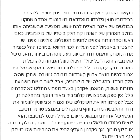
בקישור ההתקפי אין הרבה חדש. מצד ימין ימשיך ללהטט
בכידרוריו
חואן גיז'רמו קוואדראדו
מיובנטוס. אחד משחקניו
הבולטים של אלגרי הצליח להתאושש מפציעה שהשביתה אותו
בחלק האחרון של העונה ויקח חלק ב'טריו' של קולומביה. כאבי
ראש וסחרחורות צפויים למגינים הסנגלים, פולנים ויפנים, יש
להצטייד באקמול לפני העלייה לכר הדשא. במרכז ינהל כאמור
את המשחק
חאמס רודריגס
שמגיע מנוסה וטוב יותר. חאמס של
קולומביה הוא ה"כל יכול" והיכולת של הנבחרת להתעלות
בטורניר תקבע קודם כל לפי יכולתו במונדיאל. באגף שמאל היה
אמור להיות מוצב אדווין קארדונה מבוקה ג'וניורס, שחקן שהיה
חלק מרכזי בהעפלה של קולומביה, אבל לאור בעיות משמעת
חוזרות ונשנות, המאמן פקרמן בצעד מפתיע החליט לא להזמינו
כלל. אין ספק שמקצועית קולומביה מאוד ניזוקה מהחלטה זו,
אבל לפקרמן היו את השיקולים שלו ואם הוא מעוניין לשמור את
חדר ההלבשה מרוכז וחף מסקנדלים באמצע טורניר חשוב,
הניפוי של אדווין מתבקש. מי שכן צפוי להיכנס למשבצת הוא
לואיס פרננדו מוריאל
מסבייה, שחקן שבד"כ משחק כחלוץ רחבה
או חלוץ תומך, אך פקרמן מעדיף לנצל את המהירות שלו כשחקן
כנף בצד שמאל.