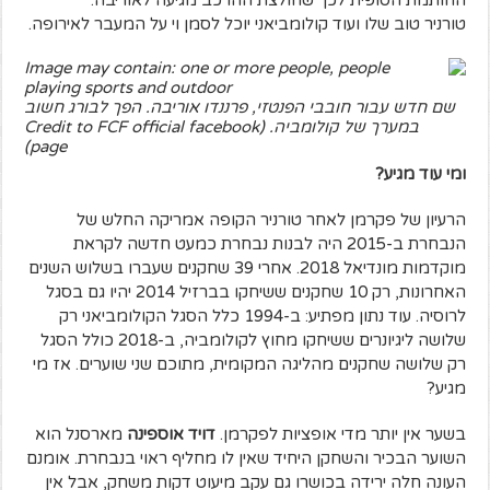
טורניר טוב שלו ועוד קולומביאני יוכל לסמן וי על המעבר לאירופה.
שם חדש עבור חובבי הפנטזי, פרננדו אוריבה. הפך לבורג חשוב
במערך של קולומביה. (Credit to FCF official facebook
page)
ומי עוד מגיע?
הרעיון של פקרמן לאחר טורניר הקופה אמריקה החלש של
הנבחרת ב-2015 היה לבנות נבחרת כמעט חדשה לקראת
מוקדמות מונדיאל 2018. אחרי 39 שחקנים שעברו בשלוש השנים
האחרונות, רק 10 שחקנים ששיחקו בברזיל 2014 יהיו גם בסגל
לרוסיה. עוד נתון מפתיע: ב-1994 כלל הסגל הקולומביאני רק
שלושה ליגיונרים ששיחקו מחוץ לקולומביה, ב-2018 כולל הסגל
רק שלושה שחקנים מהליגה המקומית, מתוכם שני שוערים. אז מי
מגיע?
בשער אין יותר מדי אופציות לפקרמן.
דויד אוספינה
מארסנל הוא
השוער הבכיר והשחקן היחיד שאין לו מחליף ראוי בנבחרת. אומנם
העונה חלה ירידה בכושרו גם עקב מיעוט דקות משחק, אבל אין