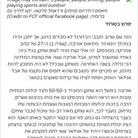
חאמס רודריגס (מימין) ורדאמל פלקאו. יקוו לחייך גם
ברוסיה. (Credit to FCF official facebook page)
יפרוץ בטורניר
הנה שם שרוב חובבי הכדורגל לא מכירים כרגע, אך ייתכן ויכירו
במהלך הטורניר. מתיאוס אוריבה, קשרה בן ה-27 של קלוב
אמריקה ממכסיקו. זה אולי קצת מוזר לשים שחקן בגיל כזה
כאחד שמועמד לפרוץ, אבל אוריבה עשה את קפיצת המדרגה
הכי גדולה בשנה האחרונה. משחקן שבכלל לא היה מתוכנן להיות
מוזמן, יש סיכויים יותר מטובים שהוא יתפוס את מקומו של אבל
אגילאר הוותיק ויפתח לצידו של קרלוס סאנצ'ס בקישור.
אוריבה בפועל הוא שחקן המוגדר כ-50-50 ולצד יכולות הגנתיות
טובות הוא הראה השנה במכסיקו גם את כוחו בכיבוש שערים,
הרבה בזכות יכולותיו הטכניות הטובות ועוצמת הבעיטה שלו
מרחוק. מעבר לכך, הוא שחקן מאוד רב-גוני שיכול (וכבר שיחק)
בעבר בהצלחה גם כמגן ימני וגם כקשר התקפי באותו האגף. הוא
הציג יכולת מצוינת במשחקי ההכנה של קולומביה (בעיקר בניצחון
בצרפת) וכושרו הירוד של אגילאר עשוי לתת לפקרמן את
החותמת הסופית לכך שחולצת ההרכב מגיעה לאוריבה.