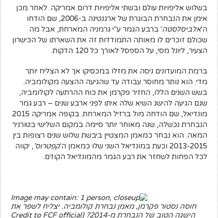
בשלוש אליפויות עולם ובשתי אליפויות דרום אמריקה. לאחר מכן
אימן את הנבחרת הבוגרת של ארגנטינה ב-2006, שם הודחו
ה'
אלביסלסטה
' ברבע הגמר ע"י גרמניה המארחת, אבל מה
שכולם זוכרים לו מאותה התמודדות זה את השארתו של הכישרון
הצעיר, ליונל מסי, על הספסל לאורך כל 120 הדקות.
ברמת המועדונים ניסה את מזלו במכסיקו אך לא הצליח יותר
מדי. הוא נותר מחוסר עבודה עד שהגיעה ההצעה מקולומביה.
בשש השנים הללו, החזיר פקרמן את כוח ההרתעה לקולומביה,
שגם הגיעה להישג השיא שלה איתו לפני ארבע שנים – רבע גמר
מונדיאל, שם הודחה מול ברזיל המארחת. בקופה אמריקה 2015
הנבחרת נכשלה, שנה מאוחר יותר סיימה במקום השלישי בטורניר
המאה. הוא נבחר כמאמן המצטיין ביבשת שלוש שנים רצופות בין
2013-2015 וכעת במונדיאל השני שלו כמאמן ה'
קפטרוס'
, יקווה
לכל הפחות לשחזר את רבע הגמר מהמונדיאל הקודם.
חוסה נסטור פקרמן, מאמן נבחרת קולומביה. יצליח לשפר את
הישגה הטוב של הנבחרת מ-2014? (Credit to FCF official