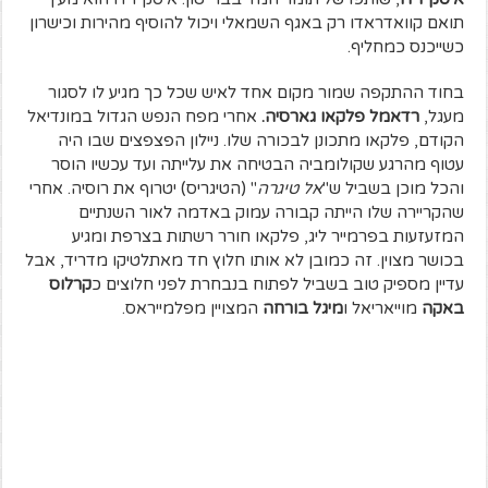
תואם קוואדראדו רק באגף השמאלי ויכול להוסיף מהירות וכישרון
כשייכנס כמחליף.
בחוד ההתקפה שמור מקום אחד לאיש שכל כך מגיע לו לסגור
מעגל,
רדאמל פלקאו גארסיה.
אחרי מפח הנפש הגדול במונדיאל
הקודם, פלקאו מתכונן לבכורה שלו. ניילון הפצפצים שבו היה
עטוף מהרגע שקולומביה הבטיחה את עלייתה ועד עכשיו הוסר
והכל מוכן בשביל ש"
אל טיגרה
" (הטיגריס) יטרוף את רוסיה. אחרי
שהקריירה שלו הייתה קבורה עמוק באדמה לאור השנתיים
המזעזעות בפרמייר ליג, פלקאו חורר רשתות בצרפת ומגיע
בכושר מצוין. זה כמובן לא אותו חלוץ חד מאתלטיקו מדריד, אבל
עדיין מספיק טוב בשביל לפתוח בנבחרת לפני חלוצים כ
קרלוס
באקה
מוייאריאל ו
מיגל בורחה
המצויין מפלמייראס.