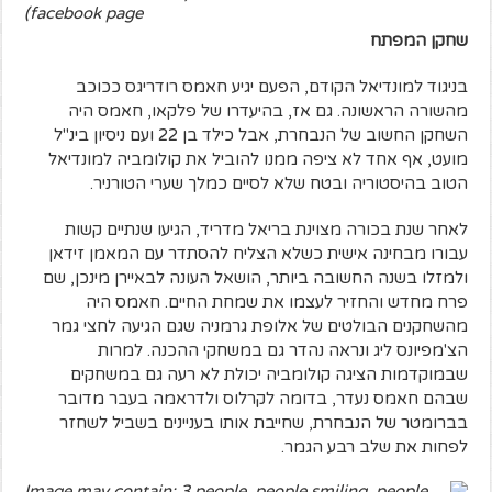
facebook page)
שחקן המפתח
בניגוד למונדיאל הקודם, הפעם יגיע חאמס רודריגס ככוכב
מהשורה הראשונה. גם אז, בהיעדרו של פלקאו, חאמס היה
השחקן החשוב של הנבחרת, אבל כילד בן 22 ועם ניסיון בינ"ל
מועט, אף אחד לא ציפה ממנו להוביל את קולומביה למונדיאל
הטוב בהיסטוריה ובטח שלא לסיים כמלך שערי הטורניר.
לאחר שנת בכורה מצוינת בריאל מדריד, הגיעו שנתיים קשות
עבורו מבחינה אישית כשלא הצליח להסתדר עם המאמן זידאן
ולמזלו בשנה החשובה ביותר, הושאל העונה לבאיירן מינכן, שם
פרח מחדש והחזיר לעצמו את שמחת החיים. חאמס היה
מהשחקנים הבולטים של אלופת גרמניה שגם הגיעה לחצי גמר
הצ'מפיונס ליג ונראה נהדר גם במשחקי ההכנה. למרות
שבמוקדמות הציגה קולומביה יכולת לא רעה גם במשחקים
שבהם חאמס נעדר, בדומה לקרלוס ולדראמה בעבר מדובר
בברומטר של הנבחרת, שחייבת אותו בעניינים בשביל לשחזר
לפחות את שלב רבע הגמר.