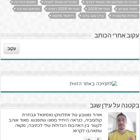
הטיגריס הקולומביאני משחר לטרף
הטיגריס משחר לטרף
חאמס רודריגז
חוסה פקרמן
מונדיאל 2018
מונדיאל 2018 רוסיה
מתיאוס אוריבה
נבחרת קולומביה
עידן שגב בלוג
רדאמל פלקאו
עקוב אחרי הכותב
עקוב
בקטנה על עידן שגב
אוהד מושבע של אתלטיקו נאסיונאל ונבחרת
קולומביה, כנראה היחיד מסוגו שתפגשו. מאוד אוהב
לקשר בין האהבות הגדולות שלי לכתיבה, מקווה
שתאהבו לקרוא.