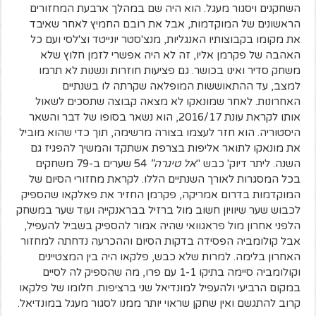
השחקנים ויסגור מעגל. הוא היה שם במהלך ארבעת המחזורים
הראשונים של המוקדמות, אבל את רובם החמיץ לאחר שאיבד
את מקומו בקבוצותיו האנגליות, מנצ'סטר יונייטד וצ'לסי ועם כל
האהבה של פקרמן אליו, זה לא היה אפשרי לזמן חלוץ שלא
משחק סדיר ואינו בכושר. גם פציעות חוזרות ונשנות לא תרמו
למצב, עד ההתאוששות המופלאה שקרתה לו בשנתיים
האחרונות. לאחר שמונאקו לא מצאה קבוצה שתסכים לשאול
אותו לקראת עונת 2016/17, הוא נשאר בסופו של דבר והשאר
היסטוריה. הוא חזר לעצמו בצורה מרשימה, תוך כדי שהוא מוביל
את מונאקו לתואר אליפות בצרפת אשתקד והמשיך להפגיז גם
השנה. ליתר דיוק' כבש "
אל טיגרה"
54 שערים ב-79 משחקים
בכל המסגרות לאורך השנתיים הללו. לקראת מחזורי הסיום של
המוקדמות בדרום אמריקה, פקרמן החזיר את פאלקאו שהספיק
לכבוש שער שיוויון חשוב מול ברזיל בבראנקייה ועוד שער במשחק
הלפני אחרון מול פראגוואי שהיה אמור להספיק בשביל להעפיל,
אבל קולומביה הפסידה בדקות הסיום וההכרעה נדחתה למחזור
האחרון בלימה. למרות שלא כבש, פלקאו היה בין המצטיינים
וקולומביה סיימה בתיקו 1-1 עם פרו, מה שהספיק לה לסיים
במקום הרביעי ולהעפיל למונדיאל שני ברציפות. חלומו של פלקאו
קרוב להתגשם ואין שחקן שראוי יותר ממנו לסגור מעגל במונדיאל.