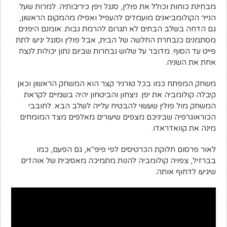
מבחינת כוחות וכולל את פולין, סנגל ויפן כיריבותיה. למרות שעל
הנייר הקולומביאנים מועמדים להעפיל ואפילו מהמקום הראשון,
גם הדחה בשלב הבתים לא תגרום להרמת גבות. אומנם היפנים
מסתמנים כנבחרת החלשה של הבית, אבל פולין וסנגל יגיעו לתת
פייט עד הסוף. מדובר על שלוש נבחרות שביום נתון יכולות לנצח
אחת את השניה.
משחק המפתח כמו בכל טורניר קצר הוא המשחק הראשון וכאן
קיבלה קולומביה את יפן. ניצחון והביטחון יהיה בשמיים לקראת
המשחק מול פולין שעשוי להבטיח עלייה לשלב הבא. לחובבי
הכוראוגרפיה שביניכם מצפים שיעורים מאלפים מצד המומחים
מינה את קוואדראדו.
לאור פרסום חלוקת הכרטיסים לפי פיפ"א, גם הפעם, כמו
בברזיל, צפויה קולומביה להנות מתמיכה מאסיבית של אוהדים
שיגיעו לדחוף אותה.