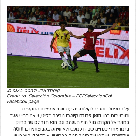
קוואדראדו. ילהטט באגפים.
Credit to "Selección Colombia – FCFSeleccionCol"
Facebook page
על הספסל מחכים לקולומביה עוד שתי אופציות התקפיות
ומוכשרות כמו
חואן פרננדו קינטרו
מריבר פלייט, שאף כבש שער
במונדיאל הקודם מול חוף השנהב וגם הוא חזר לכושר בדיוק
בזמן אחרי שנתיים שבהן כמעט ולא שיחק בקבוצותיו וכן
חוסה
איסקיירדו
, שותפו של תומר חמד בברייטון. איסקיירדו הוא מעין