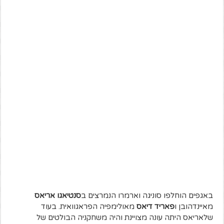
באגפים הוחלפו סוניגה וארמרו הנמרצים ב
סנטיאגו אריאס
מאיינדהובן ו
פאריד דיאס
מאולימפיה הפראגוואית. בעוד
שלאריאס היתה עונה מצויינת והיה משחקניה הבולטים של