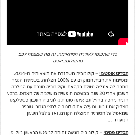
כדי שתכנסו לאווירה המתאימה, זה מה שמצפה לכם
מהקולומביאנים
תסריט אופטימי
– קולומביה משחזרת את תוצאותיה מ-2014
ומסיימת את הבית המוקדם עם 100% הצלחה. בשמינית הגמר
מחכה לה אנגליה נטולת בקהאם, וקולומביה סוגרת עם המלכה
חשבון אחרי 20 שנה בבעיטה חופשית מושלמת של חאמס. ברבע
הגמר מחכה ברזיל וגם איתה סוגרת קולומביה חשבון כשפלקאו
מצדיק את זימונו ומעלה את קולומביה לחצי הגמר, טורניר
שמאפיל על הטורניר המוצלח הקודם. ואז צילצל השעון
המעורר….
תסריט פסימי
– קולומביה מגיעה זחוחה למפגש הראשון מול יפן