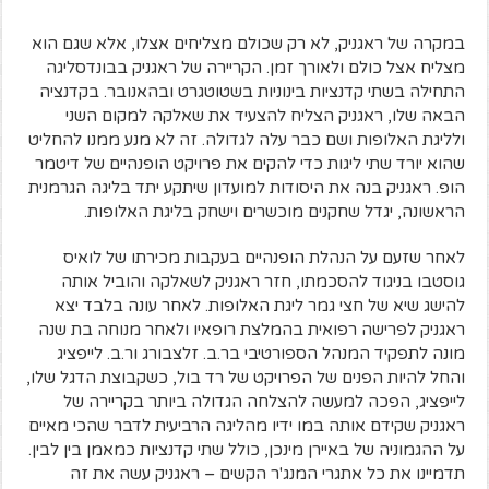
במקרה של ראגניק, לא רק שכולם מצליחים אצלו, אלא שגם הוא
מצליח אצל כולם ולאורך זמן. הקריירה של ראגניק בבונדסליגה
התחילה בשתי קדנציות בינוניות בשטוטגרט ובהאנובר. בקדנציה
הבאה שלו, ראגניק הצליח להצעיד את שאלקה למקום השני
ולליגת האלופות ושם כבר עלה לגדולה. זה לא מנע ממנו להחליט
שהוא יורד שתי ליגות כדי להקים את פרויקט הופנהיים של דיטמר
הופ. ראגניק בנה את היסודות למועדון שיתקע יתד בליגה הגרמנית
הראשונה, יגדל שחקנים מוכשרים וישחק בליגת האלופות.
לאחר שזעם על הנהלת הופנהיים בעקבות מכירתו של לואיס
גוסטבו בניגוד להסכמתו, חזר ראגניק לשאלקה והוביל אותה
להישג שיא של חצי גמר ליגת האלופות. לאחר עונה בלבד יצא
ראגניק לפרישה רפואית בהמלצת רופאיו ולאחר מנוחה בת שנה
מונה לתפקיד המנהל הספורטיבי בר.ב. זלצבורג ור.ב. לייפציג
והחל להיות הפנים של הפרויקט של רד בול, כשקבוצת הדגל שלו,
לייפציג, הפכה למעשה להצלחה הגדולה ביותר בקריירה של
ראגניק שקידם אותה במו ידיו מהליגה הרביעית לדבר שהכי מאיים
על ההגמוניה של באיירן מינכן, כולל שתי קדנציות כמאמן בין לבין.
תדמיינו את כל אתגרי המנג'ר הקשים – ראגניק עשה את זה