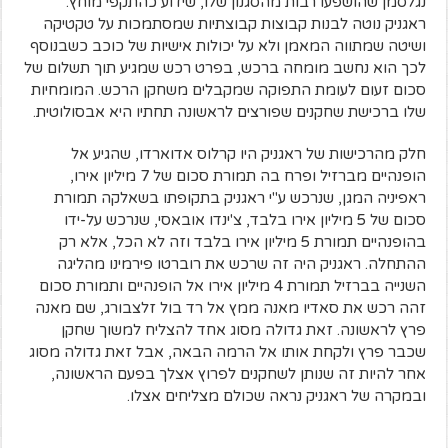
נגלסמן שהושפעו רבות מהסגנון שלו, שידוע כהתקפי מוחץ.
ראגניק נוטה לבנות קבוצות קבוצתיות שמסתמכות על טקטיקה
ושיטה שמתווה המאמן ולא על יכולות אישיות של כוכב כשבנוסף
לכך הוא נחשב מומחה ברכש, בפרט רכש שמגיע תוך תשלום של
סכום זעום לעומת התפוקה שמקבלים משחקן הרכש. המומחיות
שלו ברכישת שחקנים שפורצים לראשונה תחתיו היא אבסולוטית.
חלק מהרכישות של ראגניק היו קרלוס אדוארדו, שהגיע אל
הופנהיים מברזיל ופרח בה תמורת סכום של 7 מיליון אירו,
ראפיניה המגן, שנרכש ע"י ראגניק בתקופתו בשאלקה תמורת
סכום של 5 מיליון אירו בלבד, צ'ינדו אובאסי, שנרכש על-ידו
בהופנהיים תמורת 5 מיליון אירו בלבד וזה לא הכל, אלא רק
ההתחלה. ראגניק היה זה שרכש את רוברטו פירמינו מהליגה
השנייה בברזיל תמורת 4 מיליון אירו אל הופנהיים ותמורת סכום
זהה רכש את סאדיו מאנה ממץ אל רד בול זלצבורג, שם מאנה
פרץ לראשונה. זאת גדולה מסוג אחד להצליח למשוך שחקן
שכבר פרץ ולקחת אותו אל הרמה הבאה, אבל זאת גדולה מסוג
אחר להיות זה שנותן לשחקנים לפרוץ אצלך בפעם הראשונה,
ובמקרה של ראגניק נראה שכולם מצליחים אצלו.