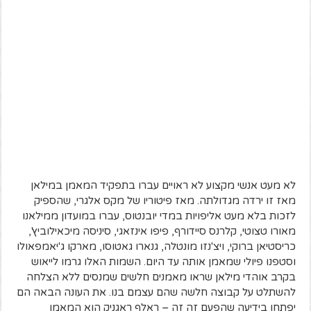
לא מעט אנשי מקצוע לא ראויים עברו בתפקיד המאמן במילאן
מאז זו ירדה מגדולתה. מאז פיטוריו של מקס אלגרי, שהספיק
לזכות בלא מעט אליפויות במדי יובנטוס, עברו במועדון ממילאנו
מאורו טצוטי, קלרנס סיידורף, פיפו אינזאגי, סיניסה מיכאילוביץ',
כריסטיאן ברוקי, ויצ'נזו מונטלה, גנארו גאטוסו, מארקו ג'יאמפאולו
וסטפנו פיולי שמאמן אותה עד היום. השמות האלו גרמו לייאוש
בקרב אוהדי מילאן שראו מאמנים חלשים שמנסים ללא הצלחה
להשתלט על קבוצה חלשה שהם עצמם בנו. את העונה הבאה הם
יפתחו בידיעה שהפעם זה זה – ראלף ראגניק הוא המאמן