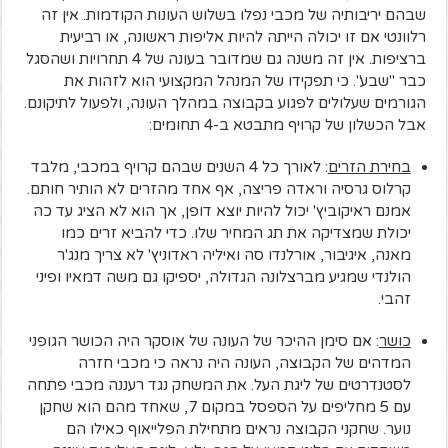
שבהם יריבותיה של מכבי נפלו בשלוש העונות הקודמות. אין זה
רלוונטי אם זו יכולה הייתה להיות אליפות ראשונה, או רביעית
ברציפות. אין זה משנה גם שמדובר בעונה של 4 תחרויות ושהסגל
כבר "שבע". כי תפקידו של המנהל המקצועי הוא לזהות את
הגורמים שעלולים לפגוע בקבוצה במהלך העונה, ולפעול לתיקונם.
אבל הכשלון של קרויף מתבטא ב-4 תחומים:
בחירת הזרים
: לאורך כל 4 השנים שבהם קרויף במכבי, מלבד
קרלוס גרסיה וראדה פריצה, אף אחד מהזרים לא הותיר חותם.
אמנם ראיקוביץ' יכול להיות יוצא דופן, אך הוא לא הציג עד כה
יכולת שמצדיקה את תג המחיר שלו. כדי להביא זרים כמו
מאנה, איגיבור, אורלנדו סה ואיליה ראדוניץ' לא צריך מנג'ר
הולנדי שמגיע מברצלונה הגדולה, יספיקו גם משה דמאיו ופיני
זהבי.
כושר
: אם סימן ההיכר של העונה של אוסקר היה הכושר הגופני
המדהים של הקבוצה, העונה היה נראה כי מכבי חזרה
לסטנדרטים של ליגת העל. את המשחק נגד רעננה מכבי פתחה
עם 5 מחליפים על הספסל במקום 7, שאחד מהם הוא שחקן
נוער. שחקני הקבוצה נראים מתחילת הפלייאוף כאילו הם