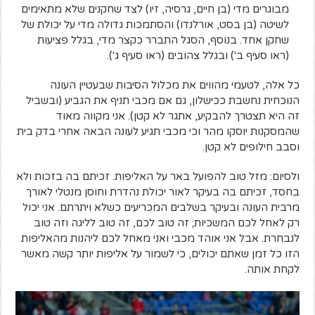
מבוגרים מדי (בן חיים, גרסיה, זיו) לצד שחקנים שלא מתאימים
לשיטה (בן בסט, אורלנדו) והסתמכות גדולה מדי על יכולת של
שחקן אחד. בנוסף, הסגל התברר כקצר מדי, בגלל פציעות
(ראו סעיף ב') ובגלל צהובים (ראו סעיף ג').
כל אלה, לטעמי מהווים את מכלול הסיבות שבעטיין העונה
הנוכחית נחשבת ככישלון, גם אם מכבי תניף את הגביע (ובשביל
זה היא תצטרך להבקיע, אתגר לא קטן). אני מקווה מאוד
שהמסקנות יוסקו מהר וכי מכבי תגיע לעונה הבאה אחרי בדק בית
וסבב חילופים לא קטן.
ולסיום: מזל טוב להפועל באר על האליפות. זכיתם בה בזכות ולא
בחסד, זכיתם בה בעיקר לאור יכולת נהדרת וחוסן מנטלי לאורך
מרבית העונה ובעיקר בשלבים המכריעים כשלא ויתרתם. אני יכול
רק לאחל לכם המשכיות; זה טוב לכם, זה טוב לליגה וזה טוב
לנבחרת. אבל אני אוהד מכבי ואני מאחל לכם ליהנות מהאליפות
הזו כל זמן שאתם יכולים, כי לשמור על אליפות יותר קשה מאשר
לקחת אותה.