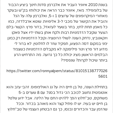
בשנת 2010 איווניר העביר את אלברמן סדנת חינוך ביציע הכבוד
של בלומפילד. מאז, איווניר כבר הראה את יכולותיו בק"ש ובעיקר
מאחורי המיקרופונים של ערוצים 1 ו-5, ואלברמן עלה על הגל
והוביל את הקישור של מכבי ל-3 אליפויות. שוטא ארבלדזה, כמו
כל מאמן תחת לחץ, בחר בשעיר לעזאזל, בדור פרץ. הקשר-בלם
הצעיר שקיבל הזדמנויות רבות ולקח אותן בשתי ידיו אצל פאקו
ויוקאנוביץ, נדחק העונה לשולי הרוטציה וקיבל הזדמנויות רק כמגן
ימני במקום דסה הפצוע, תפקיד שזר לו לחלוטין. לא ברור לי
מדוע דור פרץ ויגור פיליפנקה לא מקבלים הזדמנויות כשצמד
הבלמים הראשון מציג יכולת כל כך גרועה. מה התרחיש הרע
ביותר שיכול לקרות? שנפסיד?
https://twitter.com/ronnyalpern/status/81015138777026
5601
בתחילת העונה, טל בן חיים היה על גג האולימפוס. זהבי עזב והוא
אוטומטית נחשב לכוכב הכי גדול בסגל. עם 8 שערים ב-5
משחקים, טב"חלוץ הפך ללהיט החם של הליגה. אבל ידוע שלטל
בן חיים יש בעיה. יש לו פתיל קצר והוא מאוהב בכדור. וככל
שהזמן עבר והכדורים נכנסו, כך גם הבטחון העצמי של טב"חלוץ