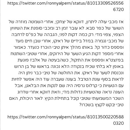
https://twitter.com/ronnyalpern/status/81013309526556
6720
אז מכבי עולה ליתרון, דווקא של יצחקי, אחרי השמטה מוזרה של
השוער של כפר סבא. לא עובר זמן רב ומכבי סופגת את השיוויון
הצפוי, צפוי מדי. רק כמה דקות לפני, הגבהה של כפ"ס לרחבה
של מכבי נגמרה במזל בידיים של ראיקו, אחרי שבן חיים מעד
ופספס כדור קל. באותו מהלך איתן טיבי הוכרז כנעדר. כאמור
אחרי מספר דקות הגיע השער של הירוקים, אחרי שטיבי השתטח
בפזצט"א ופספס את התיקול, כשהבעיטה של אלבז פוגעת
באופן לא בלתי שכיח בנקודה הלא נכונה בראשו של בן הרוש
ונכנסת לשער של ראיקו. את החולשה של טיבי כבר ניתן היה
לראות בסוף עונת הטרבל. בעונה שעברה עוד היה אפשר לחיות
עם הטעויות כי קרלוס גרסיה היה שם לנקות את הבלאגן, אבל
העונה נראה שהטעויות גדולות מדי, וזאת דווקא אחרי שדרוג
השכר המשמעותי שטיבי קיבל בתחילת הקיץ. לאור היכולת, האם
טיבי יבקש לקצץ בשכרו?
https://twitter.com/ronnyalpern/status/81013500220588
0320