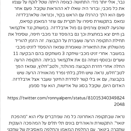
גבר, אולי יותר מדי. התחושה כצופה הייתה שטל לוקח על עצמו
את כל מכבי, וברור היה שאלו לא ההוראות שקיבל. פעם אחר
פעם הוא הלך כהרגלו עם הראש בקיר, וכנראה שלארבלדזה
נמאס. בתקשורת סיפרו על תקרית עם עוזר המאמן קפיאס,
שהגיעה לטונים צורמים גם מול ארבלדזה. במשחק נגד אלקמאר
בן חיים יצא במחצית וכך גם בהפסד נגד מכבי חיפה, שסימל את
תחילת התקופה הרעה שעוברת על הקבוצה. זה הזמן להוריד
מהשולחן את התיאוריה שאומרת שמאז ההפסד לזניט מכבי
במשבר. אחרי זניט מכבי שיחקה 3 משחקים בהם הבקיעה 11
שערים ובנוסף ניצחה גם את אלקמאר בביתה. התקופה הרעה
החלה אחרי חזרת הקבוצה מהולנד, ולטב"חלוץ, שמאז הפך
לטב"חלש, נראה שיש חלק בלתי נפרד מהאווירה הרעה שיש
בקבוצה, עם או בלי קשר לסדרת החינוך שעבר אצל ארבלדזה.
האדום היום, שקיבל בסוג של אדישות, הוא עוד סממן.
https://twitter.com/ronnyalpern/status/81015340349824
2048
נראה שבתקופה האחרונה כל מה שמדברים עליו הוא "מהפכת
ינואר". התקשורת והאוהדים בונים תלי תלים על המהפכה הענקית
שתקרה בינואר, עם החלפת המאמן והחלפה מאסיבית של שחקני