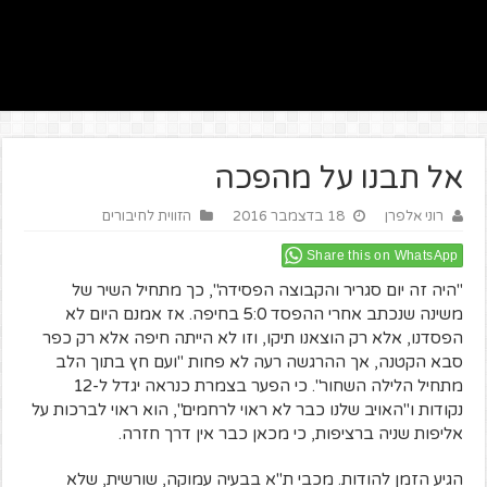
אל תבנו על מהפכה
רוני אלפרן
18 בדצמבר 2016
הזווית לחיבורים
Share this on WhatsApp
"היה זה יום סגריר והקבוצה הפסידה", כך מתחיל השיר של
משינה שנכתב אחרי ההפסד 5:0 בחיפה. אז אמנם היום לא
הפסדנו, אלא רק הוצאנו תיקו, וזו לא הייתה חיפה אלא רק כפר
סבא הקטנה, אך ההרגשה רעה לא פחות "ועם חץ בתוך הלב
מתחיל הלילה השחור". כי הפער בצמרת כנראה יגדל ל-12
נקודות ו"האויב שלנו כבר לא ראוי לרחמים", הוא ראוי לברכות על
אליפות שניה ברציפות, כי מכאן כבר אין דרך חזרה.
הגיע הזמן להודות. מכבי ת"א בבעיה עמוקה, שורשית, שלא