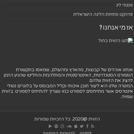
פנטזי ליג
פרויקט פתיחת הליגה הישראלית
אז מי אנחנו ?
אנחנו אוהדים של קבוצות, מהארץ ומהעולם, שמאסו בתקשורת
הספורט הסטנדרטית, האינטרסנטית והמתלהמת והחליטו שהגיע הזמן
להציג את הזווית שלהם.
המטרה שלנו היא ליצור תוכן איכותי וקליל המבוסס על בלוגרים נטולי
אינטרסים אשר מתייחסים לספורט כמו שצריך להתייחס לספורט. בזווית
שפויה.
הזווית @2020. כל הזכויות שמורות
לתקנון
לרשימת התפוצה