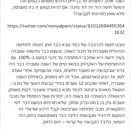
לענוד אותו, לפעמים טל בן חיים החלוץ משמש כקפטן ונגד
הפועל חיפה היה זה דור מיכה. אם להיות קפטן זו כזו מעמסה,
פלא שאין מנהיגות לקבוצה?
https://twitter.com/ronnyalpern/status/81012694455354
1632
מבט חטוף להרכבה של כפר סבא כבר נותן דוגמה לחולשה
הניהולית שעוברת על מכבי העונה, ובעצם כבר מהעונה שעברה.
בעיה ידועה היא שמכבי הסתמכה על זהבי כמעט ב-100%. עם
ההתעייפות של האקדוחן במאני טיים של העונה שעברה כבר היה
ברור שבקבוצה יש משבר חלוצים, בעיה שהעמיקה אחרי שעזב
לסין. אז הגיע קיארטנסון, אבל זה לא מספיק. בתחילת העונה
שעברה, לאחר שכבש 12 שערים במדי קבוצת הנוער של מכבי,
הושאל מאוויס צ'יבוטה לכפר סבא במטרה שיצבור דקות משחק.
ההשאלה המשיכה גם בעונה הזו, למרות שעל הספסל של מכבי
יושבים עדן בן בסט וברק יצחקי, שלא תורמים כמעט דבר. לפי
התקשורת, מכבי ממתינה שצ'יבוטה יקבל דרכון ישראלי. זה
המקום להזכיר שקבוצות הליגה כבר משתמשות בחוק הזר
השישי, מלבד הקבוצה של קרויף – יוזם החוק.