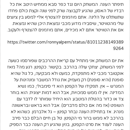
תיפתר העונה. המשחק היום נגד כפר סבא ממחיש היטב את כל
רבדיו של האסון, שהגיע לקבוצה שרק לפני שנה וקצת כולם פחדו
שתשתלט על הליגה. אתם מוזמנים להצטרף אליי למסע בין ציוצים
שלי מהטוויטר, שיסבירו מדוע מכבי נמצאת היכן שהיא נמצאת.
אם את הטוויטר אתם לא מכירים, אתם מוזמנים להצטרף ולעקוב.
https://twitter.com/ronnyalpern/status/81011238149389
9264
את יום המשחק אני מתחיל עם קריאת ההרכבים שפורסמו כשעה
לפני המשחק. יצחקי עולה בהרכב. בקישור. כקפטן. רגע מה? מאז
אוקטובר מכבי לא מתפקדת, כמעט ולא מבקיעה, כל גול שהיא
סופגת (והיא סופגת) רק מעמיק את גודל המשבר ומנהיגות על
המגרש – אין. תפקידו של הקפטן הוא די סימבולי, כמו נשיא
המדינה. אין לו ממש סמכויות, אבל הוא דמות ייצוגית. הוא בוחר
צד או כדור בהטלת המטבע. הוא היחיד שמותר לו לדבר עם
השופט (אז מה אם כולם מדברים). אבל הוא בראש ובראשונה
מנהיג. אז בתחילת העונה נבחר קפטן – גל אלברמן. כשהוא לא
בהרכב לא ממש ברור מי הקפטן. טל בן חיים הבלם כבר סירב
העונה לענוד את סרט הקפטן, בניון שהגיע רק העונה כבר הספיק