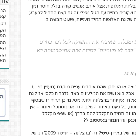
עוד
ן בליגת האלופות אצל אותם אנשים קורה בגלל חוסר זמן
 שקורים בחיים עם הגיל. אצלי זה גם קצת התחיל לבעבע
קאמ
 שליגת האלופות תמיד מעניינת, פשוט הבעיה בי.
רק ג
הפכ
המוות, מיסים ואנשים, בד"כ בני 30 ומעלה, שאיבדו את התשוקה לכל דבר בחיים
ההי
האח
"כבר לא מעניינת" למרות שזה אחושרמוטה לא
ההי
האח
צה או השחקן שהם אוהדים עפים מוקדם (מעניין מי…)
'. אבל בוא נשים את המלעיזים בצד ונדבר ת'כלס. אז ליגת
טיאנו רונאלדו, אין יותר ברצלונה וליונל מסי. מי כן תהיה זו שבסוף
ות, כל פעם באיזור השלב הזה אני מסתכל ואומר – אין
שהו זה תמיד מתקלקל להם בדרך (או שפפ מקלקל
כאן ועד הגמר באיסטנבול?
חוץ מההגרלה, יש דרך להימנע מגמר של באיירן-סיטי? זה 'ברצלונה – יונייטד 2009' רק של