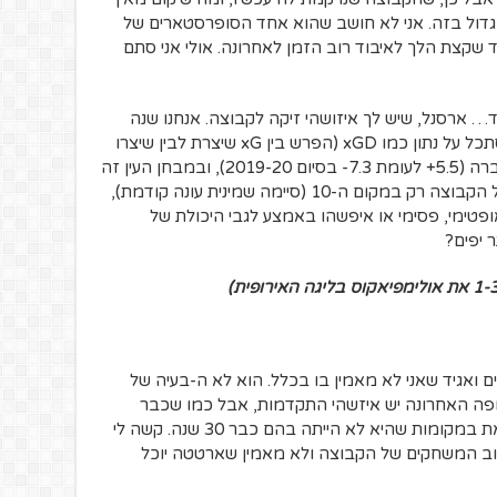
ר גדול בזה. אני לא חושב שהוא אחד הסופרסטארים של
 שקצת הלך לאיבוד רוב הזמן לאחרונה. אולי אני סתם
 ארסנל, שיש לך איזושהי זיקה לקבוצה. אנחנו שנה
ומשהו לתוך עידן מיקל ארטטה. אם אני מסתכל על נתון כמו xGD (הפרש בין xG שיצרת לבין שיצרו
מולך), ארסנל הרבה יותר טובה מעונה שעברה (5.5+ לעומת 7.3- בסיום 2019-20), ובמבחן העין זה
נראה יותר טוב מאשר בתחילת העונה, אבל הקבוצה רק במקום ה-10 (סיימה שמינית עונה קודמת),
אופטימי, פסימי או איפשהו באמצע לגבי היכולת של
 יפים?
ם ואגיד שאני לא מאמין בו בכלל. הוא לא ה-בעיה של
ופה האחרונה יש איזשהי התקדמות, אבל כמו שכבר
ציינת, אנחנו מדברים פה על ארסנל שנמצאת במקומות שהיא לא הייתה בהם כבר 30 שנה. קשה לי
וב המשחקים של הקבוצה ולא מאמין שארטטה יוכל