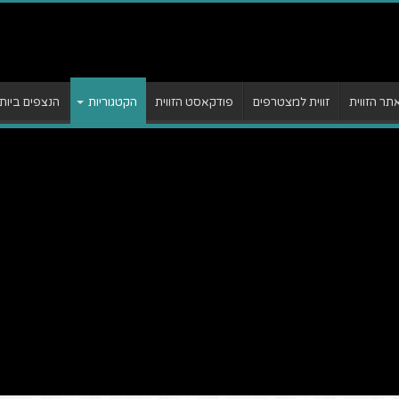
ר הזווית
זווית למצטרפים
פודקאסט הזווית
הקטגוריות
הנצפים ביות