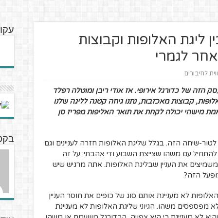
עקוב
ן ליגת האלופות וקבוצות
חר לגמרי
וית לחיבורים
ק הזה של כדורגל אירופי. אז אודי ריבן ומוטלה רפלד
ופות, קבוצות מאכזבות, נתנו גיחה קטנה לליגה שלנו
אמת מישהי יכולה לקחת את תואר האליפות מפריז סן
בקט
טור-שיחה הזה. בגלל שליגת האלופות חזרה לעניינים וגם
להתחיל עם משהו שצייצת השבוע ודי אהבתי: על זה
שמיצים את העניין שבליגת האלופות. אתה מרגיש שיש
למפעל הזה?
האלופות לא מעניינת אותם סוג של כופים את חוסר העניין
 מפספסים משהו. הגיוני שליגת האלופות לא מעניינת
היא לא מעניינת כי היא צפויה, הכדורגל משעמם או משהו