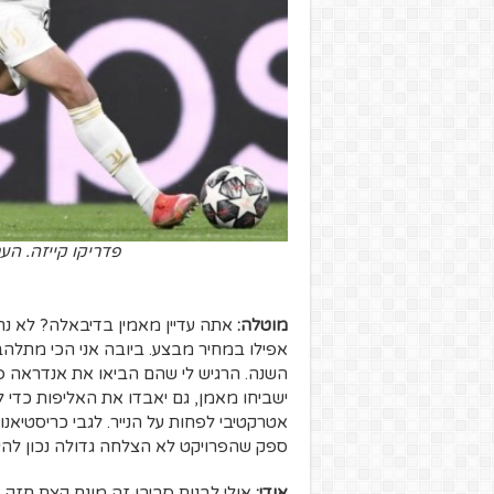
פדריקו קייזה. העתיד של יובנטוס? ge
מוטלה:
אתה עדיין מאמין בדיבאלה? לא נ
אפילו במחיר מבצע. ביובה אני הכי מתלהב 
השנה. הרגיש לי שהם הביאו את אנדראה פי
ישביחו מאמן, גם יאבדו את האליפות כדי לה
אטרקטיבי לפחות על הנייר. לגבי כריסטיאנו
ספק שהפרויקט לא הצלחה גדולה נכון להיו
אודי:
אולי לבנות סביבו זה מונח קצת חזק,