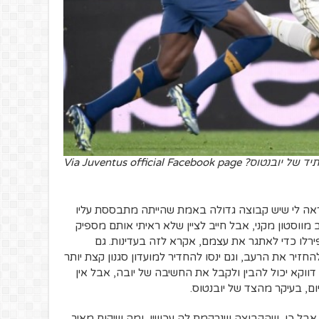
Via Juventus official Facebook pa
ראה לי שיש קבוצה גדולה באמת שהייתה מתבססת עליו
מווסטון מקני, אבל חייב לציין שלא ראיתי אותם מספיק
רלו כדי לאתגר את עצמם, אקרא לזה בעדינות. גם
חזיר את הרעב, וגם ינסו להחדיר למועדון סגנון קצת יותר
 דווקא יכול להבין ולקבל את החשיבה של יובה, אבל אין
ם, בעיקר מהצד של יובנטוס.
 אבל כן, שהקבוצה שנרקמת לה עכשיו, ומה שיקום מאיך