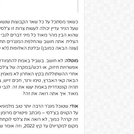
כשאני מסתכל על כל שאר הקבוצות שנשארו 
שעל הנייר עדיין יכולה לעשות צרות זו צ'
שהוא הבין מהר מאוד כל מיני דברים לגב
הצליח. אתה חושב שהחלפת המנג'רים תחז
(עונה הבאה כמובן) ובליגת האלופות (לא עברו
מוטלה:
לא חושב. בשביל באמת להתמודד 
אפשרויות חיזוק, או רכש/במקרה של צ'לסי 
אחרי ההשתוללות בקיץ האחרון לא מאמין ש
הבאה קאי האברץ, טימו ורנר, חכים זייש, 
תהיה קונטנדרית באמת יעשו את זה. לגבי 
מאוד. איך אתה רואה את זה?
אודי:
שטוכל מנג'ר הרבה יותר טוב מלמפאר
על הקווים בצ'לסי – מכתב פיטורים מרומן
זה יקרה? כמוך, לא רואה את צ'לסי לוקחת
מקום למקריות) עד קיץ 2022, וזה אומר ששם ייפרדו דרכיהם.