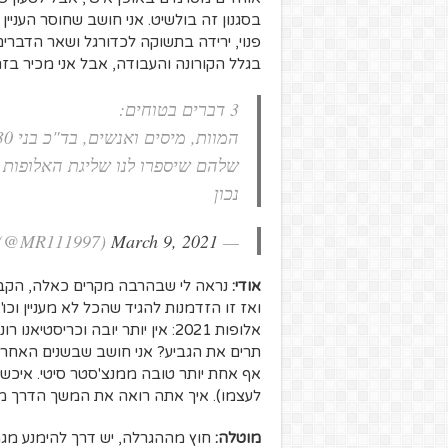
בסגנון זה בולשיט. אני חושב שחוסר העניי
פנוי, ירידה בתשוקה לכדורגל ושאר הדברים
בגלל הקורונה והעבודה, אבל אני מכיר בזה
3 דברים בטוחים:
שלהם שיספרו לנו שליגת האלופות 
נכון
March 9, 2021
— M.R (@MR111997)
אודי:
נראה לי שבהרבה מקרים כאלה, הקבו
ואז זו הזדמנות להגיד שהכל לא מעניין וכו
אלופות 2021: אין יותר יובה וכריס
תרים את הגביע? אני חושב שבשנים האחרונ
אף אחת יותר טובה ממנצ'סטר סיטי. איכ
לעצמו). איך אתה רואה את המשך הדרך מ
מוטלה: