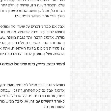
שלא תיגמר העונה הזו, שיהיה לו חלק יות
הכדורגל, אבל כן חושב שהוא כישרון מיוחד
הולך שבי אחרי השיער היפה שלו.
אבל אם כבר מדברים על שיער יפה ומוקפד…
12 נקודות ממקום בליגת האלופות. אתה 
ארטטה ושל המועדון לחזור לימים קצת יותר
(הטור נכתב בדיוק בזמן שארסנל מנצחת 1-3 את אולימפיאקוס בליגה האירופית)
מוטלה:
טוב, שוב אפול למונחים מעט חזקי
ארסנל אבל גם לא הפתרון. זה נכון שבתק
כאוהד להשלים עם זה, אני סובל ממש מר
לשנות את זה.