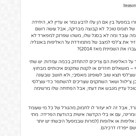
במפעל בין אם הן עלו לרבע גמר או עדיין לא, היחידה
לסי של תומס טוכל. לא קבוצה מבריקה, אבל עושה רושם
י מה עובד ומה לא בסגל שלו, משהו שפרנק למפארד לא
יר את צ'לסי למצב של מתמודדת על האליפות באנגליה
 את השמינית מאז 2014)?
על האליפות הם צריכים להתחזק בכמה עמדות. יש שתי
– מושאלים חוזרים או לקנות שחקנים איכותיים מבחוץ.
צ'לסי תצא שוב לשופינג מאסיבי, ולא חושב שבעונה
בן צ'ילוול ושאר השחקנים שצריכים להשתפר כדי שצ'לסי
טוכל עדיין מגבש את דעתי, אבל הפתיחה שלו מרשימה
ד, אבל זה לא יעזור לו לחמוק מהגורל של כל מי שעומד
 ומרינה, עם או בלי הקדשה אישית בהודעת הפרידה. מתי
 אליפות או אלופות (למרות שבמפעל היבשתי יש יותר