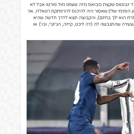
ד יובנטוס שקצת מבואס מזה שעפנו מול פורטו אבל לא
יון הפנימי שלי) שאסור היה להיכנס להרפתקת רונאלדו, אני
אחרת הוא ילך בחינם), והקבוצה תצא לדרך חדשה שהיא
רה שהתגבשה לה (דה ליכט, קייזה, הג'ינג'י, וכו'). או