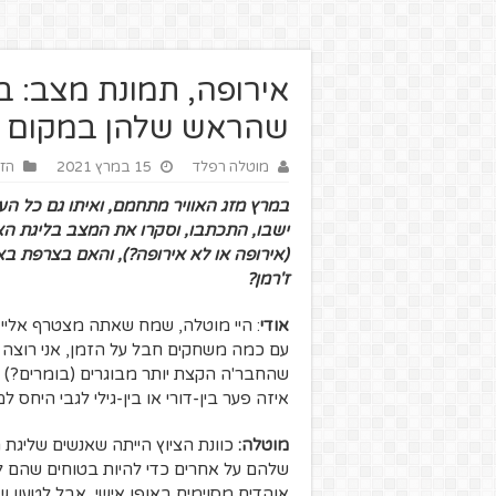
אירופה, תמונת מצב: בי
שהראש שלהן במקום א
מוטלה רפלד
15 במרץ 2021
הזו
במרץ מזג האוויר מתחמם, ואיתו גם כל העס
ישבו, התכתבו, וסקרו את המצב בליגת האל
(אירופה או לא אירופה?), והאם בצרפת ב
ז'רמן?
אודי
: היי מוטלה, שמח שאתה מצטרף אליי ל
עם כמה משחקים חבל על הזמן, אני רוצה 
שהחבר'ה הקצת יותר מבוגרים (בומרים?) מ
איזה פער בין-דורי או בין-גילי לגבי היחס 
מוטלה:
כוונת הציוץ הייתה שאנשים שליגת 
שלהם על אחרים כדי להיות בטוחים שהם לא
אוהדים מסוימים באופן אישי, אבל לטעון ש