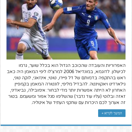
האפרוריות והעובדה שהכוכב הגדול הוא בכלל שוער, גרמו
לכישלון. לדוגמא, במונדיאל 2006 למרצ'לו ליפי המאמן היה כאב
ראש בהתקפה בדמותם של דל פיירו, טוטי, אינזאגי, לוקה טוני,
גילארדינו ויאקווינטה. להבדיל מליפי, לונטורה המאמן בקמפיין
האחרון לא הייתה אפשרות יותר מדי לבחור: אימובילה, גביאדיני,
זאזה ובלוטי (עליו עוד נדבר) שהשלימו סגל אפור ומשעמם. בטור
זה אערוך לכם היכרות עם שחקני העתיד של איטליה.
המשך לקרוא »