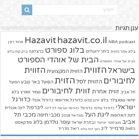
ענן תגיות
hazavit.co.il
Hazavit
NBA
podcast
אהוד ריבן
בלוג ספורט
ביתר ירושלים
ברצלונה
בלוג
אתר הזווית
ברק קורן בלוג
הבית של אוהדי הספורט
הבית של אוהדי הספורט
הזווית
הזווית
בישראל
הזווית המקצועית
הזוית
לחיבורים
הזווית לסל
הפועל באר שבע
הפועל
זווית לחיבורים
זווית אחרת
טמיר זוארץ בלוג
תל אביב
כדורגל
יוחאי שטנצלר בלוג
כדורגל אירופאי
כדורגל אנגלי
יורגן קלופ
ישראלי
ליברפול
ליגה אנגלית
כדורגל עולמי
כדורסל
כדורסל ישראלי
לה ליגה
ליגת העל
מכבי תל
מכבי חיפה
ליגת האלופות
מונדיאל 2018
אביב
עופר גולדמן בלוג
פודקאסט
נבחרת ישראל
מנצ'סטר יונייטד
פרמייר ליג
הזווית
ריאל מדריד
רועי זגה בלוג