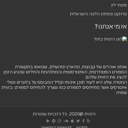
פנטזי ליג
פרויקט פתיחת הליגה הישראלית
אז מי אנחנו ?
אנחנו אוהדים של קבוצות, מהארץ ומהעולם, שמאסו בתקשורת
הספורט הסטנדרטית, האינטרסנטית והמתלהמת והחליטו שהגיע הזמן
להציג את הזווית שלהם.
המטרה שלנו היא ליצור תוכן איכותי וקליל המבוסס על בלוגרים נטולי
אינטרסים אשר מתייחסים לספורט כמו שצריך להתייחס לספורט. בזווית
שפויה.
הזווית @2020. כל הזכויות שמורות
לתקנון
לרשימת התפוצה