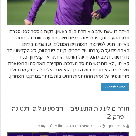
הייתה זו שעת ערב מאוחרת ביום ראשון. דקות מספר לפני סגירת
חלון ההעברות, קיבלו אוהדי פיורנטינה הודעה רשמית - חוסה
קאייחון מגיע לפירנצה. האוהדים הסגולים, שזועמים בימים
האחרונים על העברתו של פדריקו קייזה ליובנטוס, לא הקדישו יותר
מדי תשומת לב להגעתו של הווינגר הוותיק. אך קאייחון, כמו
קאייחון, לא מתרגש מחוסר הערכה. הקריירה הארוכה והמפוארת
שלו לימדה אותו שבבוא הזמן, הוא שוב יצליח להפתיע את כולם.
מור שפייר על אחת ההחתמות החשובות ביותר במרקטו האחרון.
המשך לקרוא »
חוזרים לשנות התשעים – המסע של פיורנטינה
– פרק 2
אביב בצון
18 בספטמבר 2020
מנג'ר
0