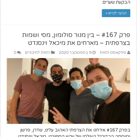
הבקעת שערים.
המשך לקרוא »
פרק #167 – בין מנור סולומון, מסי ושמות
בצרפתית – מארחים את מיכאל וינסנדט
פודקאסט הזווית
9 בספטמבר 2020
הזווית לחיבורים
0
בפרק #167 אירחנו את הצרפתי האהוב עלינו, שדרן, פרשן
ומומחה הכדורגל העולמי של ערוץ הספורט, מיכאל וינסנדט,