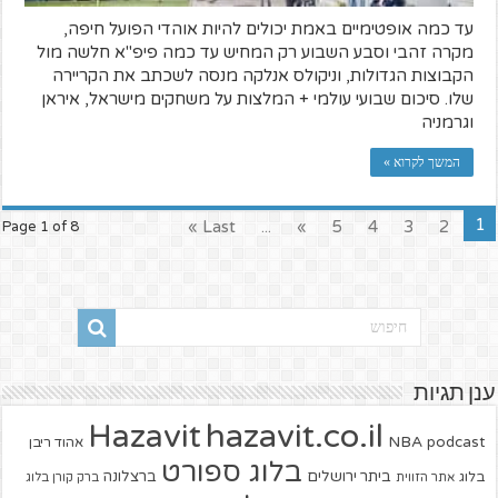
עד כמה אופטימיים באמת יכולים להיות אוהדי הפועל חיפה,
מקרה זהבי וסבע השבוע רק המחיש עד כמה פיפ"א חלשה מול
הקבוצות הגדולות, וניקולס אנלקה מנסה לשכתב את הקריירה
שלו. סיכום שבועי עולמי + המלצות על משחקים מישראל, איראן
וגרמניה
המשך לקרוא »
1
Last »
...
»
5
4
3
2
Page 1 of 8
ענן תגיות
hazavit.co.il
Hazavit
NBA
podcast
אהוד ריבן
בלוג ספורט
ביתר ירושלים
ברצלונה
בלוג
אתר הזווית
ברק קורן בלוג