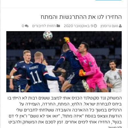
החזירו לנו את ההתרגשות והמתח
נועם גרוסמן
9 באוקטובר 2020
הזווית לחיבורים
0
המשחק נגד סקוטלנד הכניס אותי למצב ששנים רבות לא הייתי בו
ביחס לנבחרת ישראל. הלחץ, המתח, החרדה, העמידה על
הרגליים במשך כל ההארכה והעובדה ששלחתי לחברים שלי
הודעות ווצאפ בנוסח "איזה מתח", "יואו אני לא נושם" ו"אין לי דם
בגוף", החזירו אותי לימים אחרים. זמן לסכם את המשחק ולהביט