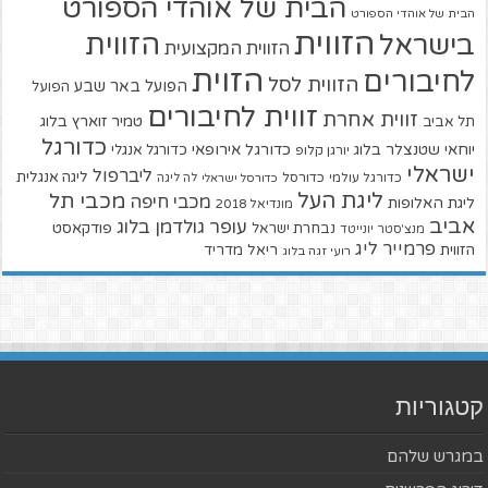
הבית של אוהדי הספורט
הבית של אוהדי הספורט
הזווית
הזווית
בישראל
הזווית המקצועית
הזוית
לחיבורים
הזווית לסל
הפועל באר שבע
הפועל
זווית לחיבורים
זווית אחרת
טמיר זוארץ בלוג
תל אביב
כדורגל
יוחאי שטנצלר בלוג
כדורגל אירופאי
כדורגל אנגלי
יורגן קלופ
ישראלי
ליברפול
ליגה אנגלית
כדורגל עולמי
כדורסל
כדורסל ישראלי
לה ליגה
ליגת העל
מכבי תל
מכבי חיפה
ליגת האלופות
מונדיאל 2018
אביב
עופר גולדמן בלוג
פודקאסט
נבחרת ישראל
מנצ'סטר יונייטד
פרמייר ליג
הזווית
ריאל מדריד
רועי זגה בלוג
קטגוריות
במגרש שלהם