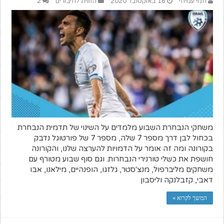
חמי עמיחי
16 באוקטובר 2020
הזווית לחיבורים
2
משחקי הנבחרת השבוע מלמדים על השינוי של תדמית הנבחרת
בכחול לבן דרך מספר 7 שלה, מספר 7 של פורטוגל נדבק
בקורונה ומה זה אומר על הדמויות להערצה שלנו, והקורונה
חושפת את כשלי טורנירי הנבחרות. וגם סוף שבוע מטורף עם
משחקים מליברפול, מנצ'סטר, גלזגו, הופנהיים, מילאנו, אבו
דאבי, קזבלנקה וליסבון
המשך לקרוא »