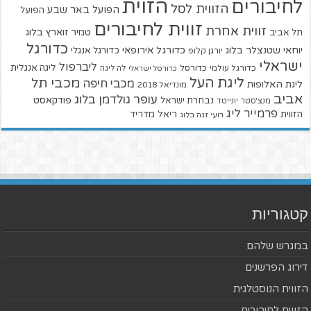
הזוית
לחיבורים
הזווית לסל
הפועל באר שבע
הפועל
זווית לחיבורים
זווית אחרת
טמיר זוארץ בלוג
תל אביב
כדורגל
יוחאי שטנצלר בלוג
כדורגל אירופאי
כדורגל אנגלי
יורגן קלופ
ישראלי
ליברפול
ליגה אנגלית
כדורגל עולמי
כדורסל
כדורסל ישראלי
לה ליגה
ליגת העל
מכבי תל
מכבי חיפה
ליגת האלופות
מונדיאל 2018
אביב
עופר גולדמן בלוג
פודקאסט
נבחרת ישראל
מנצ'סטר יונייטד
פרמייר ליג
הזווית
ריאל מדריד
רועי זגה בלוג
קטגוריות
במגרש שלהם
דירוג הפרשנים
הזווית הנוסטלגית
הזווית לחיבורים