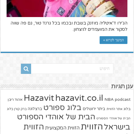
הג'ירו ד'איטליה מוזנק בשבת ובכמו בכל גרנד טור, גם פה שווה
לסקור את המועמדים לניצחון.
המשך לקרוא »
ענן תגיות
hazavit.co.il
Hazavit
NBA
podcast
אהוד ריבן
בלוג ספורט
ביתר ירושלים
ברצלונה
בלוג
אתר הזווית
ברק קורן בלוג
הבית של אוהדי הספורט
הבית של אוהדי הספורט
הזווית
הזווית
בישראל
הזווית המקצועית