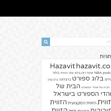
תגיות
hazavit.co.
Hazavit
NBA
podc
ביתר
אהוד ריבן בלוג
אתר הזווית
בלוג ספורט
שלים
ברצלונה
ברק קורן
הבית של
הבית של אוהדי הספורט
הדי הספורט בישראל
ווית
הזווית
הזווית המקצועית
הזוית
יבורים