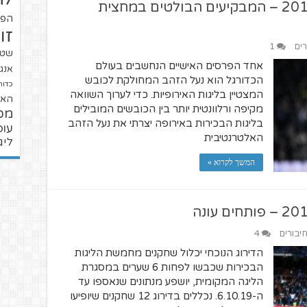
נעל הזהב האלטרנטיבית 2019/20 – המבקיעים הבולטים במחצית
הפו
זו
רים
1
שטנ
אחד הפרסים האישיים הנחשבים בעולם
אנגל
הכדורגל הוא נעל הזהב המחולקת לכובש
כדור
המצטיין בליגות האירופיות. כדי לערוך השוואה
האל
מקיפה ורלוונטית יותר בין הכובשים המובילים
מכ
בליגות הבכירות באירופה יצרתי את נעל הזהב
עופ
האלטרנטיבית
ליג
המשך לקרוא »
חיבורים
4
הדירוג הנוכחי יכלול שחקנים מחמשת הליגות
הבכירות שכבשו לפחות 6 שערים במסגרת
הליגה המקומית, יושפע מנתונים שנאספו עד
ה-6.10.19. נכללים בדירוג 12 שחקנים שיופיעו