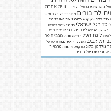
הזווית לסל
זווית אחרת
על באר שבע
הפועל תל אביב
וית לחיבורים
טמיר זוארץ בלוג
יוחאי
צלר בלוג
כדורגל אירופאי
כדורגל
יורגן קלופ
כדורגל ישראלי
י
כדורגל עולמי
כדורסל
ליברפול
ליגת
ליגה אנגלית
סל ישראלי
לה ליגה
ליגת העל
מכבי חיפה
ופות
מונדיאל 2018
בי תל אביב
נבחרת ישראל
מנצ'סטר יונייטד
ר גולדמן בלוג
פרמייר
פודקאסט הזווית
ריאל מדריד
רועי זגה בלוג