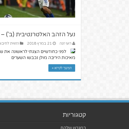
נעל הזהב האלטרנטיבית (ב') –
רועי זגה
21 במרץ 2018
הזווית לחיבור
לפני כחודשיים הצגתי לראשונה את ש
מאיכות היריבה מולן נכבשו השערים
המשך לקרוא »
קטגוריות
במגרש שלהם