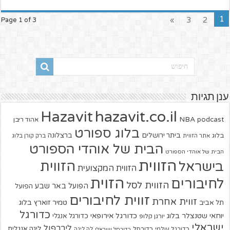
1
»
3
2
Page 1 of 3
ענן תגיות
hazavit.co.il
Hazavit
NBA
podcast
אהוד ריבן
בלוג ספורט
ביתר ירושלים
ברצלונה
בלוג
אתר הזווית
ברק קורן בלוג
הבית של אוהדי הספורט
הבית של אוהדי הספורט
הזווית
הזווית
בישראל
הזווית המקצועית
הזוית
לחיבורים
הזווית לסל
הפועל באר שבע
הפועל
זווית לחיבורים
זווית אחרת
טמיר זוארץ בלוג
תל אביב
כדורגל
יוחאי שטנצלר בלוג
כדורגל אירופאי
כדורגל אנגלי
יורגן קלופ
ישראלי
ליברפול
ליגה אנגלית
כדורגל עולמי
כדורסל
כדורסל ישראלי
לה ליגה