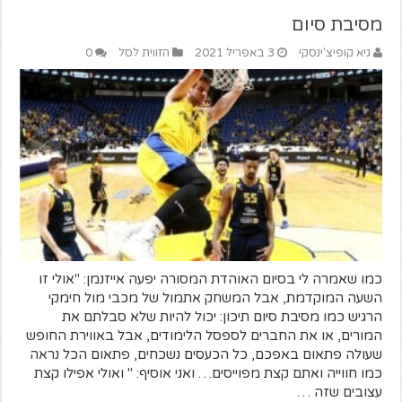
מסיבת סיום
גיא קופיצ'ינסקי
3 באפריל 2021
הזווית לסל
0
כמו שאמרה לי בסיום האוהדת המסורה יפעה אייזנמן: "אולי זו
השעה המוקדמת, אבל המשחק אתמול של מכבי מול חימקי
הרגיש כמו מסיבת סיום תיכון: יכול להיות שלא סבלתם את
המורים, או את החברים לספסל הלימודים, אבל באווירת החופש
שעולה פתאום באפכם, כל הכעסים נשכחים, פתאום הכל נראה
כמו חווייה ואתם קצת מפוייסים… ואני אוסיף: " ואולי אפילו קצת
עצובים שזה …