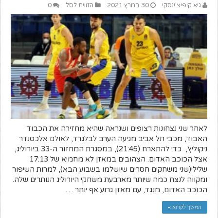
גיא קופיצ'ינסקי
30 במרץ 2021
הזווית לסל
0
לאחר שני נצחונות רצופים ושנראה שהיא מחזירה את הכבוד
האבוד, מכבי תל אביב מגיעה הערב לבלגרד, לאולם אלכסנדר
ניקוליץ', כדי להתארח (21:45), במסגרת המחזור ה-33 ביורוליג,
אצל הכוכב האדום. הצהובים במאזן לא מחמיא של 17:13
שלילי(שני משחקים חסרים שיושלמו בשבוע הבא), למרות השיפור
ומקווה לנצח כמה שיותר מארבעת משחקי היורוליג הנותרים שלה.
הכוכב האדום, מנגד, עם מאזן גרוע אף יותר …
המשך לקרוא »