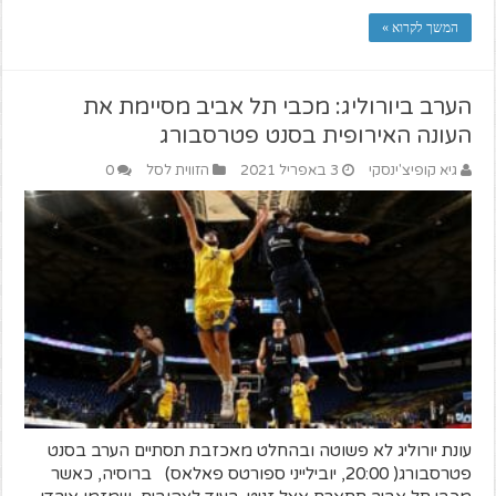
המשך לקרוא »
הערב ביורוליג: מכבי תל אביב מסיימת את
העונה האירופית בסנט פטרסבורג
גיא קופיצ'ינסקי
3 באפריל 2021
הזווית לסל
0
עונת יורוליג לא פשוטה ובהחלט מאכזבת תסתיים הערב בסנט
פטרסבורג( 20:00, יובילייני ספורטס פאלאס) ברוסיה, כאשר