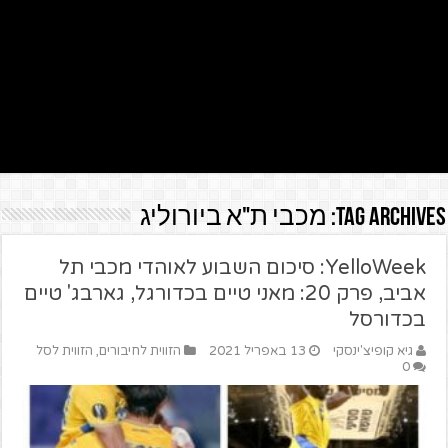
Tag Archives:
מכבי ת"א ביורוליג
YelloWeek: סיכום השבוע לאוהדי מכבי תל
אביב, פרק 20: מאני טיים בכדורגל, גארבג' טיים
בכדורסל
גיא קופיצ'ינסקי
13 באפריל 2021
הזווית לחיבורים
,
הזווית לסל
0