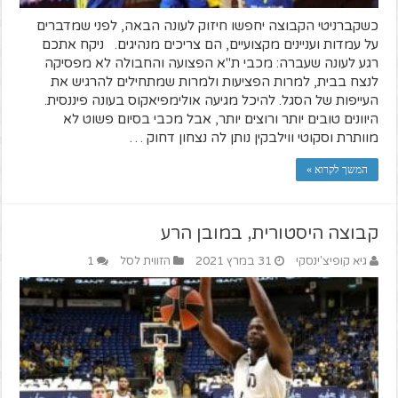
כשקברניטי הקבוצה יחפשו חיזוק לעונה הבאה, לפני שמדברים
על עמדות ועניינים מקצועיים, הם צריכים מנהיגים. ניקח אתכם
רגע לעונה שעברה: מכבי ת"א הפצועה והחבולה לא מפסיקה
לנצח בבית, למרות הפציעות ולמרות שמתחילים להרגיש את
העייפות של הסגל. להיכל מגיעה אולימפיאקוס בעונה פיננסית.
היוונים טובים יותר ורוצים יותר, אבל מכבי בסיום פשוט לא
מוותרת וסקוטי ווילבקין נותן לה נצחון דחוק …
המשך לקרוא »
קבוצה היסטורית, במובן הרע
גיא קופיצ'ינסקי
31 במרץ 2021
הזווית לסל
1