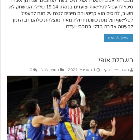
מכבי תל אביב תתארח אצל זניט. בעוד לצהובים, שמזמן איבדו
סיכוי להעפיל לפלייאוף וצועדים במאזן 19:14 שלילי, המשחק לא
חשוב, לרוסים הוא קריטי והם חייבים לנצח על מנת להעפיל
לפלייאוף ועל מנת שעונת יורוליג מאוד מוצלחת שלהם רב הזמן
לבעיטה אדירה בדלי. במכבי ייעדרו …
המשך לקרוא »
השתלת אופי
גיא קופיצ'ינסקי
1 באפריל 2021
הזווית לסל
0