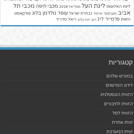
ליגת העל
מכבי תל
מכבי חיפה
ליגת האלופות
מונדיאל 2018
אביב
עופר גולדמן בלוג
פודקאסט
נבחרת ישראל
מנצ'סטר יונייטד
פרמייר ליג
הזווית
ריאל מדריד
רועי זגה בלוג
קטגוריות
במגרש שלהם
דירוג הפרשנים
הזווית הנוסטלגית
הזווית לחיבורים
הזווית לסל
זווית אחרת
זווית המערכת