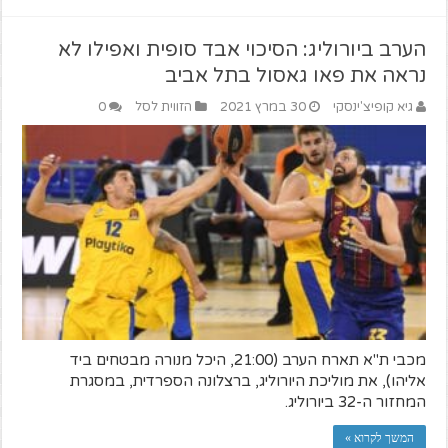
הערב ביורוליג: הסיכוי אבד סופית ואפילו לא
נראה את פאו גאסול בתל אביב
גיא קופיצ'ינסקי
30 במרץ 2021
הזווית לסל
0
מכבי ת"א תארח הערב (21:00, היכל מנורה מבטחים ביד
אליהו), את מוליכת היורוליג, ברצלונה הספרדית, במסגרת
המחזור ה-32 ביורוליג.
המשך לקרוא »