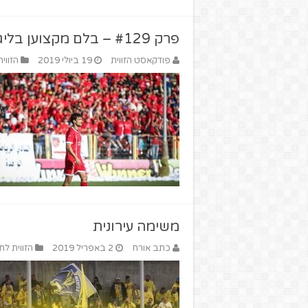
פרק #129 – בלם מקצוען בליגות הנמוכות (מארחים את אבי צבאג)
פודקאסט הזווית
19 ביולי 2019
הזווי
משימה עירונית
כתב אורח
2 באפריל 2019
הזווית לח