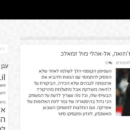
'וזואה, אל-אהלי מול זמאלכ
לחיבורים
0
ענן 
העפיפון הקוסמי הלך לעולמו לאחר שלא
il
הפסיק להתמסר עם המוות ולהביא את
ארגנטינה לגבהים שלא הכירה, הביקורת על
ast
ז'וזואה מוצדקת אבל מתעלמת מהרקורד
ירו
הבעייתי שלו, וכל מה שצריך לדעת על המשחק
הכי גדול בהיסטוריה של גמר ליגת האלופות של
בלוג
אפריקה. וגם המלצות למשחקי השבוע
או
מאשקלון, לונדון ומקסיקו סיטי
הז
לח