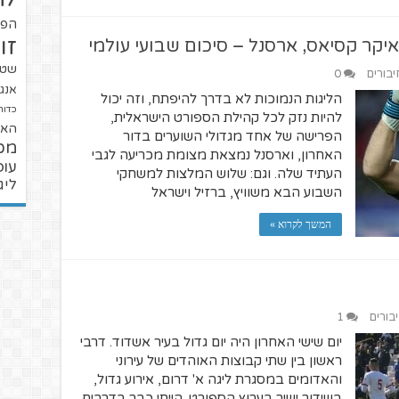
הפו
זו
יקר קסיאס, ארסנל – סיכום שבועי עולמי
שטנ
יבורים
0
אנגל
הליגות הנמוכות לא בדרך להיפתח, וזה יכול
כדור
להיות נזק לכל קהילת הספורט הישראלית,
האל
הפרישה של אחד מגדולי השוערים בדור
מכ
האחרון, וארסנל נמצאת מצומת מכריעה לגבי
עופ
העתיד שלה. וגם: שלוש המלצות למשחקי
ליג
השבוע הבא משוויץ, ברזיל וישראל
המשך לקרוא »
יבורים
1
יום שישי האחרון היה יום גדול בעיר אשדוד. דרבי
ראשון בין שתי קבוצות האוהדים של עירוני
והאדומים במסגרת ליגה א' דרום, אירוע גדול,
בשידור ישיר בערוץ הספורט. הייתי כבר בדרבים