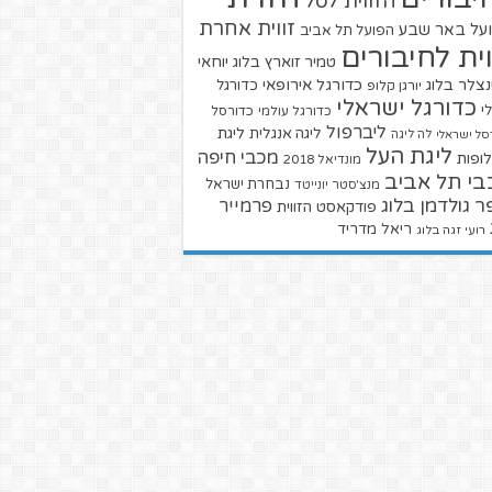
הזווית לסל
זווית אחרת
על באר שבע
הפועל תל אביב
וית לחיבורים
טמיר זוארץ בלוג
יוחאי
צלר בלוג
כדורגל אירופאי
כדורגל
יורגן קלופ
כדורגל ישראלי
י
כדורגל עולמי
כדורסל
ליברפול
ליגת
ליגה אנגלית
סל ישראלי
לה ליגה
ליגת העל
מכבי חיפה
ופות
מונדיאל 2018
בי תל אביב
נבחרת ישראל
מנצ'סטר יונייטד
ר גולדמן בלוג
פרמייר
פודקאסט הזווית
ריאל מדריד
רועי זגה בלוג