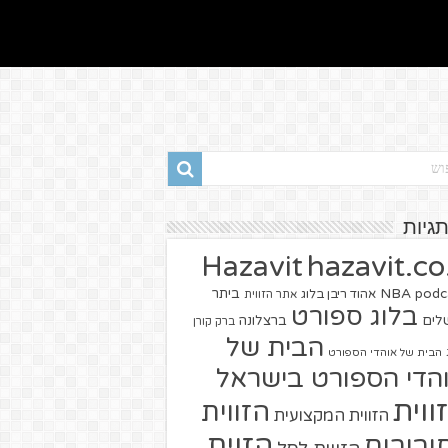
תגיות
hazavit.co.
Hazavit
NBA
podc
ביתר
אהוד ריבן בלוג
אתר הזווית
בלוג ספורט
שלים
ברצלונה
ברק קורן
הבית של
הבית של אוהדי הספורט
הדי הספורט בישראל
ווית
הזווית
הזווית המקצועית
הזוית
יבורים