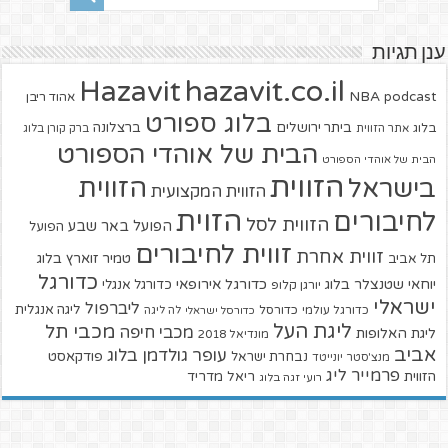
ענן תגיות
hazavit.co.il
Hazavit
NBA
podcast
אהוד ריבן
בלוג ספורט
ביתר ירושלים
ברצלונה
בלוג
אתר הזווית
ברק קורן בלוג
הבית של אוהדי הספורט
הבית של אוהדי הספורט
הזווית
הזווית
בישראל
הזווית המקצועית
הזוית
לחיבורים
הזווית לסל
הפועל באר שבע
הפועל
זווית לחיבורים
זווית אחרת
טמיר זוארץ בלוג
תל אביב
כדורגל
יוחאי שטנצלר בלוג
כדורגל אירופאי
כדורגל אנגלי
יורגן קלופ
ישראלי
ליברפול
ליגה אנגלית
כדורגל עולמי
כדורסל
כדורסל ישראלי
לה ליגה
ליגת העל
מכבי תל
מכבי חיפה
ליגת האלופות
מונדיאל 2018
אביב
עופר גולדמן בלוג
פודקאסט
נבחרת ישראל
מנצ'סטר יונייטד
פרמייר ליג
הזווית
ריאל מדריד
רועי זגה בלוג