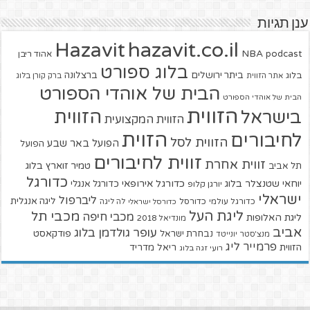
ענן תגיות
hazavit.co.il
Hazavit
NBA
podcast
אהוד ריבן
בלוג ספורט
ביתר ירושלים
ברצלונה
בלוג
אתר הזווית
ברק קורן בלוג
הבית של אוהדי הספורט
הבית של אוהדי הספורט
הזווית
הזווית
בישראל
הזווית המקצועית
הזוית
לחיבורים
הזווית לסל
הפועל באר שבע
הפועל
זווית לחיבורים
זווית אחרת
טמיר זוארץ בלוג
תל אביב
כדורגל
יוחאי שטנצלר בלוג
כדורגל אירופאי
כדורגל אנגלי
יורגן קלופ
ישראלי
ליברפול
ליגה אנגלית
כדורגל עולמי
כדורסל
כדורסל ישראלי
לה ליגה
ליגת העל
מכבי תל
מכבי חיפה
ליגת האלופות
מונדיאל 2018
אביב
עופר גולדמן בלוג
פודקאסט
נבחרת ישראל
מנצ'סטר יונייטד
פרמייר ליג
הזווית
ריאל מדריד
רועי זגה בלוג