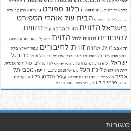
NBA
podcast
אהוד ריבן
בלוג ספורט
ביתר ירושלים
ברצלונה
בלוג
אתר הזווית
ברק קורן בלוג
הבית של אוהדי הספורט
הבית של אוהדי הספורט
הזווית
הזווית
בישראל
הזווית המקצועית
הזוית
לחיבורים
הזווית לסל
הפועל באר שבע
הפועל
זווית לחיבורים
זווית אחרת
טמיר זוארץ בלוג
תל אביב
כדורגל
יוחאי שטנצלר בלוג
כדורגל אירופאי
כדורגל אנגלי
יורגן קלופ
ישראלי
ליברפול
ליגה אנגלית
כדורגל עולמי
כדורסל
כדורסל ישראלי
לה ליגה
ליגת העל
מכבי תל
מכבי חיפה
ליגת האלופות
מונדיאל 2018
אביב
עופר גולדמן בלוג
פודקאסט
נבחרת ישראל
מנצ'סטר יונייטד
פרמייר ליג
הזווית
ריאל מדריד
רועי זגה בלוג
קטגוריות