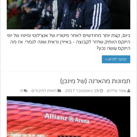
כיום, קצת יותר מחודשיים לאחר פיטוריו של אנצ'לוטי ומינויו של יופ
היינקס הוותיק שחזר לקבוצה - באיירן נראית שונה לגמרי. אז מה
היינקס עושה נכון?
המשך לקרוא »
תמונות מהארנה (של מינכן)
עופר גולדמן
18 באוקטובר 2017
הזווית לחיבורים
0