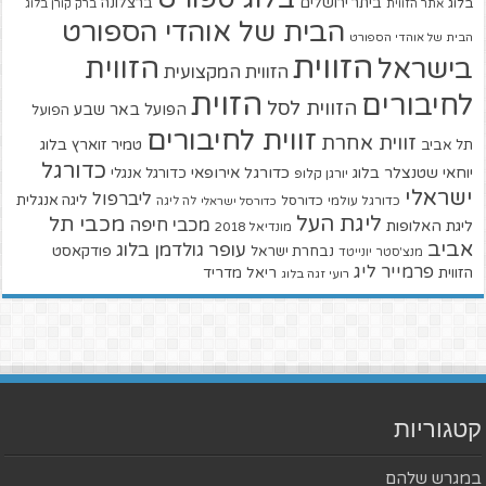
ביתר ירושלים
ברצלונה
בלוג
אתר הזווית
ברק קורן בלוג
הבית של אוהדי הספורט
הבית של אוהדי הספורט
הזווית
הזווית
בישראל
הזווית המקצועית
הזוית
לחיבורים
הזווית לסל
הפועל באר שבע
הפועל
זווית לחיבורים
זווית אחרת
טמיר זוארץ בלוג
תל אביב
כדורגל
יוחאי שטנצלר בלוג
כדורגל אירופאי
כדורגל אנגלי
יורגן קלופ
ישראלי
ליברפול
ליגה אנגלית
כדורגל עולמי
כדורסל
כדורסל ישראלי
לה ליגה
ליגת העל
מכבי תל
מכבי חיפה
ליגת האלופות
מונדיאל 2018
אביב
עופר גולדמן בלוג
פודקאסט
נבחרת ישראל
מנצ'סטר יונייטד
פרמייר ליג
הזווית
ריאל מדריד
רועי זגה בלוג
קטגוריות
במגרש שלהם