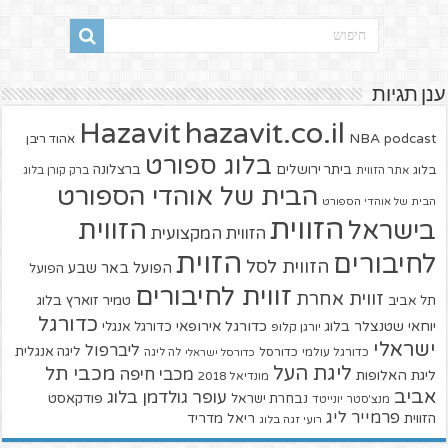
ענן תגיות
hazavit.co.il
Hazavit
NBA
podcast
אהוד ריבן
בלוג ספורט
ביתר ירושלים
ברצלונה
בלוג
אתר הזווית
ברק קורן בלוג
הבית של אוהדי הספורט
הבית של אוהדי הספורט
הזווית
הזווית
בישראל
הזווית המקצועית
הזוית
לחיבורים
הזווית לסל
הפועל באר שבע
הפועל
זווית לחיבורים
זווית אחרת
טמיר זוארץ בלוג
תל אביב
כדורגל
יוחאי שטנצלר בלוג
כדורגל אירופאי
כדורגל אנגלי
יורגן קלופ
ישראלי
ליברפול
ליגה אנגלית
כדורגל עולמי
כדורסל
כדורסל ישראלי
לה ליגה
ליגת העל
מכבי תל
מכבי חיפה
ליגת האלופות
מונדיאל 2018
אביב
עופר גולדמן בלוג
פודקאסט
נבחרת ישראל
מנצ'סטר יונייטד
פרמייר ליג
הזווית
ריאל מדריד
רועי זגה בלוג