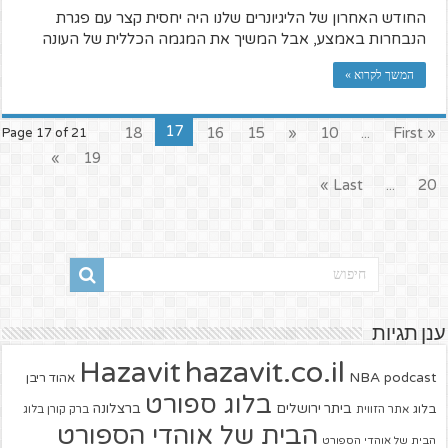
החודש האחרון של הליגיונרים שלנו היה יחסית קצר עם פגרת
הנבחרות באמצע, אבל המשיך את המגמה הכללית של העונה
המשך לקרוא »
17
18
16
15
«
10
...
« First
Page 17 of 21
»
19
Last »
...
20
ענן תגיות
hazavit.co.il
Hazavit
NBA
podcast
אהוד ריבן
בלוג ספורט
ביתר ירושלים
ברצלונה
בלוג
אתר הזווית
ברק קורן בלוג
הבית של אוהדי הספורט
הבית של אוהדי הספורט