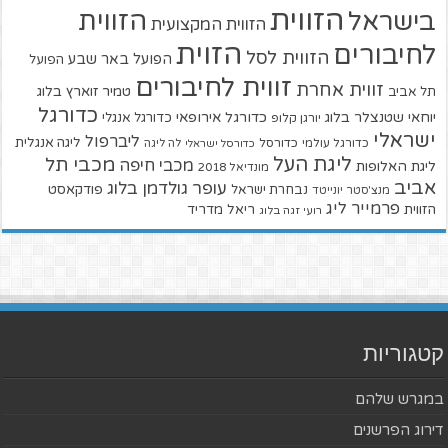
הזווית
הזווית
בישראל
הזווית המקצועית
הזוית
לחיבורים
הזווית לסל
הפועל באר שבע
הפועל
זווית לחיבורים
זווית אחרת
טמיר זוארץ בלוג
תל אביב
כדורגל
יוחאי שטנצלר בלוג
כדורגל אירופאי
כדורגל אנגלי
יורגן קלופ
ישראלי
ליברפול
ליגה אנגלית
כדורגל עולמי
כדורסל
כדורסל ישראלי
לה ליגה
ליגת העל
מכבי תל
מכבי חיפה
ליגת האלופות
מונדיאל 2018
אביב
עופר גולדמן בלוג
פודקאסט
נבחרת ישראל
מנצ'סטר יונייטד
פרמייר ליג
הזווית
ריאל מדריד
רועי זגה בלוג
קטגוריות
במגרש שלהם
דירוג הפרשנים