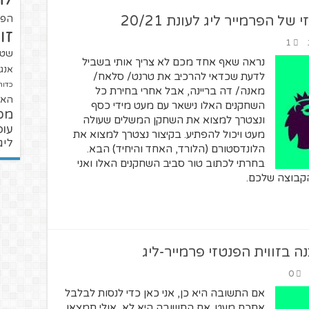
 הפרמייר ליג לעונת 20/21
הפו
זו
1
שטנ
נראה שאף אחד מכם לא צריך אותי בשביל
אנגל
לדעת שכדאי להרכיב את טרנט/ סלאח/
כדור
מאנה/ דה בריינה, אבל אחרי בחירת כל
האל
השחקנים האלו נישאר עם מעט מידי כסף
מכ
ונצטרך למצוא את השחקן המשלים שעולה
עופ
מעט ויכול להפתיע. בקיצור נצטרך למצוא את
ליג
הלונדסטורם (הלורד, האחד והיחיד) הבא.
בחרתי לכתוב טור סביב השחקנים האלו ואני
הקבוצה שלכם.
 בזווית הפנטזי פרמייר-ליג
0
אם התשובה היא כן, אני כאן כדי לנסות לבלבל
אתכם מעט. אם התשובה היא לא, אולי תמצאו