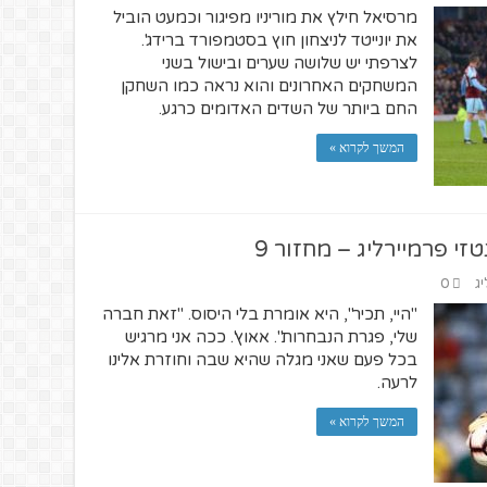
מרסיאל חילץ את מוריניו מפיגור וכמעט הוביל
את יונייטד לניצחון חוץ בסטמפורד ברידג'.
לצרפתי יש שלושה שערים ובישול בשני
המשחקים האחרונים והוא נראה כמו השחקן
החם ביותר של השדים האדומים כרגע.
המשך לקרוא »
י פרמיירליג – מחזור 9
יג
0
"היי, תכיר", היא אומרת בלי היסוס. "זאת חברה
שלי, פגרת הנבחרות". אאוץ'. ככה אני מרגיש
בכל פעם שאני מגלה שהיא שבה וחוזרת אלינו
לרעה.
המשך לקרוא »