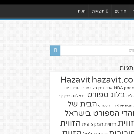
חידונים
תוצאות
חנות
תגיות
hazavit.co.
Hazavit
NBA
podc
ביתר
אהוד ריבן בלוג
אתר הזווית
בלוג ספורט
שלים
ברצלונה
ברק קורן
הבית של
הבית של אוהדי הספורט
הדי הספורט בישראל
ווית
הזווית
הזווית המקצועית
הזוית
יבורים