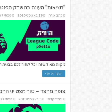
"מציאות" העונה במשחק הפנטזי של
כתב אורח
19 באוגוסט 2020
פנטזי ליג
מקווה מאוד שזה יוכל לעזור לכם בבניית 
המשך לקרוא »
צופה מהצד – טור מצטייני ההכנה
נמרוד קדוש
5 באוגוסט 2019
פנטזי ליג