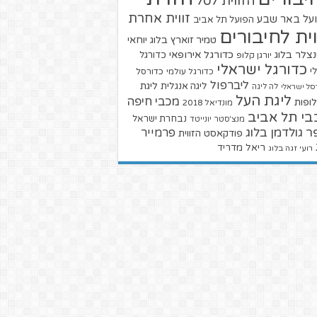
הזווית לסל
זווית אחרת
על באר שבע
הפועל תל אביב
וית לחיבורים
טמיר זוארץ בלוג
יוחאי
צלר בלוג
כדורגל אירופאי
כדורגל
יורגן קלופ
כדורגל ישראלי
י
כדורגל עולמי
כדורסל
ליברפול
ליגת
ליגה אנגלית
סל ישראלי
לה ליגה
ליגת העל
מכבי חיפה
ופות
מונדיאל 2018
בי תל אביב
נבחרת ישראל
מנצ'סטר יונייטד
ר גולדמן בלוג
פרמייר
פודקאסט הזווית
ריאל מדריד
רועי זגה בלוג