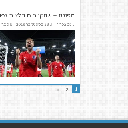
מפנטז – שחקנים מומלצים לפנטז
ניב צפרירי
28 בספטמבר 2018
פנטזי 
1
»
2