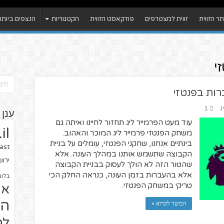
 הזווית
זווית למצטרפים
פודקאסט הזווית
הקטגוריות
הנצפים ביותר
י
רות בפנטזי
ג
1
ענן 
עוד מעט הפרמייר ליג תחזור לחיינו ואיתה גם
il
משחק הפנטזי פרמייר ליג המוכר והאהוב.
בינתיים אנחנו, שחקני הפנטזי, עומלים על בניית
ast
הקבוצה שתשמש אותנו במהלך העונה. אלא
ירו
שהטור הזה לא הולך לעסוק בבניית הקבוצה
אלא בהעברות בזמן העונה, כנראה החלק הכי
בלוג
טריקי במשחק הפנטזי.
או
הז
המשך לקרוא »
לח