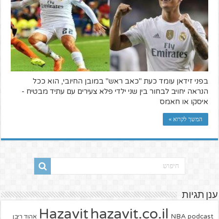
בפני זידאן עומד כעת "כאב ראש" במובן החיובי, הוא ככל
הנראה יחויב לבחור בין שני ילדי פלא צעירים עם עתיד מבטיח -
איסקו או חאמס
המשך לקרוא »
ענן תגיות
hazavit.co.il
Hazavit
NBA
podcast
אהוד ריבן