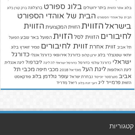
בלוג ספורט
ביתר ירושלים
ברצלונה
בלוג
אתר הזווית
ברק קורן בלוג
הבית של אוהדי הספורט
הבית של אוהדי הספורט
הזווית
הזווית
בישראל
הזווית המקצועית
הזוית
לחיבורים
הזווית לסל
הפועל באר שבע
הפועל
זווית לחיבורים
זווית אחרת
טמיר זוארץ בלוג
תל אביב
כדורגל
יוחאי שטנצלר בלוג
כדורגל אירופאי
כדורגל אנגלי
יורגן קלופ
ישראלי
ליברפול
ליגה אנגלית
כדורגל עולמי
כדורסל
כדורסל ישראלי
לה ליגה
ליגת העל
מכבי תל
מכבי חיפה
ליגת האלופות
מונדיאל 2018
אביב
עופר גולדמן בלוג
פודקאסט
נבחרת ישראל
מנצ'סטר יונייטד
פרמייר ליג
הזווית
ריאל מדריד
רועי זגה בלוג
קטגוריות