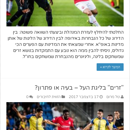
החלטתי להיחלץ לעזרת המנהלת וביצעתי השוואה פשוטה: בין
הדירוג של כל הנבחרות באירופה לבין הדירוג של הליגות של אותן
מדינות באופ"א. אחרי שמצאתי את המדינות עם הפערים הכי
גדולים, ניסיתי להבין ממה הוא נובע עם התמקדות בנושא זרים
שמשחקים בליגה, וליגיונרים מהנבחרת שמשחקים בחו"ל.
המשך לקרוא »
"זרים" בליגת העל – בעיה או פתרון?
טל מרום
17 בדצמבר 2017
הזווית לחיבורים
0