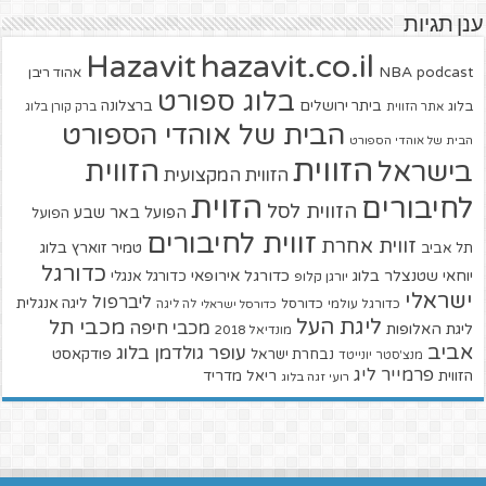
ענן תגיות
hazavit.co.il
Hazavit
NBA
podcast
אהוד ריבן
בלוג ספורט
ביתר ירושלים
ברצלונה
בלוג
אתר הזווית
ברק קורן בלוג
הבית של אוהדי הספורט
הבית של אוהדי הספורט
הזווית
הזווית
בישראל
הזווית המקצועית
הזוית
לחיבורים
הזווית לסל
הפועל באר שבע
הפועל
זווית לחיבורים
זווית אחרת
טמיר זוארץ בלוג
תל אביב
כדורגל
יוחאי שטנצלר בלוג
כדורגל אירופאי
כדורגל אנגלי
יורגן קלופ
ישראלי
ליברפול
ליגה אנגלית
כדורגל עולמי
כדורסל
כדורסל ישראלי
לה ליגה
ליגת העל
מכבי תל
מכבי חיפה
ליגת האלופות
מונדיאל 2018
אביב
עופר גולדמן בלוג
פודקאסט
נבחרת ישראל
מנצ'סטר יונייטד
פרמייר ליג
הזווית
ריאל מדריד
רועי זגה בלוג