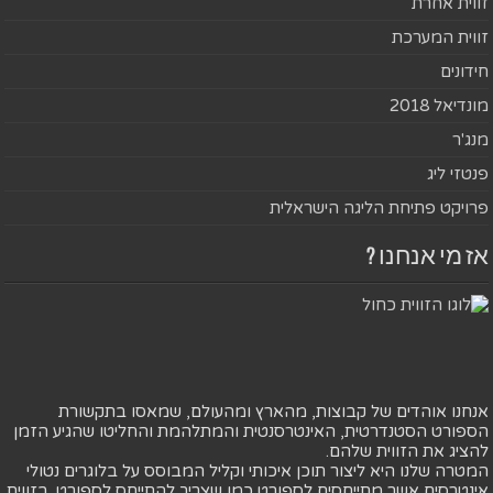
זווית אחרת
זווית המערכת
חידונים
מונדיאל 2018
מנג'ר
פנטזי ליג
פרויקט פתיחת הליגה הישראלית
אז מי אנחנו ?
אנחנו אוהדים של קבוצות, מהארץ ומהעולם, שמאסו בתקשורת
הספורט הסטנדרטית, האינטרסנטית והמתלהמת והחליטו שהגיע הזמן
להציג את הזווית שלהם.
המטרה שלנו היא ליצור תוכן איכותי וקליל המבוסס על בלוגרים נטולי
אינטרסים אשר מתייחסים לספורט כמו שצריך להתייחס לספורט. בזווית