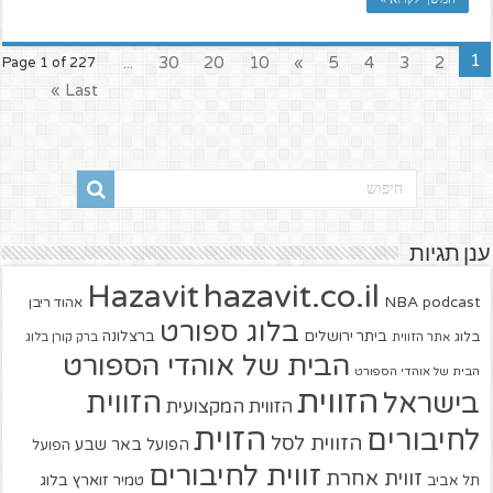
1
...
30
20
10
»
5
4
3
2
Page 1 of 227
Last »
ענן תגיות
hazavit.co.il
Hazavit
NBA
podcast
אהוד ריבן
בלוג ספורט
ביתר ירושלים
ברצלונה
בלוג
אתר הזווית
ברק קורן בלוג
הבית של אוהדי הספורט
הבית של אוהדי הספורט
הזווית
הזווית
בישראל
הזווית המקצועית
הזוית
לחיבורים
הזווית לסל
הפועל באר שבע
הפועל
זווית לחיבורים
זווית אחרת
טמיר זוארץ בלוג
תל אביב