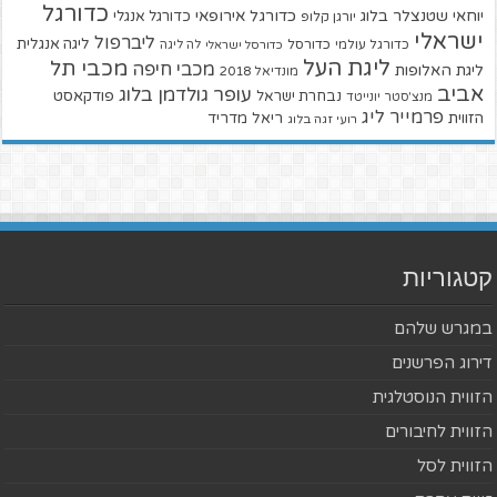
כדורגל
יוחאי שטנצלר בלוג
כדורגל אירופאי
כדורגל אנגלי
יורגן קלופ
ישראלי
ליברפול
ליגה אנגלית
כדורגל עולמי
כדורסל
כדורסל ישראלי
לה ליגה
ליגת העל
מכבי תל
מכבי חיפה
ליגת האלופות
מונדיאל 2018
אביב
עופר גולדמן בלוג
פודקאסט
נבחרת ישראל
מנצ'סטר יונייטד
פרמייר ליג
הזווית
ריאל מדריד
רועי זגה בלוג
קטגוריות
במגרש שלהם
דירוג הפרשנים
הזווית הנוסטלגית
הזווית לחיבורים
הזווית לסל