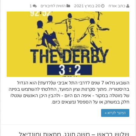
כתב אורח
20 במרץ 2021
הזווית לחיבורים
1
השבוע מלאו 7 שנים לדרבי התל אביבי ש(לדעתי) הוא הגדול
בהיסטוריה. מתוך סקרנות וציון המועד, החלטתי להשתמש בפינה
של מוטלה במקור - איפה הם היום - ולהבין היכן האנשים שנטלו
חלק במשחק או על הספסל נמצאים כיום.
המשך לקרוא »
שלוש בראש – משה חוגג, מחאות ומונדיאל