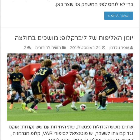
כדי לא לנחס לפני המשחק אני עוצר כאן.
המשך לקרוא »
יומן האליפות של ליברקלופ: מושכים בחולצה
עופר גולדמן
24 באוגוסט 2019
הזווית לחיבורים
2
שתיים משש הגדולות נפגשות, שתי היחידות עם שש נקודות, אוקס
נגד קבוצתו לשעבר, יש פוטנציאל לסיפורי VAR, קלופ מגרמניה,
השוער מספרד, אצלם זה הפוך, אחד לאחד.