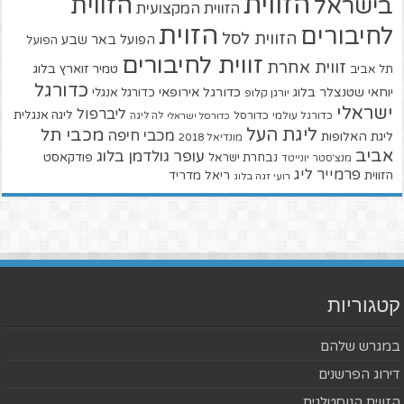
הזווית
הזווית
בישראל
הזווית המקצועית
הזוית
לחיבורים
הזווית לסל
הפועל באר שבע
הפועל
זווית לחיבורים
זווית אחרת
טמיר זוארץ בלוג
תל אביב
כדורגל
יוחאי שטנצלר בלוג
כדורגל אירופאי
כדורגל אנגלי
יורגן קלופ
ישראלי
ליברפול
ליגה אנגלית
כדורגל עולמי
כדורסל
כדורסל ישראלי
לה ליגה
ליגת העל
מכבי תל
מכבי חיפה
ליגת האלופות
מונדיאל 2018
אביב
עופר גולדמן בלוג
פודקאסט
נבחרת ישראל
מנצ'סטר יונייטד
פרמייר ליג
הזווית
ריאל מדריד
רועי זגה בלוג
קטגוריות
במגרש שלהם
דירוג הפרשנים
הזווית הנוסטלגית