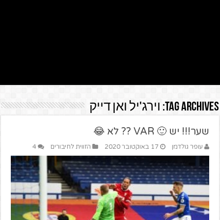
Tag Archives:
וירג'יל ואן דייק
שער!!! יש 🙂 VAR ?? לא 😂
עופר גולדמן
17 באוקטובר 2020
הזווית לחיבורים
4