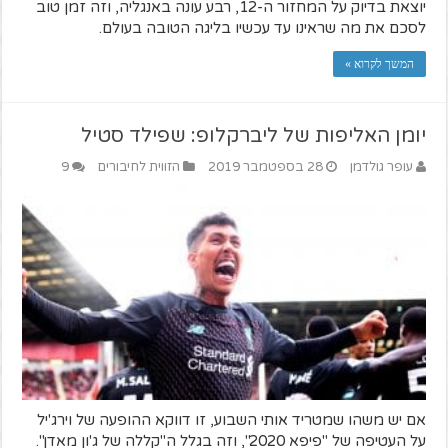
יוצאת בדיוק על המחזור ה-12, רבע עונה באנגליה, וזה זמן טוב
לסכם את מה שראינו עד עכשיו בליגה הטובה בעולם.
המשך לקרוא »
יומן האליפות של ליברקלופ: שפילד סטיל
עופר גולדמן
28 בספטמבר 2019
הזווית לחיבורים
9
אם יש משהו שמטריד אותי השבוע, זו דווקא ההופעה של וירג'יל
על העטיפה של "פיפא 2020", וזה בגלל ה"קללה של ג'ון מאדן".