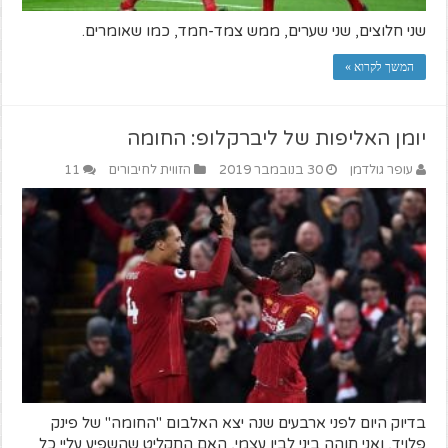
שני חלוצים, שני שערים, ממש צמד-חמד, כמו שאומרים.
המשך לקרוא »
יומן האליפות של ליברקלופ: החומה
עופר גולדמן
30 בנובמבר 2019
הזווית לחיבורים
11
בדיוק היום לפני ארבעים שנה יצא האלבום "החומה" של פינק
פלויד, ואני תוהה ביני לבין עצמי, האם התקליט שהשפיע עליי כל