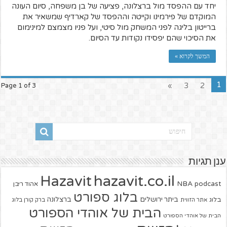
יחד עם ההפסד מול ברצלונה, פציעה של בן משפחה, סיום העונה
המוקדם של פירמינו וקייטה וההפסד של קארדיף שמשאיר את
ברייטון בליגה לפני המשחק מול סיטי, ועל פניו מצמצם למינימום
את הסיכוי שהם יפסידו נקודות עד הסיום.
המשך לקרוא »
1
»
3
2
Page 1 of 3
ענן תגיות
hazavit.co.il
Hazavit
NBA
podcast
אהוד ריבן
בלוג ספורט
ביתר ירושלים
ברצלונה
בלוג
אתר הזווית
ברק קורן בלוג
הבית של אוהדי הספורט
הבית של אוהדי הספורט