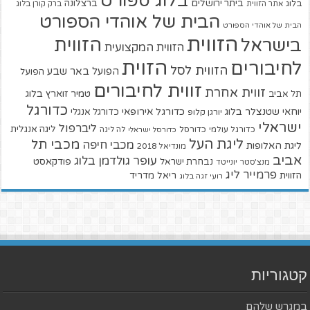
בלוג ספורט
ביתר ירושלים
ברצלונה
בלוג
אתר הזווית
ברק קורן בלוג
הבית של אוהדי הספורט
הבית של אוהדי הספורט
הזווית
הזווית
בישראל
הזווית המקצועית
הזוית
לחיבורים
הזווית לסל
הפועל באר שבע
הפועל
זווית לחיבורים
זווית אחרת
טמיר זוארץ בלוג
תל אביב
כדורגל
יוחאי שטנצלר בלוג
כדורגל אירופאי
כדורגל אנגלי
יורגן קלופ
ישראלי
ליברפול
ליגה אנגלית
כדורגל עולמי
כדורסל
כדורסל ישראלי
לה ליגה
ליגת העל
מכבי תל
מכבי חיפה
ליגת האלופות
מונדיאל 2018
אביב
עופר גולדמן בלוג
פודקאסט
נבחרת ישראל
מנצ'סטר יונייטד
פרמייר ליג
הזווית
ריאל מדריד
רועי זגה בלוג
קטגוריות
במגרש שלהם