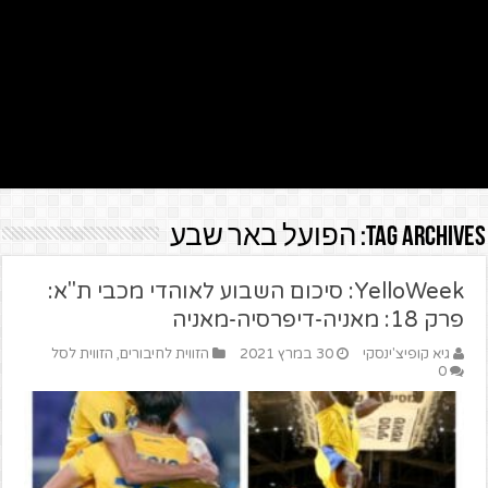
Tag Archives:
הפועל באר שבע
YelloWeek: סיכום השבוע לאוהדי מכבי ת"א:
פרק 18: מאניה-דיפרסיה-מאניה
גיא קופיצ'ינסקי
30 במרץ 2021
הזווית לחיבורים
,
הזווית לסל
0