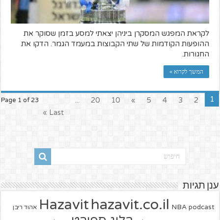
לקראת המפגש המסקרן ביניהן יצאתי למסע בזמן שסוקר את
ההופעות הקודמות של שתי הקבוצות במעמד הגמר. הדקו את
החגורות.
המשך לקרוא »
1
...
20
10
»
5
4
3
2
Page 1 of 23
Last »
ענן תגיות
hazavit.co.il
Hazavit
NBA
podcast
אהוד ריבן