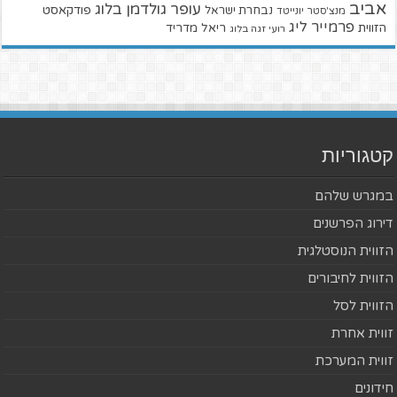
אביב
עופר גולדמן בלוג
פודקאסט
נבחרת ישראל
מנצ'סטר יונייטד
פרמייר ליג
הזווית
ריאל מדריד
רועי זגה בלוג
קטגוריות
במגרש שלהם
דירוג הפרשנים
הזווית הנוסטלגית
הזווית לחיבורים
הזווית לסל
זווית אחרת
זווית המערכת
חידונים