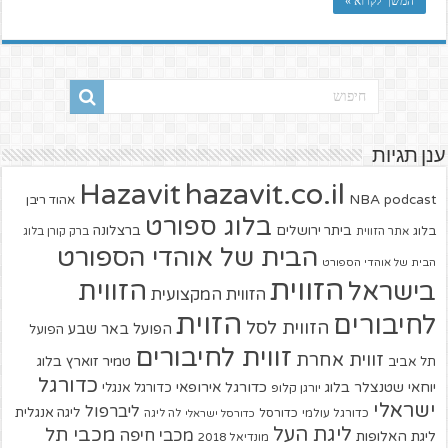
המשך לקרוא »
ענן תגיות
hazavit.co.il
Hazavit
NBA
podcast
אהוד ריבן
בלוג ספורט
ביתר ירושלים
ברצלונה
בלוג
אתר הזווית
ברק קורן בלוג
הבית של אוהדי הספורט
הבית של אוהדי הספורט
הזווית
הזווית
בישראל
הזווית המקצועית
הזוית
לחיבורים
הזווית לסל
הפועל באר שבע
הפועל
זווית לחיבורים
זווית אחרת
טמיר זוארץ בלוג
תל אביב
כדורגל
יוחאי שטנצלר בלוג
כדורגל אירופאי
כדורגל אנגלי
יורגן קלופ
ישראלי
ליברפול
ליגה אנגלית
כדורגל עולמי
כדורסל
כדורסל ישראלי
לה ליגה
ליגת העל
מכבי תל
מכבי חיפה
ליגת האלופות
מונדיאל 2018