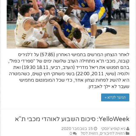
לאחר הנצחון המרשים בחמישי האחרון (57:85) על ז'לגיריס
קובנה, מכבי ת"א מתחילה הערב שלושה ימים של "ספרדי כפול",
בהם תפגוש את ריאל מדריד (הערב, רביעי, 18.11 19:30) ואת
ולנסיה (שישי, 20.11, 22:00) בשני משחקי חוץ קשים, כשהמטרה
היא להשיג לפחות נצחון אחד, כדי שכל המומנטום מחמישי
שעבר לא יילך לאבדון.
המשך לקרוא »
YelloWeek: סיכום השבוע לאוהדי מכבי ת"א
גיא קופיצ'ינסקי
15 בנובמבר 2020
הזווית לחיבורים
,
הזווית לסל
0