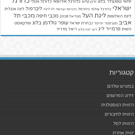
כדורגל
יוחאי שטנצלר בלוג
כדורגל אירופאי
כדורגל אנגלי
יורגן קלופ
ישראלי
ליברפול
ליגה אנגלית
כדורגל עולמי
כדורסל
כדורסל ישראלי
לה ליגה
ליגת העל
מכבי תל
מכבי חיפה
ליגת האלופות
מונדיאל 2018
אביב
עופר גולדמן בלוג
פודקאסט
נבחרת ישראל
מנצ'סטר יונייטד
פרמייר ליג
הזווית
ריאל מדריד
רועי זגה בלוג
קטגוריות
במגרש שלהם
דירוג הפרשנים
הזווית הנוסטלגית
הזווית לחיבורים
הזווית לסל
זווית אחרת