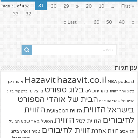
31
30
29
«
20
10
...
« First
Page 31 of 432
33
32
Last »
...
60
50
40
»
ענן תגיות
hazavit.co.il
Hazavit
NBA
podcast
אהוד ריבן
בלוג ספורט
ביתר ירושלים
ברצלונה
בלוג
אתר הזווית
ברק קורן בלוג
הבית של אוהדי הספורט
הבית של אוהדי הספורט
הזווית
הזווית
בישראל
הזווית המקצועית
הזוית
לחיבורים
הזווית לסל
הפועל באר שבע
הפועל
זווית לחיבורים
זווית אחרת
טמיר זוארץ בלוג
תל אביב