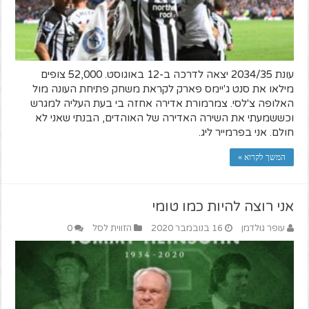
עונת 2034/35 יצאה לדרכה ב-12 באוגוסט. 52,000 צופים
מילאו את סנט ג'יימס פארק לקראת משחק פתיחת העונה מול
האלופה צ'לסי. צמרמורת אדירה אחזה בי בעת העליה למגרש
וכששמעתי את השירה האדירה של האוהדים, הבנתי שאני לא
חולם. אני בפרמייר ליג.
המשך לקרוא »
אני רוצה להיות כמו טומי
עופר גולדמן
16 בנובמבר 2020
הזווית לסל
0