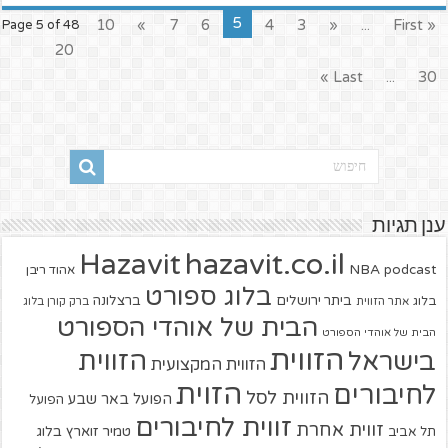
5
10
»
7
6
4
3
«
...
« First
Page 5 of 48
20
Last »
...
30
ענן תגיות
hazavit.co.il
Hazavit
NBA
podcast
אהוד ריבן
בלוג ספורט
ביתר ירושלים
ברצלונה
בלוג
אתר הזווית
ברק קורן בלוג
הבית של אוהדי הספורט
הבית של אוהדי הספורט
הזווית
הזווית
בישראל
הזווית המקצועית
הזוית
לחיבורים
הזווית לסל
הפועל באר שבע
הפועל
זווית לחיבורים
זווית אחרת
טמיר זוארץ בלוג
תל אביב