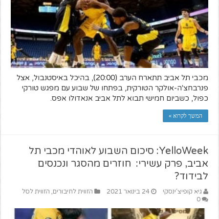
מכבי תל אביב תתארח הערב (20:00), בהיכל באיסטנבול, אצל
פנרבחצ'ה-אולקר הטורקית, בפתחו של שבוע עם מפגש טורקי
כפול, כשביום חמישי תבוא לתל אביב אנאדולו אפס.
המשך לקרוא »
YelloWeek: סיכום השבוע לאוהדי מכבי תל
אביב, פרק עשירי: חוזרים מהסגר ונכנסים
לבידוד?
גיא קופיצ'ינסקי
24 בינואר 2021
הזווית לחיבורים
,
הזווית לסל
0