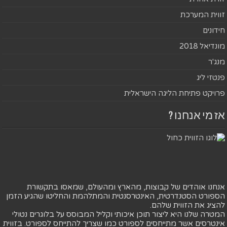
זווית המערכת
חידונים
מונדיאל 2018
מנג'ר
פנטזי ליג
פרויקט פתיחת הליגה הישראלית
אז מי אנחנו ?
אנחנו אוהדים של קבוצות, מהארץ ומהעולם, שמאסו בתקשורת
הספורט הסטנדרטית, האינטרסנטית והמתלהמת והחליטו שהגיע הזמן
להציג את הזווית שלהם.
המטרה שלנו היא ליצור תוכן איכותי וקליל המבוסס על בלוגרים נטולי
אינטרסים אשר מתייחסים לספורט כמו שצריך להתייחס לספורט. בזווית