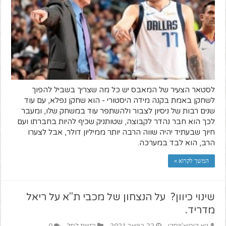
לסטאר הצעיר של המאבס יש כל מה שצריך בשביל להפוך
לשחקן באמת בקנה מידה היסטורי - הוא שחקן נפלא, עם עוד
שנים רבות של ניסיון לצבור ולהשתפר עוד במשחק שלו, ומעבר
לכך הוא חבר נהדר לקבוצה, שטותניק שכיף להיות בחברתו ועם
חיוך שבעתיד יהיה שווה הרבה יותר ממיליון דולר, אבל לצערו
הרב, הוא לבד במערכה.
המשך לקרוא »
שינוי כיוון? על הנצחון של מכבי ת"א על ריאל
מדריד.
גיא קופיצ'ינסקי
22 בינואר 2021
הזווית לסל
0