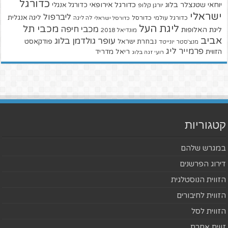
כדורגל
יוחאי שטנצלר בלוג
כדורגל אירופאי
כדורגל אנגלי
יורגן קלופ
ישראלי
ליברפול
ליגה אנגלית
כדורגל עולמי
כדורסל
כדורסל ישראלי
לה ליגה
ליגת העל
מכבי תל
מכבי חיפה
ליגת האלופות
מונדיאל 2018
אביב
עופר גולדמן בלוג
פודקאסט
נבחרת ישראל
מנצ'סטר יונייטד
פרמייר ליג
הזווית
ריאל מדריד
רועי זגה בלוג
קטגוריות
במגרש שלהם
דירוג הפרשנים
הזווית הנוסטלגית
הזווית לחיבורים
הזווית לסל
זווית אחרת