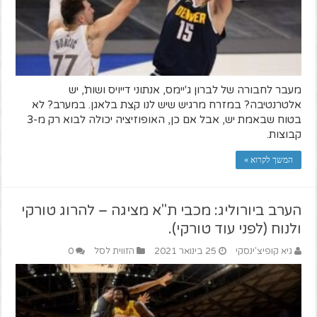
מעבר לחבורה של לברון ג'יימס, אנתוני דייויס ושות', יש
אלטרנטיבה? במזרח מרגיש שיש לנו קצת בלאגן. במערב? לא
בטוח שבאמת יש, אבל אם כן, האופוזיציה יכולה לבוא רק מ-3
קבוצות.
המשך לקרוא »
הערב ביורוליג: מכבי ת"א מציגה – להרוג טורקי
ולנוח (לפני עוד טורקי).
גיא קופיצ'ינסקי
25 בינואר 2021
הזווית לסל
0