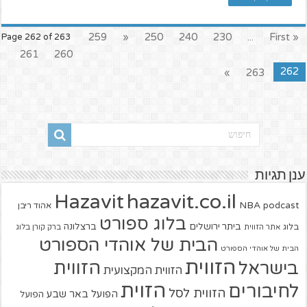
259
«
250
240
230
...
« First
Page 262 of 263
261
260
262
»
263
ענן תגיות
hazavit.co.il
Hazavit
NBA
podcast
אהוד ריבן
בלוג ספורט
ביתר ירושלים
ברצלונה
בלוג
אתר הזווית
ברק קורן בלוג
הבית של אוהדי הספורט
הבית של אוהדי הספורט
הזווית
הזווית
בישראל
הזווית המקצועית
הזוית
לחיבורים
הזווית לסל
הפועל באר שבע
הפועל