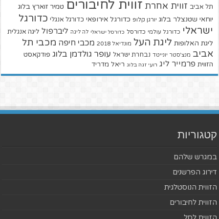
זווית לחיבורים
זווית אחרת
טמיר זוארץ בלוג
תל אביב
כדורגל
יוחאי שטנצלר בלוג
כדורגל אירופאי
כדורגל אנגלי
יורגן קלופ
ישראלי
ליברפול
ליגה אנגלית
כדורגל עולמי
כדורסל
כדורסל ישראלי
לה ליגה
ליגת העל
מכבי תל
מכבי חיפה
ליגת האלופות
מונדיאל 2018
אביב
עופר גולדמן בלוג
פודקאסט
נבחרת ישראל
מנצ'סטר יונייטד
פרמייר ליג
הזווית
ריאל מדריד
רועי זגה בלוג
קטגוריות
במגרש שלהם
דירוג הפרשנים
הזווית הנוסטלגית
הזווית לחיבורים
הזווית לסל