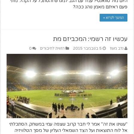
היום מול סוואנסי? עמד עם הגב למגרש והסתכל על הקהל. מתי
פעם ראיתם מאמן נוהג ככה?
המשך לקרוא »
עכשיו זה רשמי: המכביזם מת
נדב מעוז
5 בנובמבר 2015
הזווית לחיבורים
0
"עשינו את זה" אמר לי חבר קרוב שצפה עמי במשחק. הסתכלתי
אל לוח התוצאות ועל הצד השמאלי העליון של מסך הטלוויזיה