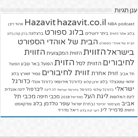
ענן תגיות
hazavit.co.il
Hazavit
NBA
podcast
אהוד ריבן
בלוג ספורט
ביתר ירושלים
ברצלונה
בלוג
אתר הזווית
ברק קורן בלוג
הבית של אוהדי הספורט
הבית של אוהדי הספורט
הזווית
הזווית
בישראל
הזווית המקצועית
הזוית
לחיבורים
הזווית לסל
הפועל באר שבע
הפועל
זווית לחיבורים
זווית אחרת
טמיר זוארץ בלוג
תל אביב
כדורגל
יוחאי שטנצלר בלוג
כדורגל אירופאי
כדורגל אנגלי
יורגן קלופ
ישראלי
ליברפול
ליגה אנגלית
כדורגל עולמי
כדורסל
כדורסל ישראלי
לה ליגה
ליגת העל
מכבי תל
מכבי חיפה
ליגת האלופות
מונדיאל 2018
אביב
עופר גולדמן בלוג
פודקאסט
נבחרת ישראל
מנצ'סטר יונייטד
פרמייר ליג
הזווית
ריאל מדריד
רועי זגה בלוג