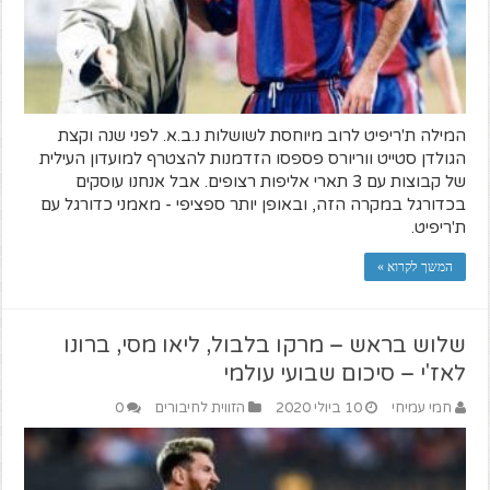
המילה ת'ריפיט לרוב מיוחסת לשושלות נ.ב.א. לפני שנה וקצת
הגולדן סטייט ווריורס פספסו הזדמנות להצטרף למועדון העילית
של קבוצות עם 3 תארי אליפות רצופים. אבל אנחנו עוסקים
בכדורגל במקרה הזה, ובאופן יותר ספציפי - מאמני כדורגל עם
ת'ריפיט.
המשך לקרוא »
שלוש בראש – מרקו בלבול, ליאו מסי, ברונו
לאז'י – סיכום שבועי עולמי
חמי עמיחי
10 ביולי 2020
הזווית לחיבורים
0