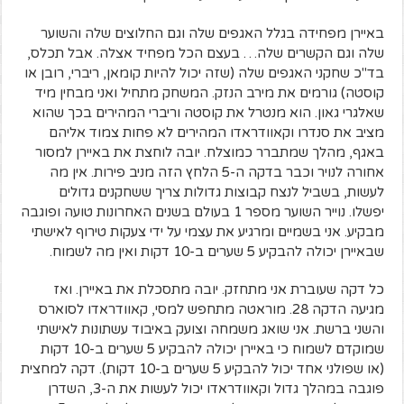
באיירן מפחידה בגלל האגפים שלה וגם החלוצים שלה והשוער
שלה וגם הקשרים שלה… בעצם הכל מפחיד אצלה. אבל תכלס,
בד"כ שחקני האגפים שלה (שזה יכול להיות קומאן, ריברי, רובן או
קוסטה) גורמים את מירב הנזק. המשחק מתחיל ואני מבחין מיד
שאלגרי גאון. הוא מנטרל את קוסטה וריברי המהירים בכך שהוא
מציב את סנדרו וקאוודראדו המהירים לא פחות צמוד אליהם
באגף, מהלך שמתברר כמוצלח. יובה לוחצת את באיירן למסור
אחורה לנויר וכבר בדקה ה-5 הלחץ הזה מניב פירות. אין מה
לעשות, בשביל לנצח קבוצות גדולות צריך ששחקנים גדולים
יפשלו. נוייר השוער מספר 1 בעולם בשנים האחרונות טועה ופוגבה
מבקיע. אני בשמיים ומרגיע את עצמי על ידי צעקות טירוף לאישתי
שבאיירן יכולה להבקיע 5 שערים ב-10 דקות ואין מה לשמוח.
כל דקה שעוברת אני מתחזק. יובה מתסכלת את באיירן. ואז
מגיעה הדקה 28. מוראטה מתחפש למסי, קאוודראדו לסוארס
והשני ברשת. אני שואג משמחה וצועק באיבוד עשתונות לאישתי
שמוקדם לשמוח כי באיירן יכולה להבקיע 5 שערים ב-10 דקות
(או שפולני אחד יכול להבקיע 5 שערים ב-10 דקות). דקה למחצית
פוגבה במהלך גדול וקאוודראדו יכול לעשות את ה-3, השדרן