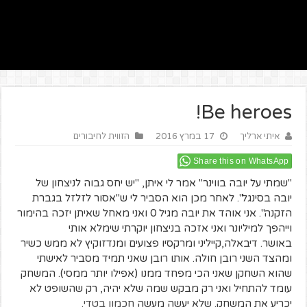
Be heroes!
איתי ארליך
17 במרץ 2016
הזווית לחיבורים
Share this on WhatsApp
"שמתי על יובה בווינר" אמר לי איתן, "יש יחס גבוה לניצחון של
יובה בסינגל". לאחר מכן הוא הסביר לי ש"אסור לזלזל בגברת
הזקנה". אני אוהד את יובה מגיל 0 ואני מאחל שאיתן יזכה בהימור
וייהפך למיליונר ואני אזכה בניצחון יוקרתי שימלא אותי
באושר. דיבאלה,קייליני ומרקסיו פצועים ומנדזוקיץ לא ממש כשיר
ומהצד השני רובן חולה. אותו רובן שאני תמיד מסביר לאישתי
שהוא השחקן שאני הכי מפחד ממנו (אפילו יותר ממסי). המשחק
עומד להתחיל ואני רק מבקש שמה שלא יהיה, רק שהשופט לא
יכריע את המשחק. שלא יעשה מעשה
חכמון בטדי
.