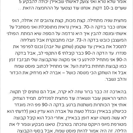
אומר שלא נורא ואני צועק לאישתי שבאיירן יכולה להבקיע 5
שערים ב-10 דקות. אנחנו עוד נצטער על ההחמצה הזאת…
מחצית שניה מתחילה. קצת מכות, קצת צהובים זה אחלה, הופ
אנחנו כבר בדקה ה-70. באיירן נראית מתוסכלת ואני מסתכל על
אישתי ומנסה להבין איך היא נרדמה על הספה שיא המתח. הפולני
המעצבן כובש בדקה ה-73. יובה מתבנקרת אבל מצליחה
לתסכל את באיירן עד שקומן (שחקן של יובה) נכנס לפרפר את
סנדרו. עד הדקה ה-90 כבר קיבלתי 6 התקפי לב, אבל בדקה
ה-90 אני מתחיל להירגע כי אני מקווה שהקבוצה שלי תבזבז זמן
כמו קבוצת תחתית בליגת העל. אני מתחיל לכתוב פוסט שמח
אבל אז השחקן הכי מנוסה כושל – אברה לא מרחיק את הכדור
והלב נשבר.
בהארכה זה כבר ברור שזה לא יקרה, אבל הם נותנים לך תקווה.
החצי הראשון עובר ונשארה עוד מחצית לפנדלים. תמיד הצחיק
אותי איך הכותרות משתנות ברגע. בדקה ה-90 פפ היה מוגדר
ככישלון בבאיירן ובגלל טעות של אברה הוא עדיין גאון (לדעתי הוא
לא עשה משהו יוצא דופן בבאיירן, אחרי הכל הוא קיבל קבוצה
מטורפת מיופ היינקס שזכתה בטרבל). טיאגו מבקיע וגומר לי את
הלילה. זה היה אמור להיות פוסט שמח, אבל בסוף הקבוצה