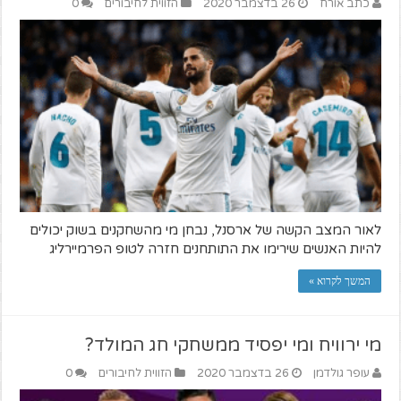
כתב אורח
26 בדצמבר 2020
הזווית לחיבורים
0
לאור המצב הקשה של ארסנל, נבחן מי מהשחקנים בשוק יכולים
להיות האנשים שירימו את התותחנים חזרה לטופ הפרמיירליג
המשך לקרוא »
מי ירוויח ומי יפסיד ממשחקי חג המולד?
עופר גולדמן
26 בדצמבר 2020
הזווית לחיבורים
0