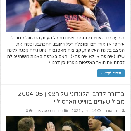
במרץ מזג האוויר מתחמם, ואיתו גם כל העסק הזה של כדורגל
אירופי. אז אודי ריבן ומוטלה רפלד ישבו, התכתבו, וסקרו את
המצב בליגת האלופות, קבוצות מאכזבות, נתנו גיחה קטנה לליגה
שלנו (אירופה או לא אירופה?), והאם בצרפת באמת מישהי יכולה
לקחת את תואר האליפות מפריז סן ז'רמן?
המשך לקרוא »
בחזרה לדרבי הלונדוני של הצפון 2004-05 –
מבול שערים בווייט הארט ליין
כתב אורח
14 במרץ 2021
הזווית הנוסטלגית
0