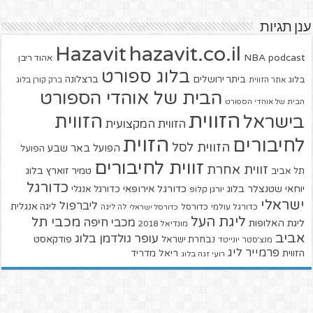
ענן תגיות
hazavit.co.il
Hazavit
NBA
podcast
אהוד ריבן
בלוג ספורט
ביתר ירושלים
ברצלונה
בלוג
אתר הזווית
ברק קורן בלוג
הבית של אוהדי הספורט
הבית של אוהדי הספורט
הזווית
הזווית
בישראל
הזווית המקצועית
הזוית
לחיבורים
הזווית לסל
הפועל באר שבע
הפועל
זווית לחיבורים
זווית אחרת
טמיר זוארץ בלוג
תל אביב
כדורגל
יוחאי שטנצלר בלוג
כדורגל אירופאי
כדורגל אנגלי
יורגן קלופ
ישראלי
ליברפול
ליגה אנגלית
כדורגל עולמי
כדורסל
כדורסל ישראלי
לה ליגה
ליגת העל
מכבי תל
מכבי חיפה
ליגת האלופות
מונדיאל 2018
אביב
עופר גולדמן בלוג
פודקאסט
נבחרת ישראל
מנצ'סטר יונייטד
פרמייר ליג
הזווית
ריאל מדריד
רועי זגה בלוג